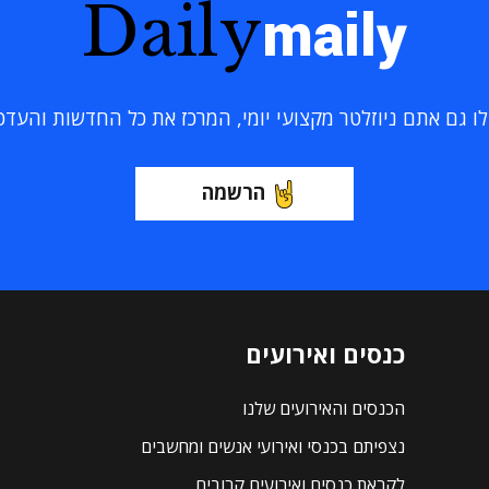
Daily
maily
 גם אתם ניוזלטר מקצועי יומי, המרכז את כל החדשות והעדכוני
הרשמה
כנסים ואירועים
הכנסים והאירועים שלנו
נצפיתם בכנסי ואירועי אנשים ומחשבים
לקראת כנסים ואירועים קרובים