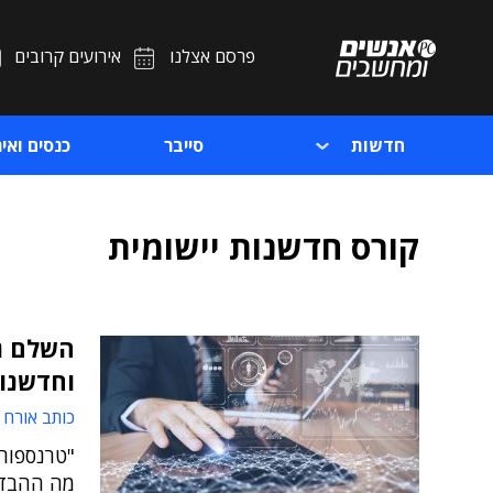
פרסם אצלנו
אירועים קרובים
חדשות
סייבר
כנסים ואיר
קורס חדשנות יישומית
השלם גד
וחדשנות
כותב אורח
"טרנספורמ
מה ההבדל