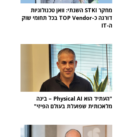
מחקר STKI השנתי: וואן טכנולוגיות
דורגה כ-TOP Vendor בכל תחומי שוק
ה-IT
"העתיד הוא Physical AI – בינה
מלאכותית שפועלת בעולם הפיזי"