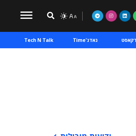
דקאסט
גאדג'Time
Tech N Talk
וכן פרסומי
תוכן פרסומי
וכן פרסומי