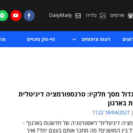
פורומים
גלריה
DailyMaily
ועים
דעות וניתוחים
היי-טק מינויים
פו
ול מסך חלקיו: טרנספורמציה דיגיטלית
 בארגון
ת
18/04/2021 11:22
ת
ציה דיגיטלית" ו"אסטרטגיה של חדשנות בארגון" -
 בין המושגים? מה מחבר אותם בעצם יחד? ואיך