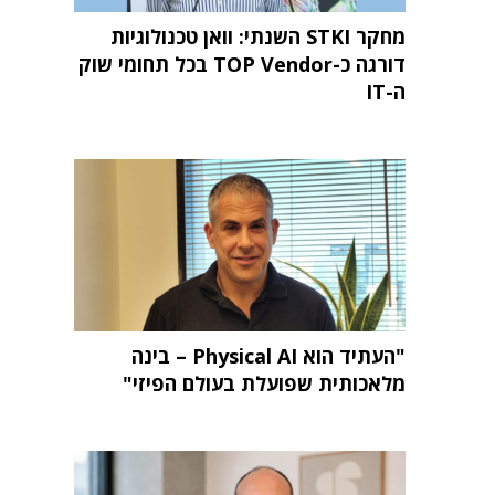
מחקר STKI השנתי: וואן טכנולוגיות
דורגה כ-TOP Vendor בכל תחומי שוק
ה-IT
"העתיד הוא Physical AI – בינה
מלאכותית שפועלת בעולם הפיזי"