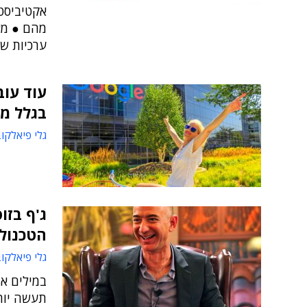
אקטיביסט
מהם ● מא
ערכיות של
עוד עוב
בגלל מע
גלי פיאלקו
ג'ף בזו
הטכנולו
גלי פיאלקו
במילים אח
תעשה יות