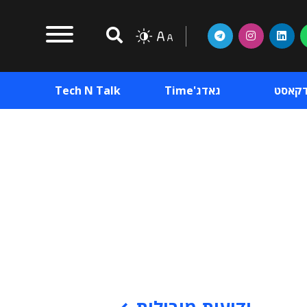
דקאסט
גאדג'Time
Tech N Talk
וכן פרסומי
תוכן פרסומי
וכן פרסומי