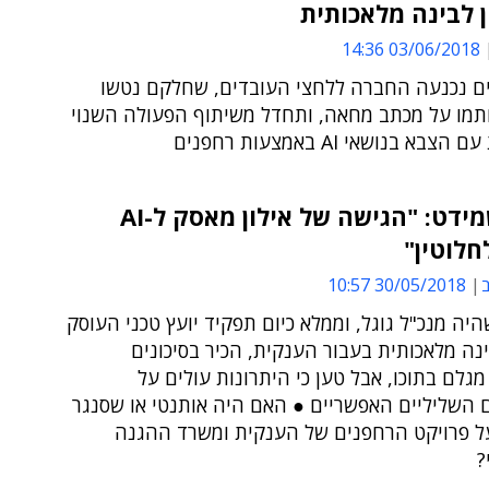
 לבינה מלאכותית
03/06/2018 14:36
חים נכנעה החברה ללחצי העובדים, שחלקם נטשו
תמו על מכתב מחאה, ותחדל משיתוף הפעולה השנוי
א בנושאי AI באמצעות רחפנים
אריק שמידט: "הגישה של אילון מאסק ל-AI
חלוטין"
ב
30/05/2018 10:57
יה מנכ"ל גוגל, וממלא כיום תפקיד יועץ טכני העוסק
נה מלאכותית בעבור הענקית, הכיר בסיכונים
לם בתוכו, אבל טען כי היתרונות עולים על
 השליליים האפשריים ● האם היה אותנטי או שסנגר
 פרויקט הרחפנים של הענקית ומשרד ההגנה
?