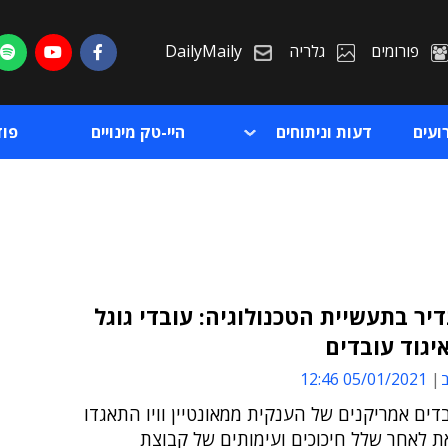
פורומים
גלריה
DailyMaily
ועים
דעות וניתוחים
היי-טק מינויים
פו
יר בתעשיית הטכנולוגיה: עובדי גוגל
יגוד עובדים
ת
ב
05/01/2021 12:46
ת
2 עובדים אמריקנים של הענקית ממאונטיין וויו התאגדו
ת לאחר שלל חיכוכים ועימותים של קבוצת