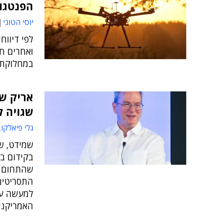
הפנטגון
יוסי הטוני
לפי דיוו
ואחרים ח
במחלוקת עם הצב
שגויה ל
גלי פיאלקו
שמידט, שה
בקידום בי
שהתחום מג
התסריטים
למעשה על
האמריקני