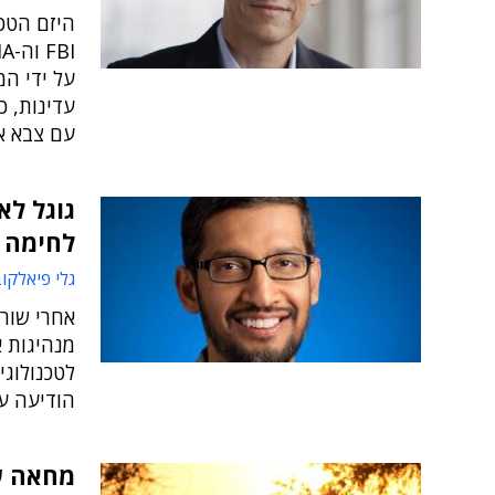
היזם הטכנ
על ידי המ
עדינות, כ
עם צבא א
גוגל ל
לחימה
גלי פיאלקו
אחרי שורת
מנהיגות א
לטכנולוג
הודיעה על כו
מחאה ש