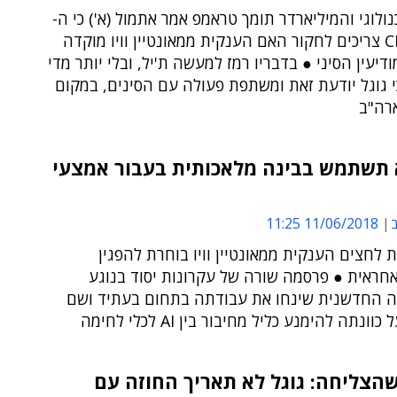
ולוגי והמיליארדר תומך טראמפ אמר אתמול (א') כי ה-
FBI וה-CIA צריכים לחקור האם הענקית ממאונטיין וויו מוקדה
ודיעין הסיני ● בדבריו רמז למעשה ת'יל, ובלי יותר מדי
י גוגל יודעת זאת ומשתפת פעולה עם הסינים, במקום
רה"ב
א תשתמש בבינה מלאכותית בעבור אמצעי
ב
11/06/2018 11:25
 לחצים הענקית ממאונטיין וויו בוחרת להפגין
חראית ● פרסמה שורה של עקרונות יסוד בנוגע
יה החדשנית שינחו את עבודתה בתחום בעתיד ושם
ונתה להימנע כליל מחיבור בין AI לכלי לחימה
הצליחה: גוגל לא תאריך החוזה עם