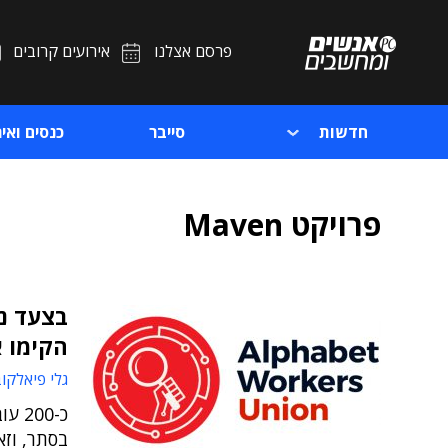
פרסם אצלנו
אירועים קרובים
חדשות
סייבר
כנסים ואיר
פרויקט Maven
בצעד נד
הקימו א
גלי פיאלקו
כ-00
בסתר, וזא