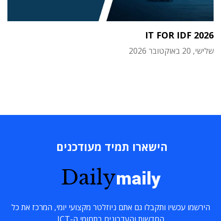
IT FOR IDF 2026
שלישי, 20 באוקטובר 2026
הישארו תמיד מעודכנים
Daily
maily
הירשמו עכשיו ותקבלו גם אתם ניוזלטר מקצועי יומי, המרכז את כל
החדשות והעדכונים בתחומי ה-ICT