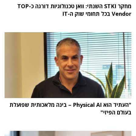
מחקר STKI השנתי: וואן טכנולוגיות דורגה כ-TOP
Vendor בכל תחומי שוק ה-IT
"העתיד הוא Physical AI – בינה מלאכותית שפועלת
בעולם הפיזי"