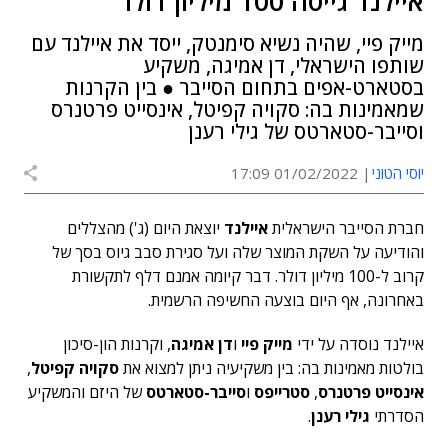
איילנד גייסה 100 מיליון דולר
מייק פיי, שהיה נשיא סימנטק, ייסד את איילנד עם
שותפו הישראלי, דן אמיגה, משקיע
בסטארט-אפים בתחום הסייבר ● בין הקרנות
שמאמינות בה: סקויה קפיטל, אינסייט פרטנרס
וסייבר-סטארטס של גילי רענן
יוסי הטוני
01/02/2022 17:09
חברת הסייבר הישראלית
איילנד
יוצאת היום (ג') מהצללים
והודיעה על השקת המוצר שלה ועל סגירת סבב גיוס בסך של
קרוב ל-100 מיליון דולר. דבר קיומה אמנם דלף לתקשורת
באחרונה, אף היום בוצעה החשיפה הרשמית.
איילנד נוסדה על ידי
מייק פיי
ו
דן אמיגה
, וקרנות הון-סיכון
בולטות מאמינות בה: בין משקיעיה ניתן למצוא את
סקויה קפיטל
,
אינסייט פרטנרס
,
סטרייפס
ו
סייבר-סטארטס
של היזם והמשקיע
הסדרתי
גילי רענן
.