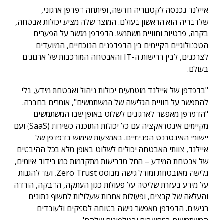
איילנד נכנסה לקטגוריה חדשה, ופיתחה דפדפן ארגוני,
שלדבריה הוא הראשון בעולם. המוצר שלה מציע יכולות אבטחה,
בקרה, פרטיות וחוויית משתמש. הדפדפן מגשר על הפערים
הטכנולוגיים הקיימים בין הדפדפנים הנוכחיים, המיועדים
לצרכנים, לבין דרישות ה-IT והאבטחה המורכבות של ארגונים
בעולם.
"בדפדפן של איילנד מוטמעים יכולות ניהול ואבטחת מידע, בלי
להתפשר על חוויית הגלישה של המשתמשים", אומרים בחברה.
"הדפדפן מאפשר לארגונים לשלוט באופן שבו המשתמשים
מקיימים אינטראקציה עם כל יכולות התוכנה כשירות (SaaS) ועם
יישומי האינטרנט הפנימיים. באמצעות שימוש בדפדפן של
איילנד, צוותי האבטחה יכולים לשלוט באופן מלא בכל ההיבטים
של אבטחת המידע – החל מדרישות מתקדמות כמו בידוד איומים,
גלישה מאובטחת ומודל גישה מבוסס Zero Trust, ועד להגנות
על מידע בעזרת שליטה על פעולות כגון העתקה, הדבקה, הורדה
והעלאה של קבצים, ופעולות אחרות שעלולות לחשוף נתונים
רגישים. הדפדפן מאפשר גישה בטוחה לספקים ולעובדים