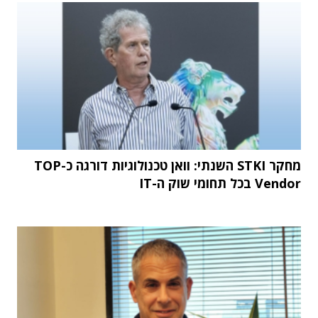
מחקר STKI השנתי: וואן טכנולוגיות דורגה כ-TOP
Vendor בכל תחומי שוק ה-IT