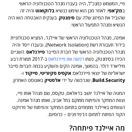
פיי, המשמש כמנכ"ל, היה בעברו מנהל הטכנולוגיה הראשי
ב
מק'אפי
. לאחר מכן הוא שימש כנשיא
בלוקואוט
והיה זה
שהוביל את המיזוג שלה עם
סימנטק
. בענקית האבטחה הוא היה
הנשיא ומנהל התפעול הראשי.
אמיגה, מנהל הטכנולוגיה הראשי של איילנד, המציא טכנולוגיית
בידוד תעבורת רשת (Network Isolation), ובעברו ייסד והיה
מנהל הטכנולוגיה הראשי של חברת הסייבר
פיירגלאס
. השניים
הכירו בסימנטק, כשזו
רכשה את פיירגלאס
ב-2017 תמורת רבע
מיליארד דולר. בהמשך, אמיגה הקים והשקיע בכמה חברות סייבר
ישראליות של יוצאי פיירגלאס:
אקסיס סקיוריטי
,
סייקוד
ו-
Build.Security
, שנרכשה על ידי
אלסטיק
באוגוסט האחרון.
המטה של איילנד יושב בדאלאס, טקסס, שם מנהל אותו פיי,
וצוות המחקר והפיתוח ממוקם בתל אביב, ואותו מנהל אמיגה.
הצוותים באיילנד מתמחים בתחום המחקר והפיתוח של פרויקט
הקוד הפתוח לתחום הדפדפנים – כרומיום.
מה איילנד פיתחה?