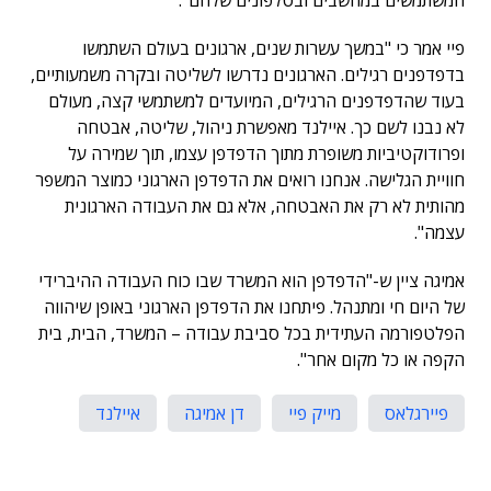
המשתמשים במחשבים ובטלפונים שלהם".
פיי אמר כי "במשך עשרות שנים, ארגונים בעולם השתמשו
בדפדפנים רגילים. הארגונים נדרשו לשליטה ובקרה משמעותיים,
בעוד שהדפדפנים הרגילים, המיועדים למשתמשי קצה, מעולם
לא נבנו לשם כך. איילנד מאפשרת ניהול, שליטה, אבטחה
ופרודוקטיביות משופרת מתוך הדפדפן עצמו, תוך שמירה על
חוויית הגלישה. אנחנו רואים את הדפדפן הארגוני כמוצר המשפר
מהותית לא רק את האבטחה, אלא גם את העבודה הארגונית
עצמה".
אמיגה ציין ש-"הדפדפן הוא המשרד שבו כוח העבודה ההיברידי
של היום חי ומתנהל. פיתחנו את הדפדפן הארגוני באופן שיהווה
הפלטפורמה העתידית בכל סביבת עבודה – המשרד, הבית, בית
הקפה או כל מקום אחר".
פיירגלאס
מייק פיי
דן אמיגה
איילנד