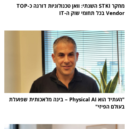
מחקר STKI השנתי: וואן טכנולוגיות דורגה כ-TOP
Vendor בכל תחומי שוק ה-IT
"העתיד הוא Physical AI – בינה מלאכותית שפועלת
בעולם הפיזי"