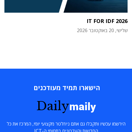
IT FOR IDF 2026
שלישי, 20 באוקטובר 2026
הישארו תמיד מעודכנים
Daily
maily
הירשמו עכשיו ותקבלו גם אתם ניוזלטר מקצועי יומי, המרכז את כל
החדשות והעדכונים בתחומי ה-ICT