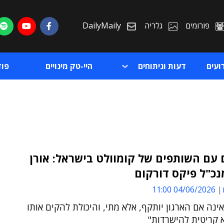
פורומים
גלריה
DailyMaily
ועים
דעות וניתוחים
היי-טק מינויים
פו
עם השותפים של קומוולט בישראל: אורן
נכ"ל פיקס דורקום
ת
04/06/2026 11:00
ת
נה אם הארגון יותקף, אלא מתי, והיכולת להקים אותו
 קריטית להישרדות"