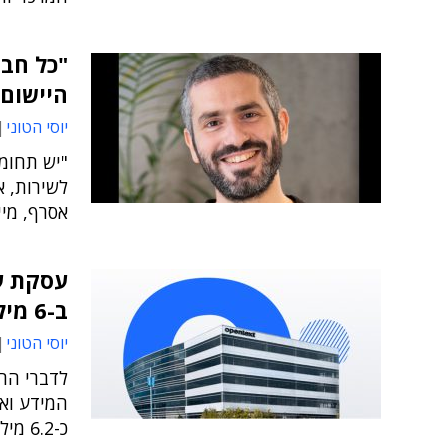
"כל חבר
היישום
יוסי הטוני
"יש תחומ
לשירות, א
אסרף, מיי
עסקת ענ
ב-6 מיליארד דולר
יוסי הטוני
לדברי הר
המידע וא
כ-6.2 מיליארד דולר