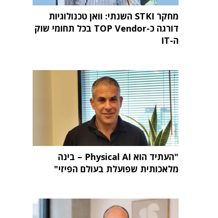
מחקר STKI השנתי: וואן טכנולוגיות
דורגה כ-TOP Vendor בכל תחומי שוק
ה-IT
"העתיד הוא Physical AI – בינה
מלאכותית שפועלת בעולם הפיזי"