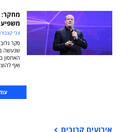
מחקר: נ
משפיע 
צבי קצבורג
סקר גלובל
שנעשה בצ
האחסון בע
ואף להוצא
עוד
אירועים קרובים