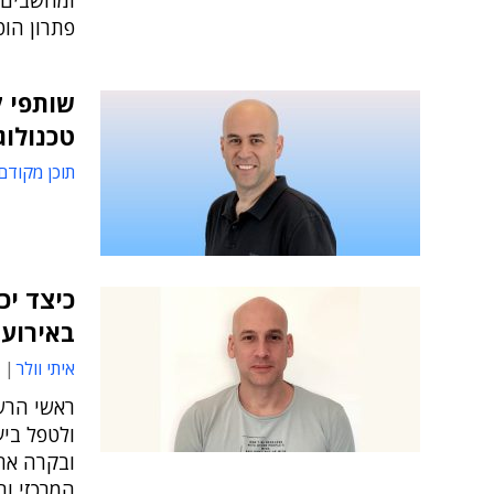
ומחשבים ●
פתרון הו
שותפי ק
טכנולוגיות
תוכן מקודם
כיצד יכ
באירועי
איתי וולר
ראשי הרש
ולטפל ביע
ובקרה אחו
המרכזי ו