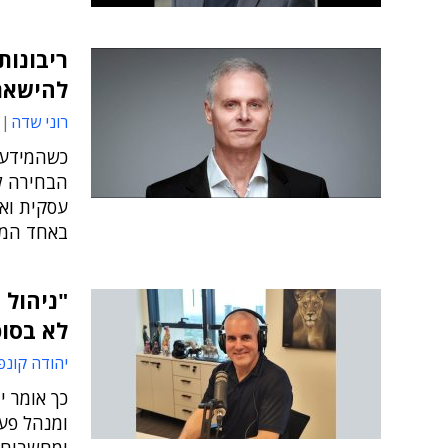
ריבונות
להישאר
רוני שדה
כשהמידע ה
הבחירה ל
עסקית ואס
באחד המש
"ניהול 
לא בסופ
יהודה קונפ
כך אומר י
ומנהל פעי