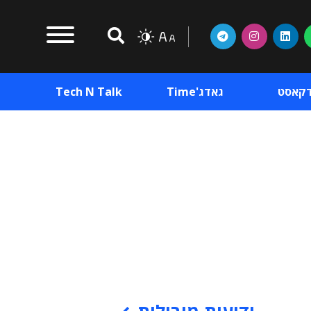
דקאסט
גאדג'Time
Tech N Talk
וכן פרסומי
תוכן פרסומי
וכן פרסומי