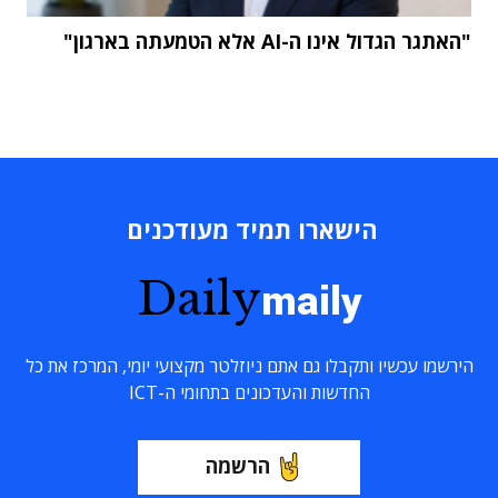
"האתגר הגדול אינו ה-AI אלא הטמעתה בארגון"
הישארו תמיד מעודכנים
Daily
maily
הירשמו עכשיו ותקבלו גם אתם ניוזלטר מקצועי יומי, המרכז את כל
החדשות והעדכונים בתחומי ה-ICT
הרשמה