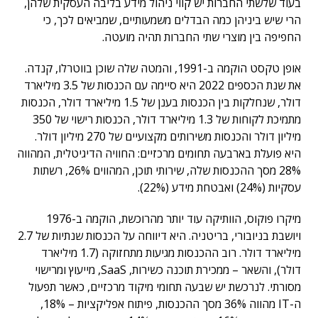
בעוד שלשתי החברות יש קווי ניהול מידע בליבה העסקית שלהן,
הרי שיש ביניהן כמה הבדלים משמעותיים, שמביאים לכך, כי
החפיפה בין מוצרי שתי החברות תהיה מועטה.
אופן טקסט הוקמה ב-1991, והמטה שלה שוכן בווטרלו, קנדה.
את שנת הכספים 2022 היא סיימה עם הכנסות של 3.5 מיליארד
דולר, שנחלקות בין הכנסות בענן של 1.5 מיליארד דולר, הכנסות
מתמיכת לקוחות של 1.3 מיליארד דולר, הכנסות רישוי של 350
מיליון דולר והכנסות משירותים מקצועיים של 270 מיליון דולר.
היא פועלת בארבעה תחומים מרכזיים: החוויה הדיגיטלית, המהווה
28% מסך ההכנסות שלה, שירותי תוכן, המהווים 26%, רשתות
עסקיות (24%) ואבטחת מידע (22%).
מיקרו פוקוס, הוותיקה עוד יותר מהרוכשת, הוקמה ב-1976
ויושבת בניובורי, בריטניה. היא דיווחה על הכנסות שנתיות של 2.7
מיליארד דולר. רוב ההכנסות מגיעות מתחזוקה (1.7 מיליארד
דולר), והשאר – ממכירת תוכנה כשירות, SaaS, מייעוץ ומרישוי
מסורתי. לנרכשת יש שבעה תחומי מיקוד מרכזיים, כאשר תפעול
ה-IT מהווה 36% מסך ההכנסות, פיתוח אפליקציות – 18%,