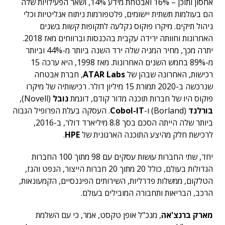
אחסון ותוכן – 16% ואבטחת מידע 14%, ושאר הפעילויות שלה
הם בעולמות תשתית יישומים, פלטפורמות ניתוח אנליטיות וכלי
ניהול תיקים. מיקרו פוקוס נקלעה לתקופות קשות בשנים
האחרונות וחוותה ירידה עקבית בהכנסות וברווחים מאז 2018.
יתרה מכך, מחיר המניה שלה ירד השנה ביותר מ-44% וביותר
מ-89% בחמש השנים האחרונות. מאז 1998, היא ערכה 15
רכישות, האחרונה שבהן של
ATAR Labs
, חברת אבטחה
שנרכשה ב-2020 תמורת 15 מיליון דולר. רכישותיה של מיקרו
פוקוס היו של חברות תוכנה מדור קודם, דוגמת
נובל
(Novell),
בורלנד
(Borland) ו-
Cobol-IT
. העסקה בעלת הפרופיל הגבוה
ביותר שלה הייתה הסכם בסך 8.8 מיליארד דולר, ב-2016,
לרכישת חלק מהיצע התוכנה הארגונית של
HPE
.
יחד, שתי החברות עושות עסקים עם 98 מתוך 100 החברות
הגדולות בעולם, כולל 20 מתוך 20 חברות הייצור, הנפט והגז,
הטלקום, ממשלות פדרליות, השירותים הפיננסיים, הקמעונאות,
הרכב, הבריאות ותחבורה המובילים בעולם.
מארק ברנצ'אה
, מנכ"ל אופן טקסט, אמר, כי עם השלמת