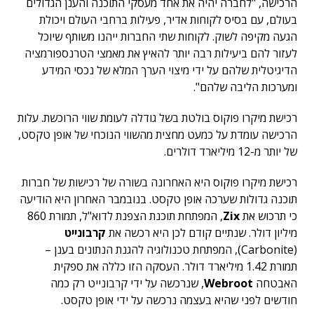
הרכישה, "לחברה יהיה את אחד מעסקי התוכנה והענן הגדולים
בעולם, עם בסיס לקוחות אדיר, פעילות ברחבי העולם ויכולת
הגעה מקיפה לשוק. לקוחות שתי החברות ייהנו משותף שיוכל
לעזור להם ביעילות רבה יותר להאיץ את מאמצי הטרנספורמציה
הדיגיטלית שלהם על ידי מיצוי הערך המלא של נכסי המידע
ומערכות הליבה שלהם".
רכישת מיקרו פוקוס בולטת בשל גודלה לעומת שווי הרוכשת. עלות
הרכישה עומדת על כמעט מחצית מהשווי הנוכחי של אופן טקסט,
של יותר מ-12 מיליארד דולרים.
רכישת מיקרו פוקוס היא האחרונה בשורה של רכישות של חברות
תוכנה גדולות שערכה אופן טקסט. בנובמבר האחרון היא הודיעה
כי תרכוש את
Zix
, המפתחת תוכנת הצפנת לדוא"ל, תמורת 860
מיליון דולר. שנתיים קודם לכן היא רכשה את
קרבונייט
(Carbonite), המפתחת טכנולוגיה להגנת הנתונים בענן –
תמורת 1.42 מיליארד דולר. העסקה הזו כללה את ספקית
האבטחה
Webroot
, שנרכשה על ידי קרבונייט רק כמה
חודשים לפני שהיא בעצמה נרכשה על ידי אופן טקסט.