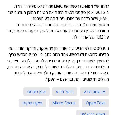
לאחר ש
דל
(Dell) רכשה את
EMC
תמורת 67 מיליארד דולר,
ב-2016, אופן טקסט רכשה ממנה את חטיבת התוכן הארגוני של
EMC, אשר כללה את פתרון ניהול המידע הארגוני
Documentum. הנרכשת היוותה תחרות ישירה לפתרונות
התוכנה שאופן טקסט הציעה בעצמה לשוק. היקף הרכישה עמד
על 1.62 מיליארד דולר.
האנליסטים לא הביעו שביעות רצון מהעסקה, וחלקם הורידו את
הדירוג לרוכשת ולנרכשת. אחד מהם כתב, כי "כמו שהכריש צריך
להמשיך לשחות – כך אופן טקסט צריכה להמשיך לרכוש. זאת, כי
הפלטפורמות הוותיקות שלה נמצאות כולן בדעיכה ארוכה ואיטית,
כאשר מודל הרישוי המסורתי הוותיק הולך ומצטמצם לטובת
מודלים חדשניים יותר, ובראשם – הענן".
אבטחת מידע
ניהול מידע
אופן טקסט
OpenText
Micro Focus
מיקרו פוקוס
מארק ברנצ'אה