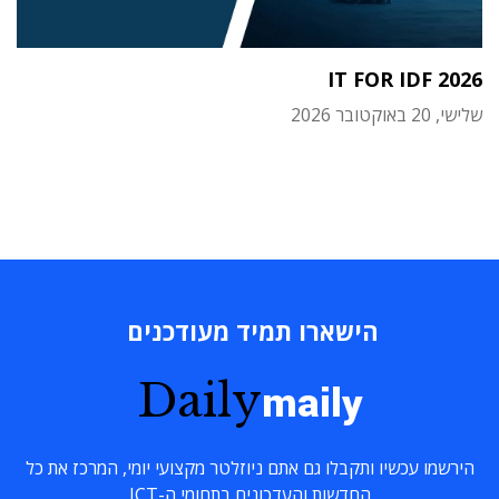
IT FOR IDF 2026
שלישי, 20 באוקטובר 2026
הישארו תמיד מעודכנים
Daily
maily
הירשמו עכשיו ותקבלו גם אתם ניוזלטר מקצועי יומי, המרכז את כל
החדשות והעדכונים בתחומי ה-ICT