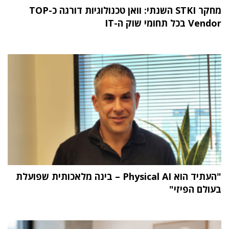
מחקר STKI השנתי: וואן טכנולוגיות דורגה כ-TOP
Vendor בכל תחומי שוק ה-IT
"העתיד הוא Physical AI – בינה מלאכותית שפועלת
בעולם הפיזי"