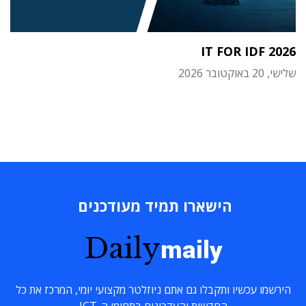
IT FOR IDF 2026
שלישי, 20 באוקטובר 2026
הישארו תמיד מעודכנים
Daily
maily
הירשמו עכשיו ותקבלו גם אתם ניוזלטר מקצועי יומי, המרכז את כל