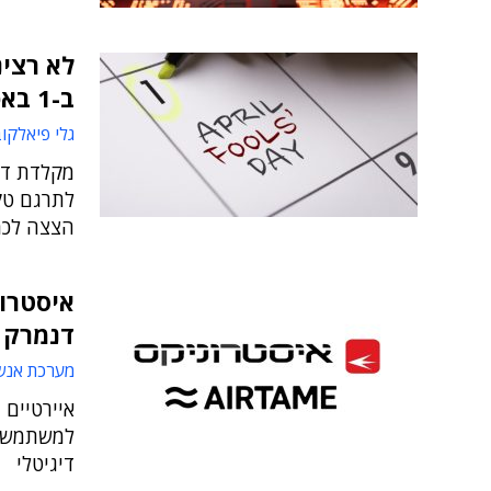
לא רצינ
ב-1 באפריל
גלי פיאלקו
לתרגם טקס
הצצה לכמה
איסטרונ
דנמרק
מערכת אנש
איירטיים 
למשתמש ל
דיגיטלי