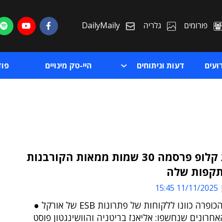
פורומים
גלריה
DailyMaily
ועים
דעות וניתוחים
היי-טק מינויים
פו
כנופיית קלופ פרסמה 30 שמות ממאות הקורבנות
קפות שלה
ת
11/11/2025 15:45
ת
מתקפות הכופרה כוונו ללקוחות של פתרונות ESB של אורקל ●
חרונים שנחשפו: אליאנז בריטניה והוושינגטון פוסט