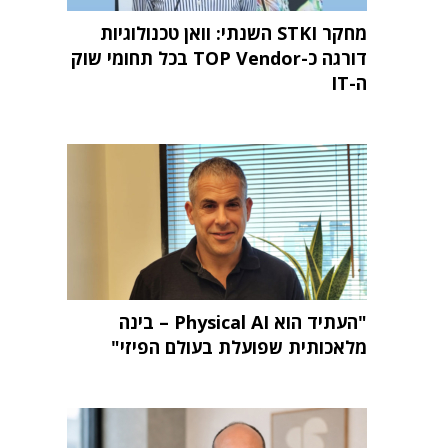
מחקר STKI השנתי: וואן טכנולוגיות
דורגה כ-TOP Vendor בכל תחומי שוק
ה-IT
"העתיד הוא Physical AI – בינה
מלאכותית שפועלת בעולם הפיזי"