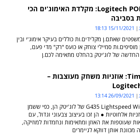
Logitech POP Keys: מקלדת האימוג'ים הכי
ת בסביבה
15/11/2021 18:13
שפטים שאתם.ן מקלידים.ות כוללים בעיקר אימוג'י ובין
מוסיפים.ות סמיילי צוחק או כועס "רק" מדי פעם,
חדשה של לוג'יטק בהחלט מתאימה לכם.ן
גאדג'Time: אוזניות משחק מעוצבות –
Logitec
26/09/2021 13:14
ה-G435 Lightspeed Wireless של לוג'יטק הן, כפי ששמן
ניות אלחוטיות ● הן זכו בעיצוב צבעוני וגדול, עם
ות שעוטפות את האוזן ומתאימות ונחמדות למוזיקה,
מכוונת אותן דווקא לגיימרים