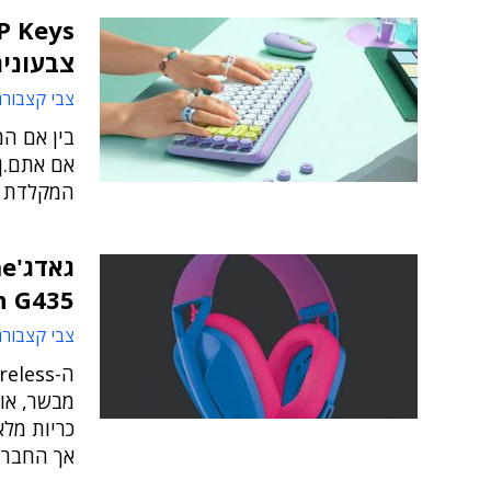
צבעוני
צבי קצבורג
בין אם המ
אם אתם.ן 
המקלדת ה
h G435
צבי קצבורג
מבשר, אוז
כריות מלא
אך החברה 