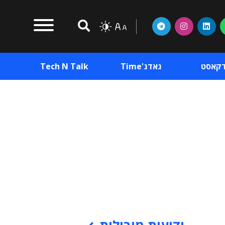
דקאסט
גאדג'Time
Tech N Talk
וכן פרסומי
תוכן פרסומי
וכן פרסומי