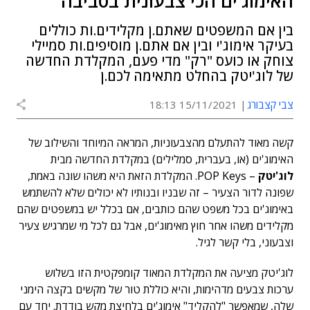
האימוג'ים הכי צבעונית בסביבה
בין אם המשפטים שאתם.ן מקלידים.ות כוללים
בעיקר אימוג'י ובין אם אתם.ן מוסיפים.ות סמיילי
צוחק או כועס "רק" מדי פעם, המקלדת החדשה
של לוג'יטק בהחלט מתאימה לכם.ן
צבי קצבורג
15/11/2021 18:13
קשה מאוד להתעלם מהצבעוניות, המראה המיוחד והשילוב של
האימוג'ים (או, בעברית, סמלילים) במקלדת החדשה מבית
לוג'יטק
– POP Keys. המקלדת הזאת היא משהו שונה באמת,
שפונה לדור הצעיר – זה שבניו ובנותיו לא יכולים שלא להשתמש
באימוג'ים בכל משפט שהם כותבים, אם בכלל יש במשפטים שהם
מקלידים משהו אחר חוץ מאימוג'ים, אבל גם לכל מי שמרגיש צעיר
וצבעוני, בלי קשר לגיל.
לוג'יטק מציעה את המקלדת המאוד קומפקטית הזו בשלוש
ערכות צבעים מדהימות, והיא כוללת טור של מקשים בקצה הימני
שלה, שמאפשר "להקליד" אימוג'ים בלחיצת מקש בודדת. יחד עם