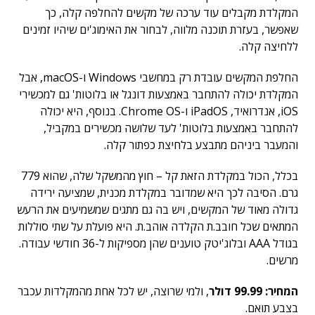
המקלדת מקבלים עוד ערכה של מקשים להחלפה קלה, כך
שאפשר, בעזרת תוכנה מלווה, לבחור את האימוג'ים שיהיו זמינים
ללחיצה קלה.
החלפת המקשים עובדת רק במחשבי Windows ו-macOS, אבל
המקלדת יכולה להתחבר באמצעות דונגל או בלוטות' גם למכשירי
iOS, אנדרואיד, iPadOS ו-Chrome OS. בנוסף, היא יכולה
להתחבר באמצעות בלוטות' לעד שלושה מכשירים במקביל,
והמעבר ביניהם מתבצע בלחיצת כפתור קלה.
בכלל, הכול במקלדת הזאת קל – חוץ מהמשקל שלה, שהוא 779
גרם. הסיבה לכך היא שמדובר במקלדת מכנית, שמציעה ירידה
גדולה מאוד של המקשים, ויש בה גם מתגים שמשמיעים את הרעש
המתאים שכל חובב.ת הקלדה אוהב.ת. היא פועלת על שתי סוללות
בגודל AAA ובלוג'יטק טוענים שהן מספיקות ל-36 חודשי עבודה.
מרשים.
המחיר: 99.99 דולר
, ולמי שרוצה, יש לכל אחת מהמקלדות עכבר
בצבע תואם.