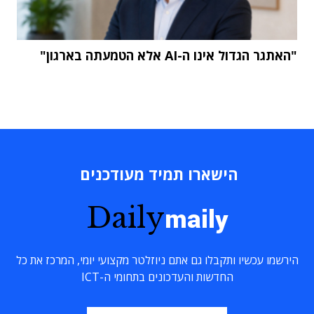
"האתגר הגדול אינו ה-AI אלא הטמעתה בארגון"
הישארו תמיד מעודכנים
Daily
maily
הירשמו עכשיו ותקבלו גם אתם ניוזלטר מקצועי יומי, המרכז את כל
החדשות והעדכונים בתחומי ה-ICT