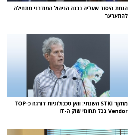
הנחת היסוד שעליה נבנה הניהול המודרני מתחילה
להתערער
מחקר STKI השנתי: וואן טכנולוגיות דורגה כ-TOP
Vendor בכל תחומי שוק ה-IT