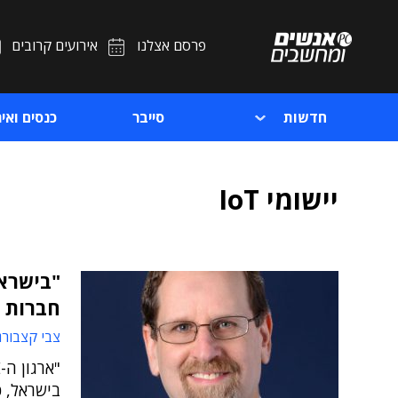
פרסם אצלנו
אירועים קרובים
חדשות
סייבר
כנסים ואיר
יישומי IoT
"בישרא
חברות 
צבי קצבורג
בישראל, 