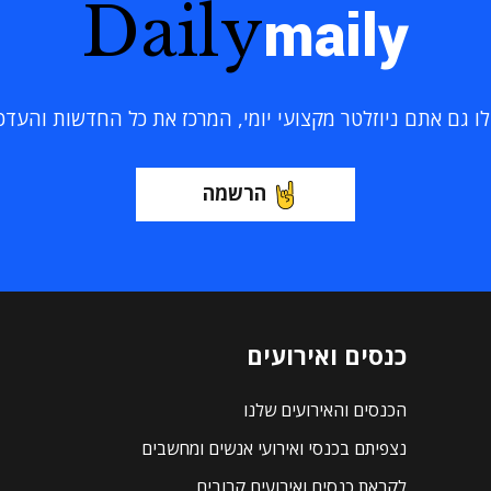
Daily
maily
 גם אתם ניוזלטר מקצועי יומי, המרכז את כל החדשות והעדכוני
הרשמה
כנסים ואירועים
הכנסים והאירועים שלנו
נצפיתם בכנסי ואירועי אנשים ומחשבים
לקראת כנסים ואירועים קרובים