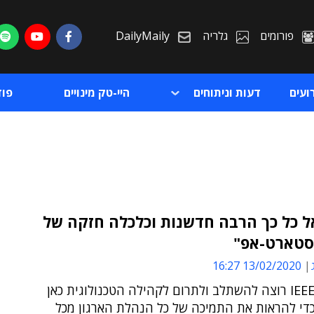
פורומים
גלריה
DailyMaily
ועים
דעות וניתוחים
היי-טק מינויים
פו
ל כל כך הרבה חדשנות וכלכלה חזקה של
סטארט-אפ"
ת
13/02/2020 16:27
ת
"ארגון ה-IEEE רוצה להשתלב ולתרום לקהילה הטכנולוגית כאן
כדי להראות את התמיכה של כל הנהלת הארגון מכל