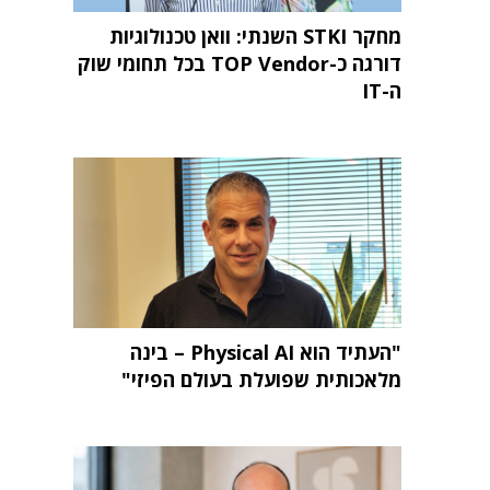
מחקר STKI השנתי: וואן טכנולוגיות
דורגה כ-TOP Vendor בכל תחומי שוק
ה-IT
"העתיד הוא Physical AI – בינה
מלאכותית שפועלת בעולם הפיזי"