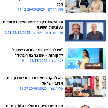
הכל
תוכן מקודם
29/03/2026 11:12
על הקשר בין טרנספורמציה דיגיטלית,
AI וניהול השינוי
אריה עמית ורז הייפרמן
25/12/2025 12:51
"יש להנגיש 'טכנולוגיה כשירות'
ללקוחות – שם נמצא העתיד"
יוסי הטוני
23/11/2025 10:44
בא לבקר במאורת הנמר: ארנון דים,
אדובי ישראל
פלי הנמר
20/08/2025 13:37
טרנספורמציה דיגיטלית ו-AI – מבט