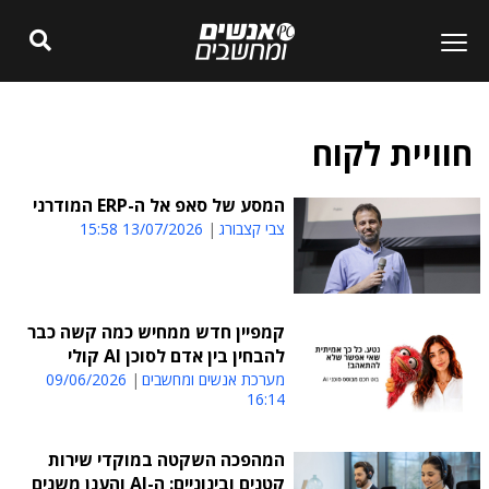
חוויית לקוח
המסע של סאפ אל ה-ERP המודרני
צבי קצבורג
13/07/2026 15:58
קמפיין חדש ממחיש כמה קשה כבר
להבחין בין אדם לסוכן AI קולי
מערכת אנשים ומחשבים
09/06/2026
16:14
המהפכה השקטה במוקדי שירות
קטנים ובינוניים: ה-AI והענן משנים