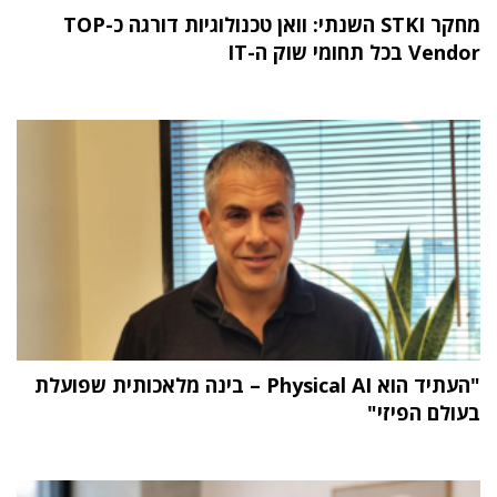
מחקר STKI השנתי: וואן טכנולוגיות דורגה כ-TOP
Vendor בכל תחומי שוק ה-IT
"העתיד הוא Physical AI – בינה מלאכותית שפועלת
בעולם הפיזי"