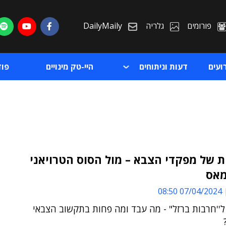
פורומים
גלריה
DailyMaily
ועים
דעות וניתוחים
היי-טק מינויים
פו
 של מפקדי הצבא – מול הסוס הטרויאני
אס
ת
07/04/2024 08:50
ת
ל''חרבות ברזל" - מה עבד ומה פחות בתקשוב הצבאי