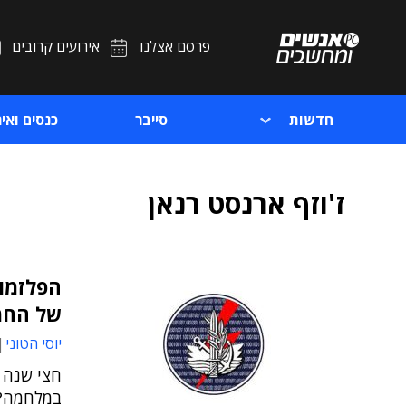
פרסם אצלנו
אירועים קרובים
חדשות
סייבר
כנסים ואיר
ז'וזף ארנסט רנאן
הפלזמות
של החמ
יוסי הטוני
חצי שנה 
במלחמה?