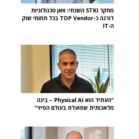
מחקר STKI השנתי: וואן טכנולוגיות
דורגה כ-TOP Vendor בכל תחומי שוק
ה-IT
"העתיד הוא Physical AI – בינה
מלאכותית שפועלת בעולם הפיזי"