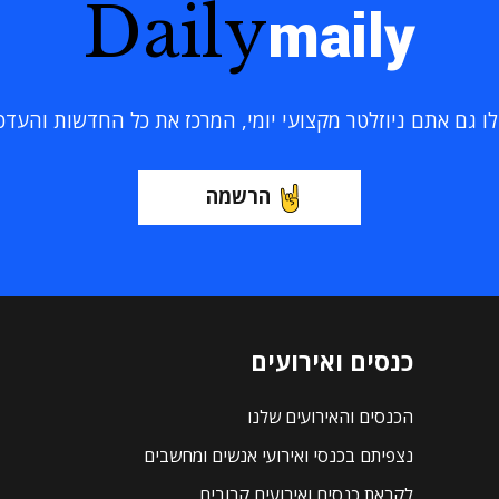
Daily
maily
 גם אתם ניוזלטר מקצועי יומי, המרכז את כל החדשות והעדכוני
הרשמה
כנסים ואירועים
הכנסים והאירועים שלנו
נצפיתם בכנסי ואירועי אנשים ומחשבים
לקראת כנסים ואירועים קרובים