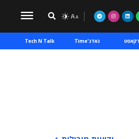
דקאסט
גאדג'Time
Tech N Talk
וכן פרסומי
תוכן פרסומי
וכן פרסומי