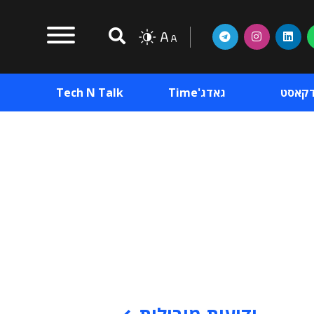
דקאסט
גאדג'Time
Tech N Talk
וכן פרסומי
תוכן פרסומי
וכן פרסומי