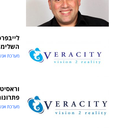
השלימו פ
מערכת אנש
וראסיט
פתרונות ה-BI של owfin
מערכת אנש