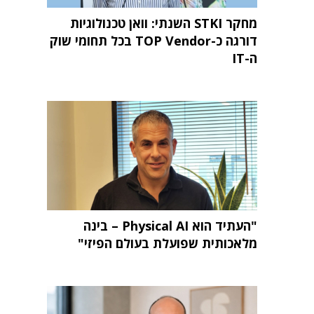
מחקר STKI השנתי: וואן טכנולוגיות
דורגה כ-TOP Vendor בכל תחומי שוק
ה-IT
"העתיד הוא Physical AI – בינה
מלאכותית שפועלת בעולם הפיזי"