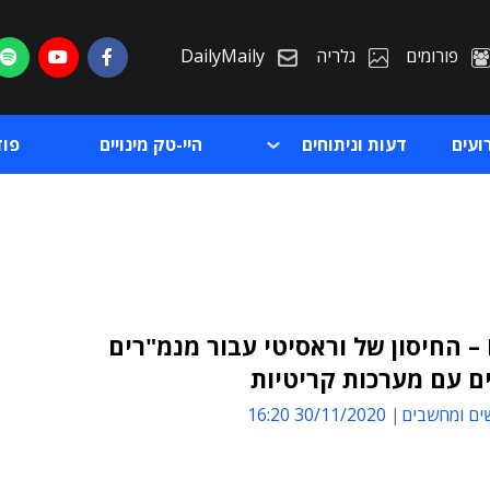
פורומים
גלריה
DailyMaily
ועים
דעות וניתוחים
היי-טק מינויים
פו
DBaaS – החיסון של וראסיטי עבור מנמ"רים
ם עם מערכות קריטיות
ת
ים ומחשבים
30/11/2020 16:20
ת