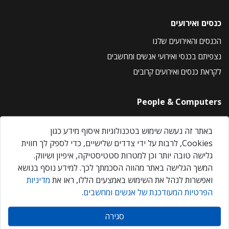
כנסים ואירועים
הכנסים והאירועים שלנו
נצפיתם בכנסי ואירועי אנשים ומחשבים
לקראת כנסים ואירועים קרובים
People & Computers
About Us
באתר זה נעשה שימוש בטכנולוגיות איסוף מידע כגון
Privacy Policy
Cookies, לרבות על ידי צדדים שלישיים, כדי לספק לך חווית
Contact Us
גלישה טובה יותר וכן למטרות סטטיסטיקה, איפיון ושיווק.
Our Events
המשך הגלישה באתר מהווה הסכמתך לכך. למידע נוסף בנושא
ואפשרות לנהל את השימוש באמצעים הללו, ראו את
מדיניות
הפרטיות המעודכנת של אנשים ומחשבים
.
אנשים ומחשבים © 2026 – כל הזכויות שמורות
סגירה
Created by