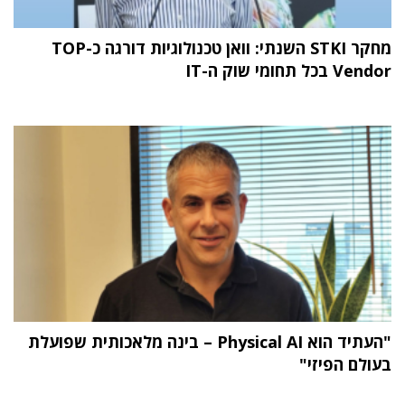
מחקר STKI השנתי: וואן טכנולוגיות דורגה כ-TOP
Vendor בכל תחומי שוק ה-IT
"העתיד הוא Physical AI – בינה מלאכותית שפועלת
בעולם הפיזי"