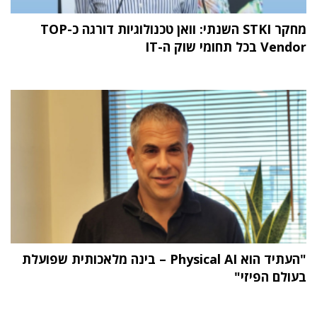
מחקר STKI השנתי: וואן טכנולוגיות דורגה כ-TOP
Vendor בכל תחומי שוק ה-IT
"העתיד הוא Physical AI – בינה מלאכותית שפועלת
בעולם הפיזי"