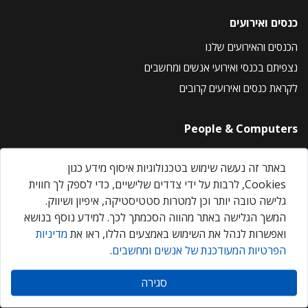
כנסים ואירועים
הכנסים והאירועים שלנו
נצפיתם בכנסי ואירועי אנשים ומחשבים
לקראת כנסים ואירועים קרובים
People & Computers
About Us
באתר זה נעשה שימוש בטכנולוגיות איסוף מידע כגון
Privacy Policy
Cookies, לרבות על ידי צדדים שלישיים, כדי לספק לך חווית
Contact Us
גלישה טובה יותר וכן למטרות סטטיסטיקה, איפיון ושיווק.
Our Events
המשך הגלישה באתר מהווה הסכמתך לכך. למידע נוסף בנושא
ואפשרות לנהל את השימוש באמצעים הללו, ראו את
מדיניות
הפרטיות המעודכנת של אנשים ומחשבים
.
אנשים ומחשבים © 2026 – כל הזכויות שמורות
סגירה
Created by