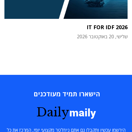
IT FOR IDF 2026
שלישי, 20 באוקטובר 2026
הישארו תמיד מעודכנים
Daily
maily
הירשמו עכשיו ותקבלו גם אתם ניוזלטר מקצועי יומי, המרכז את כל