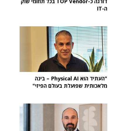
דורגה כ-TOP Vendor בכל תחומי שוק
ה-IT
"העתיד הוא Physical AI – בינה
מלאכותית שפועלת בעולם הפיזי"