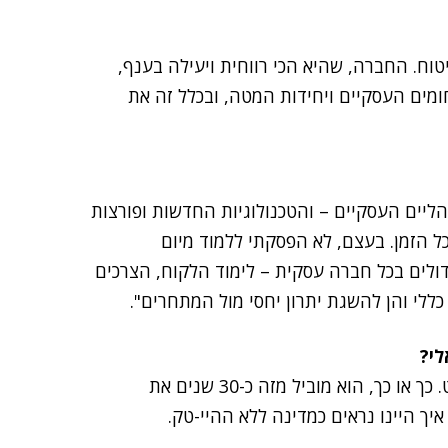
ח. החברה, שהיא הכי רווחית ויעילה בענף,
מים העסקיים ויחידות המטה, ובכלל זה את
ליים העסקיים – והטכנולוגיות החדשות ופורצות
ל הזמן. בעצם, לא הפסקתי ללמוד מיום
ולים בכל חברה עסקית – לימוד הלקוח, הצרכים
ללי והן להשגת יתרון יחסי מול המתחרים".
לי?
"קטר ההיי-טק נוסע במהירות, אם כי באחרונה קצת מאט. כך או כך, הוא מוביל מזה כ-30 שנים את
יך היינו נראים כמדינה ללא ההיי-טק.