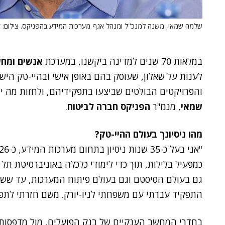
שלמה שמאי, משנה למנכ"ל ומנהל אגף מערכות המידע בהפניקס. צילום: קו
במלאות 70 שנים למדינה ביקשנו, במערכת
אנשים ומח
לענות על שאלון, שעוסק בהם באופן אישי ובהיי-טק היש
והפרויקטים הבולטים שביצעו בתפקידיהם, ולחזות מה 
שמאי
, מנמ"ר
הפניקס חברה לביטוח
.
מהו ניסיונך בעולם ההיי-טק?
"אני בעל כ-35 שנות ניסיון בתחום מערכות המידע, כ-26 שנים מתוכן ב
כמפעיל בלילות, תוך כדי לימודי כלכלה באוניברסיטת תל
גם בעולם הסיסטם וגם בעולם פיתוח המערכות, עד ששימ
התפקיד עברתי עם משפחתי לניו-יורק. משם חזרתי לתפ
בחדרי המחשב הענקיים של בנק הפועלים, מול מדפסות