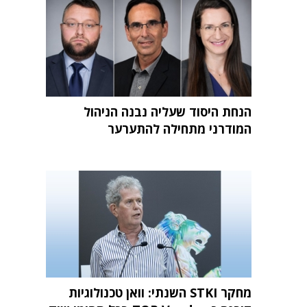
הנחת היסוד שעליה נבנה הניהול
המודרני מתחילה להתערער
מחקר STKI השנתי: וואן טכנולוגיות