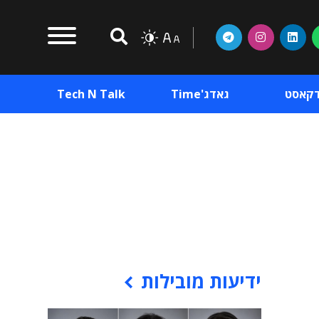
דקאסט
גאדג'Time
Tech N Talk
וכן פרסומי
תוכן פרסומי
וכן פרסומי
ידיעות מובילות