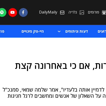
פורומים
גלריה
DailyMaily
ועים
דעות וניתוחים
היי-טק מינויים
פו
ות, אם כי באחרונה קצת
ת
ת
לדמיין אותה בלעדיו", אמר שלמה שמאי, סמנכ"ל
ה על השאלון של אנשים ומחשבים לרגל חגיגות