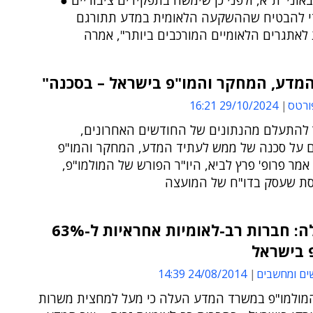
אוני' ת"א, ולפני כן שימשה בתפקידים ציבוריים ●
י להבטיח שההשקעה הלאומית במדע תתורגם
לאתגרים הלאומיים המורכבים ביותר", אמרה
המדע, המחקר והמו"פ בישראל – בסכנה"
ורטס
29/10/2024 16:21
 להתעלם מהנתונים של החודשים האחרונים,
 על סכנה של ממש לעתיד המדע, המחקר והמו"פ
אמר פרופ' פרץ לביא, היו"ר הפורש של המולמו"פ,
נסת שעסק בדו"ח של המועצה
הממשלה: חברות רב-לאומיות אחראיות ל-63%
 בישראל
ים ומחשבים
24/08/2014 14:39
מולמו"פ במשרד המדע העלה כי מעל למחצית משרות