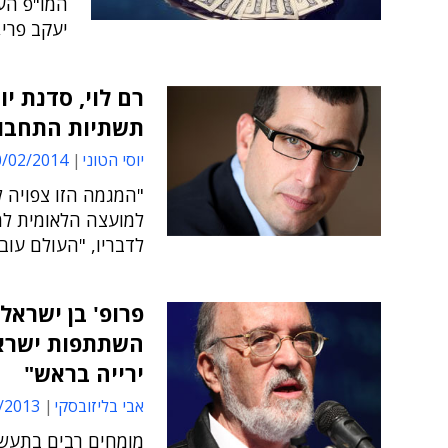
המו"פ העס
יעקב פרי
רם לוי, סדנת י
תשתיות התחבור
יוסי הטוני
02/2014 14:21
"המגמה הזו צפויה לה
למועצה הלאומית למח
לדבריו, "העולם עוב
פרופ' בן ישראל,
השתתפות ישראל
ירייה בראש"
אבי בליזובסקי
13 12:26
מומחים רבים בתעש