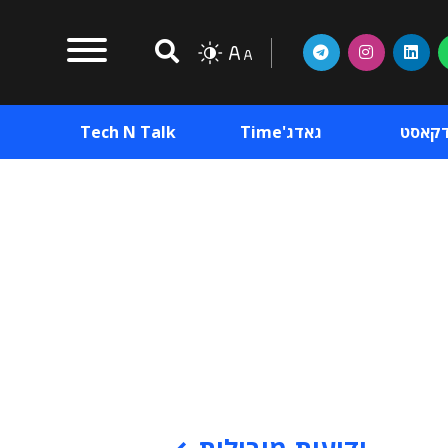
דקאסט
גאדג'Time
Tech N Talk
וכן פרסומי
תוכן פרסומי
וכן פרסומי