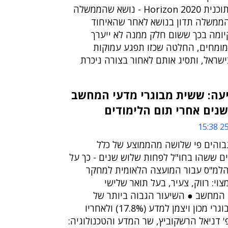
השתתפות ישראל בתוכנית Horizon 2020 - נושא שהממשלה
הממשלה תדון בנושא לאחר שהאיחוד
יומה בכך ששום חלק ממנה לא ייערך
ומחים, החלטה שכזו תפגע עמוקות
שראל, ותסיג אותם לאחור בצורה ניכרת
עה: ששית מבוגרי מדעי המחשב
נים אחרי תום הלימודים
25/
בוהים פי שלושה מהממוצע של כלל
 ששהו בחו"ל לפחות שלוש שנים - כך על
למ"ס עבור המועצה הלאומית למחקר
וי: רווק, צעיר, בעל תואר שלישי
המחשב ● השיעור הגבוה ביותר של
השוהים הוא מקרב בוגרי מכון ויצמן למדע (17.8%) ולאחריו
9%) ● פרופ' דניאל הרשקוביץ, שר המדע והטכנולוגיה: