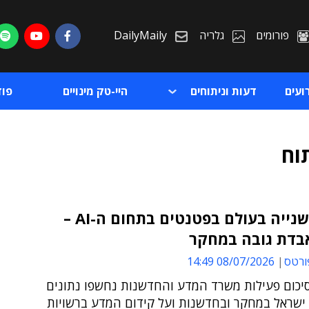
פורומים
גלריה
DailyMaily
ועים
דעות וניתוחים
היי-טק מינויים
פו
וח
ישראל שנייה בעולם בפטנטים בתחום ה-AI –
בדת גובה במחקר
ת
ורטס
08/07/2026 14:49
ת
סיכום פעילות משרד המדע והחדשנות נחשפו נתונים
 ישראל במחקר ובחדשנות ועל קידום המדע ברשויות