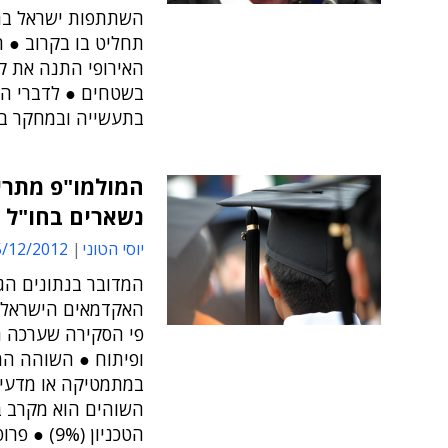
תחליט בו בקרוב ● 
האירופי התנה את ק
בשטחים ● לדברי המ
בתעשייה ובמחקר בי
המולמו"פ מתרי
נשארים בחו"ל ש
יוסי הטוני
12/2012 15:38
המדובר בנתונים הג
האקדמאים הישראלים
פי הסקירה שערכה ה
ופיתוח ● השוהה המצ
במתמטיקה או מדעי 
הטכניון (