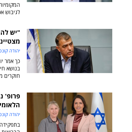
המקומיות,
לגיבוש אס
"יש להג
מצטייני
יהודה קונפ
כך אמר יו
בנושא חי
חוקרים מ
פרופ' נ
הלאומי
יהודה קונפ
בתפקידה ה