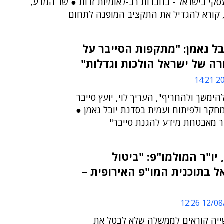
קי בישראל - בחברות רב-לאומיות זרות ● שר המדע,
, קורא להגדיל את התקציב המופנה לתחום
ובל נאמן: "מתקפות הסייבר על
ה של ישראל הולכות וגדלות"
20/
ימשך ולהחריף", העריך לוי, יועץ סייבר
קר ולפיתוח ועמית בסדנת יובל נאמן ●
ר מאבטחת מידע להגנת סייבר"
 יו"ר המולמו"פ: "ביטול
 בתוכנית המו"פ האירופית –
12/08/20
ייה קוראים לממשלה שלא לבטל את