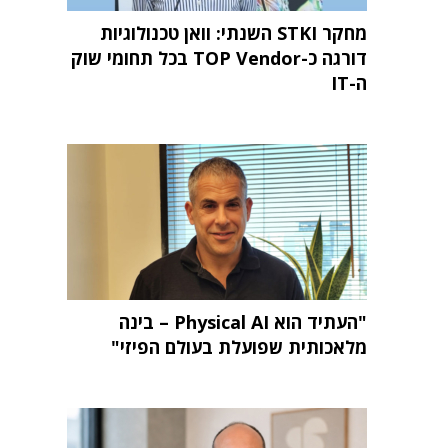
מחקר STKI השנתי: וואן טכנולוגיות
דורגה כ-TOP Vendor בכל תחומי שוק
ה-IT
"העתיד הוא Physical AI – בינה
מלאכותית שפועלת בעולם הפיזי"