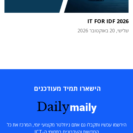
IT FOR IDF 2026
שלישי, 20 באוקטובר 2026
הישארו תמיד מעודכנים
Daily
maily
הירשמו עכשיו ותקבלו גם אתם ניוזלטר מקצועי יומי, המרכז את כל
החדשות והעדכונים בתחומי ה-ICT