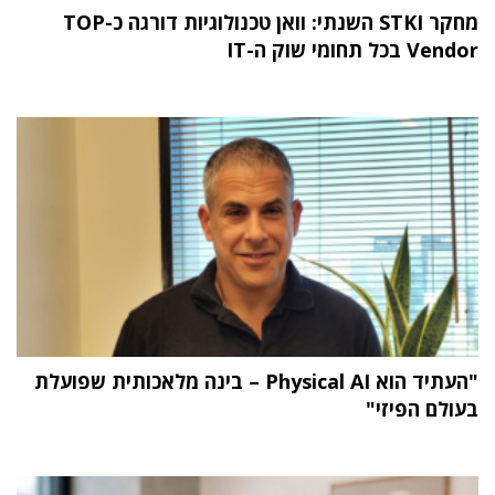
מחקר STKI השנתי: וואן טכנולוגיות דורגה כ-TOP
Vendor בכל תחומי שוק ה-IT
"העתיד הוא Physical AI – בינה מלאכותית שפועלת
בעולם הפיזי"