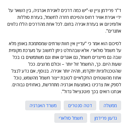
ד"ר פרידמן ציין ש-"יש כמה דרכים לאגירת אנרגיה, בין השאר על
ידי אגירת אוויר דחוס והפיכתו חזרה לחשמל, בעזרת סוללות
אלומיניום או בעזרת אגירה בחום. לכל אחת מהדרכים הללו נלווים
אתגרים".
לסיכום הוא אמר כי "עדיין אין חוות שרתים שמסתמכת באופן מלא
על חשמל סולארי. אלא שבהחלט ניתן לחשוב על מערכת מקומית
שבה גם מייצרים חשמל, גם אוגרים אותו וגם משתמשים בו בכל
שעות היום. כך, החשמל זול יותר – וכולם מרוצים. ככל
שהטכנולוגיות יתקדמו, תהיה יותר אגירה. בנוסף, אם נדע לנצל
אחוז מהשטחים החקלאיים לטובת ייצור חשמל מהשמש, נוכל
לספק את צרכינו באמצעות אנרגיה מתחדשת, באחוזים גבוהים.
אנחנו רואים בכך פוטנציאל גדול".
ממשלה
דטה סנטרים
משרד האנרגיה
גדעון פרידמן
חשמל סולארי