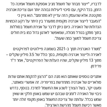
לדבריו, "ייצור מבוזר של חשמל מניב אספקת חשמל אמינה כל
הזמן, בכל היקף, עם סיכוי ליעילות גבוהה יותר ועם צריכת אנרגיה
מוקטנת. אלא שהעסק הזה עדיין לא מתרומם". הוא ציין כי
"המעבר לייצור אנרגיה מקומית מתעורר בין היתר על רקע הכמויות
הגדולות של האגירה. כיום ניתן לדבר על אגירת חשמל בסוללות
בתוך מתקן בגודל מכולה, שמאפשר לארגון גדול כמו בית חולים
צריכת חשמל למשך כמה שעות".
"משרד האנרגיה תמך ב-2021 בשמונה פיילוטים לפרויקטים
לאגירה ולייצור אנרגיה מקומית, בסך כולל של 3.5 מיליון שקלים –
מתוך 13 מיליון שקלים, שהיו העלות של הפרויקטים", אמר ד"ר
פרידמן.
אתגרים נוספים שאותם הוא מנה הם "הרצון להקמת אותם שדות
סולאריים של אנרגיה מתחדשת בפריפריה. זה אפשרי ומאתגר,
ומעט יקר, בשל הצורך לשנע את החשמל למרכז. בנוסף, נדרש
גיבוי של האגירה לזמנים שבהם יש שמש באופן חלקי או שאין
שמש בכלל. עלותה של צריכת החשמל באופן מקומי זולה יותר
מאשר רכישת חשמל מהרשת הארצית".