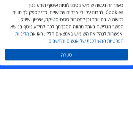
Daily
maily
באתר זה נעשה שימוש בטכנולוגיות איסוף מידע כגון
Cookies, לרבות על ידי צדדים שלישיים, כדי לספק לך חווית
גלישה טובה יותר וכן למטרות סטטיסטיקה, איפיון ושיווק.
הירשמו עכשיו ותקבלו גם אתם ניוזלטר מקצועי יומי, המרכז את כל
המשך הגלישה באתר מהווה הסכמתך לכך. למידע נוסף בנושא
החדשות והעדכונים בתחומי ה-ICT
ואפשרות לנהל את השימוש באמצעים הללו, ראו את
מדיניות
הפרטיות המעודכנת של אנשים ומחשבים
.
הרשמה
סגירה
אנשים ומחשבים
יצירת קשר
דרושים
אודות
הנמר
הצהרת נגישות