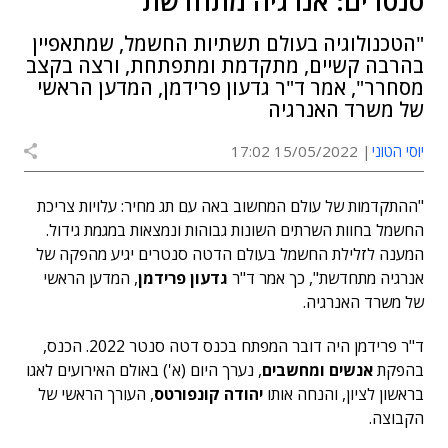
סנטרים: אנרגיה מתחדשת"
"הטכנולוגיה בעולם תשתיות החשמל, שמתאפיין
בהרבה קשיים, מתקדמת ומתפתחת, ורצה בקצב
מסחרר", אמר ד"ר גדעון פרידמן, המדען הראשי
של משרד האנרגיה
יוסי הטוני
15/05/2022 17:02
"ההתקדמות של עולם המחשוב באה עם תג מחיר: עלויות צריכת
החשמל בחוות השרתים השונות גבוהות ונמצאות במגמת גידול.
המענה לזלילת החשמל בעולם הדטה סנטרים יגיע מהפקה של
אנרגיה מתחדשת", כך אמר ד"ר
גדעון פרידמן
, המדען הראשי
של משרד האנרגיה.
ד"ר פרידמן היה דובר המפתח בכנס דטה סנטר 2022. הכנס,
בהפקת
אנשים ומחשבים
, נערך היום (א') באולם האירועים לאגו
בראשון לציון, והנחה אותו
יהודה קונפורטס
, העורך הראשי של
הקבוצה.