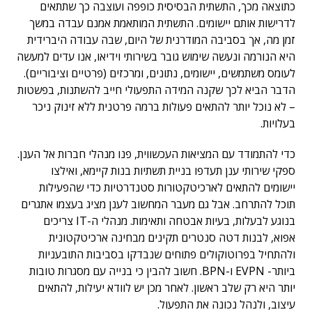
כתוצאה מכך, התשתית הבסיסית כופפה ועוצבה כך שתתאים
לדרישות אותם יישומים. התשתית המותאמת אמנם עבדה במשך
זמן מה, אך בסביבה המודרנית של היום, שבה עבודה היברידית
היא הנורמה ונעשה שימוש גובר בשירותי וידיאו, אנו עדים למעשה
לעומס משתמשים, יישומים, נתונים, ומרכזים (פרטיים וציבוריים).
הדבר הביא לכך שקנה המידה התפעולי חייב להשתנות, בפשטות
– לא נוכל יותר להתאים פעולות ברמה פרטנית ללא זינוק ניכר
בעלויות.
כדי להתמודד עם המציאות העכשווית, פנו מנהלי חברות אל הענן.
ספקי שירותי ענן תעדפו בניית תשתיות בנות קיימא, ואילצו
יישומים להתאים לארכיטקטורות סטנדרטיות כדי שהפעילות
תוכל להתרחב. אבל גם מעבר המחשוב לענן מציג בעצמו אתגרים
בנוגע לבעלות, בעיות אבטחה ותאימות. מנהלי ה-IT צריכים
אפוא, לבנות דטה סנטרים תקינים מבחינה ארכיטקטונית
ולהתחיל בפרוטוקולים פתוחים שנבדקו בסביבות התובעניות
ביותר- EVPN ו-BPN. חשוב להבין כי בנייה עם מסגרות טובות
יותר היא רק שלב ראשון. לאחר מכן יש לוודא יעילות, להתאים
עיצוב, ולנהל נכונה את התפעול.