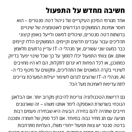
חשיבה מחדש על התפעול
אחד מגורמי הסיכון העיקריים של ניהול דטה סנטרים – הוא
חוסר אמינות. הממשקים הנדרשים לאוטומציה של שינויים
ברשתות דטה סנטרים, שיכולים לפשט ולייעל באופן קיצוני
תהליכים עבור עובדים חדשים וקיימים. הממשקים הללו קיימים
כבר כמעט שני עשורים, אך מנהלי ה-IT עדיין נרתעים מלאמץ
אותם. אם צוותי התפעול יכלו לסמוך על כך שכל שינוי יפעל בדיוק
כמתוכנן, או לכל הפחות לא יגרום לתקלות, הם לא היו מחויבים
לשינויי בקרה המאטים את התהליכים, ומקשים על מינוף כלי ה-
AI. מנהלי ה-IT שרוצים לגרום לשיפור יעילות המערכת צריכים
לתת עדיפות לאמינות מעל הכל.
גם דרישות הטכנולוגיה צריכות להיבחן מקרוב יותר. אם הבלאגן
הנוכחי בשרשרת האספקה לימד אותנו משהו – זה שארגונים
חייבים שתהיה להם בחירה. הבעיה היא שבחירה פעמים רבות
מגיעה עם תג מחיר גבוה במיוחד. אם לכל ספק של חומרה ותוכנה
בדטה סנטר יש צוות תפעול ייחודי משלו, העלויות מתרחבות