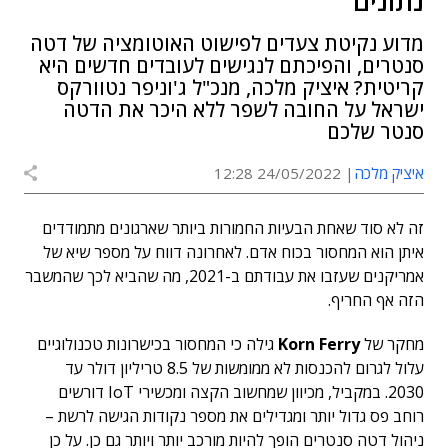
נתונים
מדוע נקיטת צעדים לפישוט האוטומציה של דטה
סנטרים, והפיכתם לנגישים לעובדים חדשים היא
קריטית? איציק מלכה, מנכ"ל ג'וניפר נטוורקס
ישראל על החובה לשפר ללא היכר את הדטה
סנטר שלכם
איציק מלכה
24/05/2022 12:28
זה לא סוד שאחת הבעיות החמורות ביותר שארגונים מתמודדים
איתן הוא המחסור בכוח אדם. לאחרונה דווח על מספר שיא של
אמריקנים שעזבו את עבודתם ב-2021, מה שהביא לכך שהמשבר
הזה אף החריף.
מחקר של
Korn Ferry
גילה כי המחסור בכישרונות טכנולוגיים
עלול לגרום להכנסות לא ממומשות של 8.5 טריליון דולר עד
2030. במקביל, מכיוון שמחשוב הקצה ומכשירי IoT דורשים
רוחב פס גדול יותר ומגדילים את מספר נקודות הגישה לרשת –
ניהול דטה סנטרים הופך להיות מורכב יותר ויותר גם כן. על כן