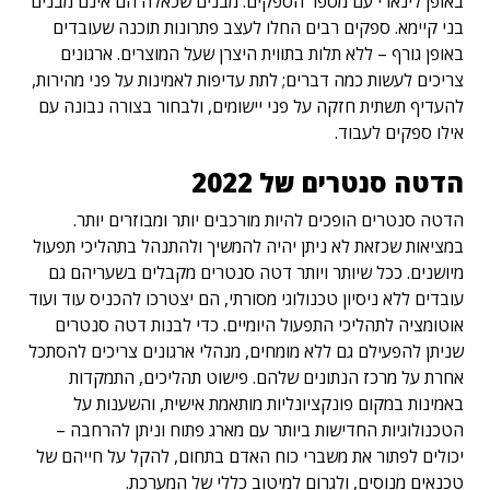
באופן לינארי עם מספר הספקים. מבנים שכאלה הם אינם מבנים
בני קיימא. ספקים רבים החלו לעצב פתרונות תוכנה שעובדים
באופן גורף – ללא תלות בתווית היצרן שעל המוצרים. ארגונים
צריכים לעשות כמה דברים; לתת עדיפות לאמינות על פני מהירות,
להעדיף תשתית חזקה על פני יישומים, ולבחור בצורה נבונה עם
אילו ספקים לעבוד.
הדטה סנטרים של 2022
הדטה סנטרים הופכים להיות מורכבים יותר ומבוזרים יותר.
במציאות שכזאת לא ניתן יהיה להמשיך ולהתנהל בתהליכי תפעול
מיושנים. ככל שיותר ויותר דטה סנטרים מקבלים בשעריהם גם
עובדים ללא ניסיון טכנולוגי מסורתי, הם יצטרכו להכניס עוד ועוד
אוטומציה לתהליכי התפעול היומיים. כדי לבנות דטה סנטרים
שניתן להפעילם גם ללא מומחים, מנהלי ארגונים צריכים להסתכל
אחרת על מרכז הנתונים שלהם. פישוט תהליכים, התמקדות
באמינות במקום פונקציונליות מותאמת אישית, והשענות על
הטכנולוגיות החדישות ביותר עם מארג פתוח וניתן להרחבה –
יכולים לפתור את משברי כוח האדם בתחום, להקל על חייהם של
טכנאים מנוסים, ולגרום למיטוב כללי של המערכת.