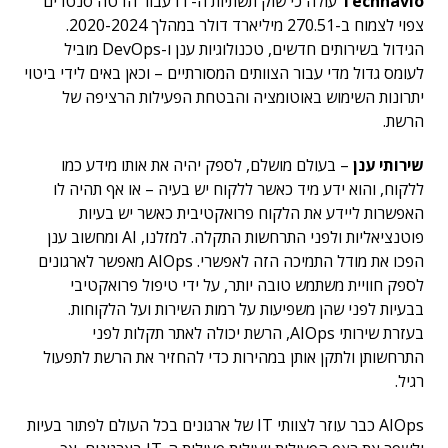
Technavio
עולה כי שוק תשתיות ה-IT עבור הדטה סנטרים
צפוי לצמוח ב-270.51 מיליארד דולר במהלך 2020-2024.
הגידול בשירותים חדשים, טכנולוגיות ענן ו-DevOps מוביל
לעומס גדול מדי עבור הצוותים המסורתיים – וכאן באים לידי ביטוי
יתרונות השימוש באוטומציה והבטחת הפעילות הרציפה של
הרשת.
שירותי ענן
– בעולם מושלם, לספק יהיה את אותו מידע כמו
ללקוח, והוא ידע מיד כאשר ללקוח יש בעיה – או אף תהיה לו
האפשרות ליידע את הלקוח פרואקטיבית כאשר יש בעיות
פוטנציאליות ולפני התרחשות התקלה. למזלנו, AI ומחשוב ענן
הפכו את מודל התמיכה הזה לאפשרי. AIOps מאפשר לארגונים
לספק חוויית משתמש טובה יותר, על ידי טיפול פרואקטיבי
בבעיות לפני שהן משפיעות על רמות השירות ועל הלקוחות.
בעזרת שירותי AIOps, הרשת יכולה לאתר תקלות לפני
התרחשותן ולתקן אותן במהירות כדי להחזיר את הרשת לתפעול
רגיל.
AIOps כבר עוזר לצוותי IT של ארגונים בכל העולם לפתור בעיות