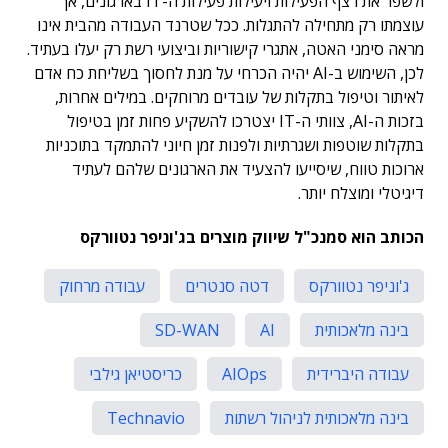
ולשפר את רצף הפעילות ויעילות פעילות ה-IT בארגונים, אך
עוצמתו רק מתחילה להתגלות. ככל שטרנד העבודה מהבית אינו
מראה סימני האטה, אתגרי קישוריות וביצועי רשת רק יעלו בעתיד.
לכן, השימוש ב-AI יהיה הכרחי על מנת לחסוך בשליחת כח אדם
לאיתור וטיפול בתקלות של עובדים מרוחקים. במילים אחרות,
בזכות ה-AI, צוותי ה-IT יצטרכו להשקיע פחות זמן בטיפול
בתקלות שוטפות ושגרתיות ולפנות זמן חיוני להתמקד בתוכניות
ארוכות טווח, שיסייעו להצעיד את הארגונים שלהם לעתיד
דיגיטלי ומוצלח יותר.
הכותב הוא סמנכ"ל שיווק מוצרים בג'וניפר נטוורקס
ג'וניפר נטוורקס
דטה סנטרים
עבודה מרחוק
בינה מלאכותית
AI
SD-WAN
עבודה היברידית
AIOps
כריסטיאן גילבי
בינה מלאכותית לניהול רשתות
Technavio