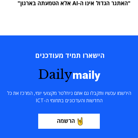
"האתגר הגדול אינו ה-AI אלא הטמעתה בארגון"
הישארו תמיד מעודכנים
Daily
maily
הירשמו עכשיו ותקבלו גם אתם ניוזלטר מקצועי יומי, המרכז את כל
החדשות והעדכונים בתחומי ה-ICT
הרשמה