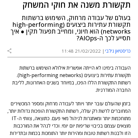
תקשורת משנה את חוקי המשחק
בעולם של עבודה מרחוק, השימוש ברשתות
תקשורת עתירות ביצועים (high-performing
networks) הוא חיוני, ומחייב תפעול תקין ● איך
תסייע לכך ה-AIOps?
כריסטיאן גילבי
21/02/2022 11:48
העבודה בימינו לא הייתה אפשרית אילולא השימוש ברשתות
תקשורת עתירות ביצועים (high-performing networks).
רשתות התקשורת הללו הפכו, במיוחד בשנים האחרונות, לליבת
החברה המודרנית.
בזמן שהעולם עובר יותר ויותר לעבודה מרחוק ומספר המכשירים
המחוברים לרשת רק עולה, רשתות התקשורת הופכות גדולות יותר,
מתוחכמות יותר ומאתגרות לניהול מאי פעם. כתוצאה, צוותי ה-IT
מוצאים עצמם בכיבוי שריפות יום יומי. וכדי לנהל את המורכבות
הזו ולבנות רשתות טובות ומהירות יותר התומכות בכמות ובתדירות