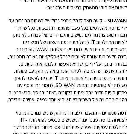
תחומים עיקריים בהם הבינה המלאכותית לתפעול IT יכולה
לשנות את חוקי המשחק ברשתות הארגוניות:
SD-WAN
– קשה מאד לנהל מספר גדול של רשתות מבוזרות על
ידי פריסת מהנדסים בכל פעם שמתעוררות בעיות. ככל שיותר
חברות מאמצות מודלים גמישים והיברידיים של עבודה, לא ניתן
לצפות ממחלקות IT לנהל את הנפח העצום של מכשירים
במקומות מרוחקים שאין להם גישה אליהם. SD-WAN מונחה
בינה מלאכותית עוזרת לצוותים לנהל אפליקציות בצורה חסכונית,
במיוחד בענן, על ידי כך שהיא מאפשרת לנתח את הנתונים,
לזהות את שורש הסיבה ולפתור את הבעיה מרחוק. עם פעולות
ותמיכה מונעות בינה מלאכותית, צוותי IT יכולים לפשט ולהפוך
פעולות לאוטומטיות בתחומי SD-WAN, לחסוך זמן וכסף עם
פתרון בעיות מהיר יותר ופחות ביקורים באתר. בנוסף, המשתמשים
נהנים מהחוויה של תשתית רשת שהיא יותר צפויה, אמינה ומדידה.
דטה סנטרים
– המעבר לעבודה מרחוק שימש כגורם המרכזי
לצמיחה בדטה סנטרים, המשמשים כבסיס לפעילות ה-IT,
להחלטות עסקיות ואפליקציות רוחב פס. מנתוני חברת המחקר