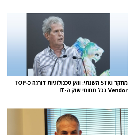
מחקר STKI השנתי: וואן טכנולוגיות דורגה כ-TOP
Vendor בכל תחומי שוק ה-IT