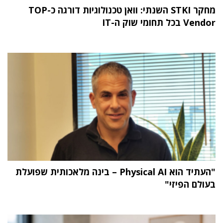
מחקר STKI השנתי: וואן טכנולוגיות דורגה כ-TOP
Vendor בכל תחומי שוק ה-IT
"העתיד הוא Physical AI – בינה מלאכותית שפועלת
בעולם הפיזי"