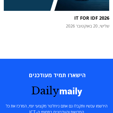
IT FOR IDF 2026
שלישי, 20 באוקטובר 2026
הישארו תמיד מעודכנים
Daily
maily
הירשמו עכשיו ותקבלו גם אתם ניוזלטר מקצועי יומי, המרכז את כל
החדשות והעדכונים בתחומי ה-ICT