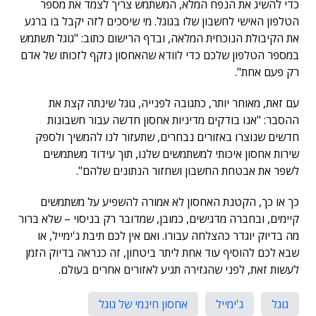
כדי להשיג את הנפח המלא, המשתמש צריך לצמד את מספר
הטלפון האישי לחשבון שלו בגוגל. מי שיסכים לזה יקבל בו ברגע
את הקיבולת הנוכחית המלאה, ובדף הרישום כתוב: "גוגל תשתמש
במספר הטלפון שלכם כדי לוודא שהאחסון נזקף לזכותו של אדם
רק פעם אחת".
עם זאת, מאוחר יותר, כתגובה לפנייה, גוגל שינתה קצת את
ההסבר: "אנו בודקים מדיניות אחסון חדשה עבור חשבונות
חדשים שנוצרו באזורים נבחרים, שתעזור לנו להמשיך ולספק
שירות אחסון איכותי למשתמשים שלנו, תוך עידוד משתמשים
לשפר את אבטחת החשבון ושחזור הנתונים שלהם".
כך או כך, הקטנת האחסון לא אמורה להשפיע על משתמשים
קיימים, ובחברה מדגישים, כמובן, שמדובר רק בניסוי – שלא ברור
מה בדיוק יוגדר כהצלחה עבורו. ואם אין לכם תיבת ג'ימייל, או
שבא לכם להוסיף עוד אחת ליתר ביטחון, זה כנראה בדיוק הזמן
לעשות זאת, לפני שהגזירה תגיע לאזורים אחרים בעולם.
גוגל
ג'ימייל
אחסון חינמי של גוגל