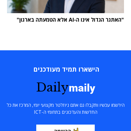
"האתגר הגדול אינו ה-AI אלא הטמעתה בארגון"
הישארו תמיד מעודכנים
Daily
maily
הירשמו עכשיו ותקבלו גם אתם ניוזלטר מקצועי יומי, המרכז את כל
החדשות והעדכונים בתחומי ה-ICT