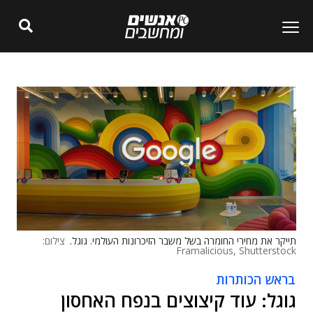
תייקר את מחירי החומרה בשל משבר הזיכרונות העולמי. גוגל.
צילום:
Framalicious, Shutterstock
בראש הכותרות
גוגל: עוד קיצוצים בנפח האחסון