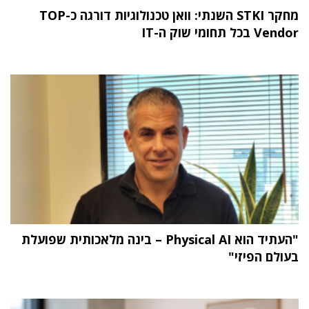
מחקר STKI השנתי: וואן טכנולוגיות דורגה כ-TOP
Vendor בכל תחומי שוק ה-IT
"העתיד הוא Physical AI – בינה מלאכותית שפועלת
בעולם הפיזי"