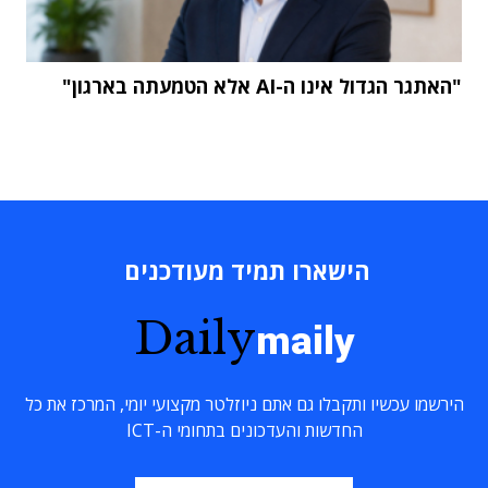
"האתגר הגדול אינו ה-AI אלא הטמעתה בארגון"
הישארו תמיד מעודכנים
Daily
maily
הירשמו עכשיו ותקבלו גם אתם ניוזלטר מקצועי יומי, המרכז את כל
החדשות והעדכונים בתחומי ה-ICT