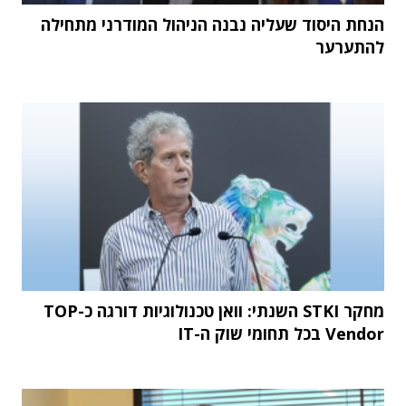
הנחת היסוד שעליה נבנה הניהול המודרני מתחילה
להתערער
מחקר STKI השנתי: וואן טכנולוגיות דורגה כ-TOP
Vendor בכל תחומי שוק ה-IT