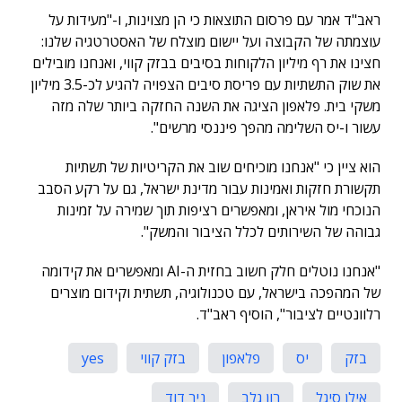
ראב"ד אמר עם פרסום התוצאות כי הן מצוינות, ו-"מעידות על
עוצמתה של הקבוצה ועל יישום מוצלח של האסטרטגיה שלנו:
חצינו את רף מיליון הלקוחות בסיבים בבזק קווי, ואנחנו מובילים
את שוק התשתיות עם פריסת סיבים הצפויה להגיע לכ-3.5 מיליון
משקי בית. פלאפון הציגה את השנה החזקה ביותר שלה מזה
עשור ו-יס השלימה מהפך פיננסי מרשים".
הוא ציין כי "אנחנו מוכיחים שוב את הקריטיות של תשתיות
תקשורת חזקות ואמינות עבור מדינת ישראל, גם על רקע הסבב
הנוכחי מול איראן, ומאפשרים רציפות תוך שמירה על זמינות
גבוהה של השירותים לכלל הציבור והמשק".
"אנחנו נוטלים חלק חשוב בחזית ה-AI ומאפשרים את קידומה
של המהפכה בישראל, עם טכנולוגיה, תשתית וקידום מוצרים
רלוונטיים לציבור", הוסיף ראב"ד.
בזק
יס
פלאפון
בזק קווי
yes
אילן סיגל
רון גלב
ניר דוד