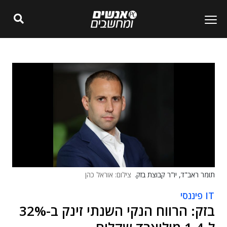
תומר ראב"ד, יו"ר קבוצת בזק.
צילום: אוראל כהן
IT פיננסי
בזק: הרווח הנקי השנתי זינק ב-32%