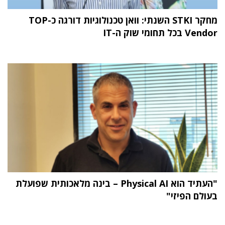
מחקר STKI השנתי: וואן טכנולוגיות דורגה כ-TOP
Vendor בכל תחומי שוק ה-IT
"העתיד הוא Physical AI – בינה מלאכותית שפועלת
בעולם הפיזי"