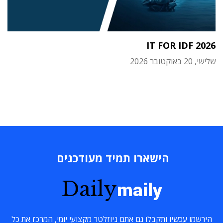
IT FOR IDF 2026
שלישי, 20 באוקטובר 2026
הישארו תמיד מעודכנים
Daily
maily
הירשמו עכשיו ותקבלו גם אתם ניוזלטר מקצועי יומי, המרכז את כל