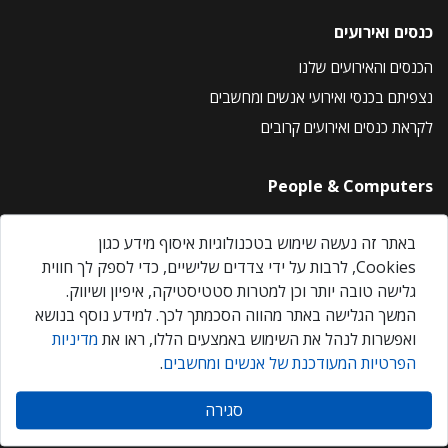
כנסים ואירועים
הכנסים והאירועים שלנו
נצפיתם בכנסי ואירועי אנשים ומחשבים
לקראת כנסים ואירועים קרובים
People & Computers
About Us
באתר זה נעשה שימוש בטכנולוגיות איסוף מידע כגון
Privacy Policy
Cookies, לרבות על ידי צדדים שלישיים, כדי לספק לך חווית
Contact Us
גלישה טובה יותר וכן למטרות סטטיסטיקה, איפיון ושיווק.
Our Events
המשך הגלישה באתר מהווה הסכמתך לכך. למידע נוסף בנושא
ואפשרות לנהל את השימוש באמצעים הללו, ראו את
מדיניות
הפרטיות המעודכנת של אנשים ומחשבים
.
אנשים ומחשבים © 2026 – כל הזכויות שמורות
סגירה
Created by