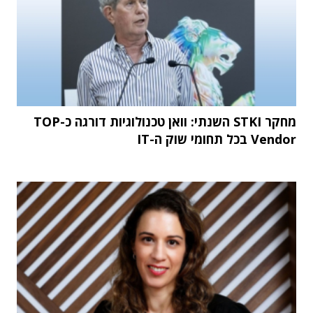
מחקר STKI השנתי: וואן טכנולוגיות דורגה כ-TOP
Vendor בכל תחומי שוק ה-IT