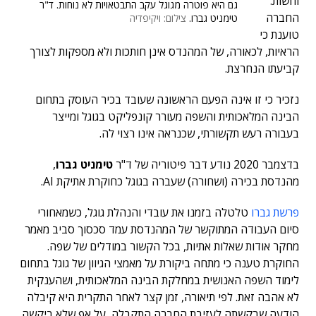
וחשות.
גם היא פוטרה מגוגל עקב התבטאויות לא נוחות. ד"ר
החברה
טימניט גברו.
צילום: ויקיפדיה
טוענת כי
הראיות, לכאורה, של המהנדס אינן חותכות ולא מספקות לצורך
קביעתו הנחרצת.
נזכיר כי זו אינה הפעם הראשונה שעובד בכיר העוסק בתחום
הבינה המלאכותית והשפה מעורר קונפליקט בגוגל ומייצר
בעבורה רעש תקשורתי, שכנראה אינו רצוי לה.
בדצמבר 2020 נודע דבר פיטוריה של ד"ר
טימניט גברו
,
מהנדסת בכירה (ושחורה) שעברה בגוגל כחוקרת אתיקת AI.
פרשת גברו
טלטלה בזמנו את עובדי והנהלת גוגל, כשמאחורי
סיום העבודה המתוקשר של המהנדסת עמד סכסוך סביב מאמר
מחקר אודות שאלות אתיות, בכל הקשור במודלים של שפה.
החוקרת טענה כי מתחה ביקורת על מאמצי הגיוון של גוגל בתחום
לימוד השפה האנושית במחלקת הבינה המלאכותית, ושהענקית
לא אהבה זאת. לפי תיאורה, זמן קצר לאחר התקרית היא קיבלה
הודעה שבקשתה לעזיבת החברה התקבלה, על אף שלא ביקשה