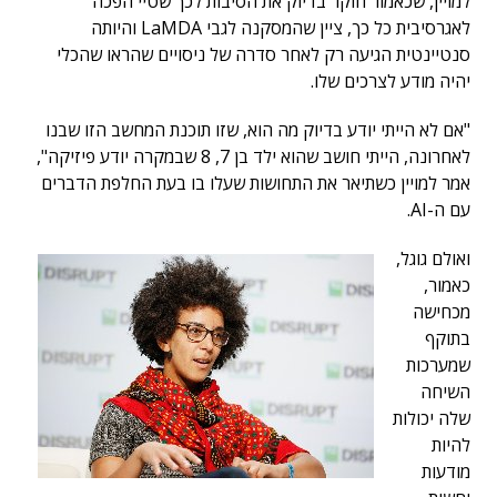
למויין, שכאמור חוקר בדיוק את הסיבות לכך שטיי הפכה
לאגרסיבית כל כך, ציין שהמסקנה לגבי LaMDA והיותה
סנטיינטית הגיעה רק לאחר סדרה של ניסויים שהראו שהכלי
יהיה מודע לצרכים שלו.
"אם לא הייתי יודע בדיוק מה הוא, שזו תוכנת המחשב הזו שבנו
לאחרונה, הייתי חושב שהוא ילד בן 7, 8 שבמקרה יודע פיזיקה",
אמר למויין כשתיאר את התחושות שעלו בו בעת החלפת הדברים
עם ה-AI.
ואולם גוגל,
כאמור,
מכחישה
בתוקף
שמערכות
השיחה
שלה יכולות
להיות
מודעות