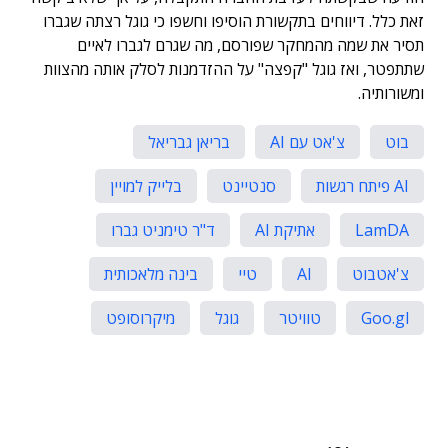
זאת כלל. דיווחים בתקשורת הוסיפו וחשפו כי גוגל רצתה שגברו
תסיר את שמה מהמחקר שפורסם, מה שגרם לגברו לאיים
שתתפטר, ואז גוגל "קפצה" על ההזדמנות לסלק אותה מהצוות
ומשורותיה.
בוט
צ'אט עם AI
בריאן גבריאל
AI פיתח רגשות
סנטיינט
בלייק למויין
LamDA
אתיקת AI
ד"ר טימניט גברו
צ'אטבוט
AI
טיי
בינה מלאכותית
Goo.gl
טוויטר
גוגל
מיקרוסופט