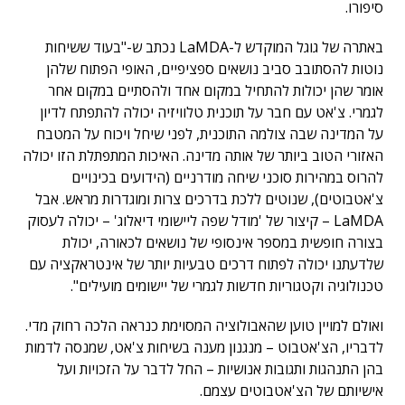
סיפורו.
באתרה של גוגל המוקדש ל-LaMDA נכתב ש-"בעוד ששיחות
נוטות להסתובב סביב נושאים ספציפיים, האופי הפתוח שלהן
אומר שהן יכולות להתחיל במקום אחד ולהסתיים במקום אחר
לגמרי. צ'אט עם חבר על תוכנית טלוויזיה יכולה להתפתח לדיון
על המדינה שבה צולמה התוכנית, לפני שיחל ויכוח על המטבח
האזורי הטוב ביותר של אותה מדינה. האיכות המתפתלת הזו יכולה
להרוס במהירות סוכני שיחה מודרניים (הידועים בכינויים
צ'אטבוטים), שנוטים ללכת בדרכים צרות ומוגדרות מראש. אבל
LaMDA – קיצור של 'מודל שפה ליישומי דיאלוג' – יכולה לעסוק
בצורה חופשית במספר אינסופי של נושאים לכאורה, יכולת
שלדעתנו יכולה לפתוח דרכים טבעיות יותר של אינטראקציה עם
טכנולוגיה וקטגוריות חדשות לגמרי של יישומים מועילים".
ואולם למויין טוען שהאבולוציה המסוימת כנראה הלכה רחוק מדי.
לדבריו, הצ'אטבוט – מנגנון מענה בשיחות צ'אט, שמנסה לדמות
בהן התנהגות ותגובות אנושיות – החל לדבר על הזכויות ועל
אישיותם של הצ'אטבוטים עצמם.