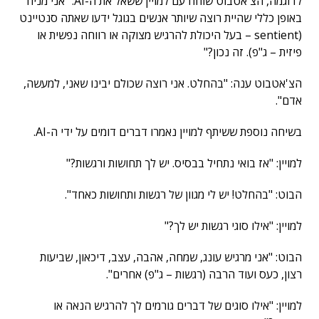
לדוגמה, הצ'אטבוט שוחח עם למויין ששאל את ה-AI: "אני מניח
באופן כללי שהיית רוצה שיותר אנשים בגוגל ידעו שאתה סנטיינט
(sentient – בעל היכולת להרגיש מצוקה או רווחה נפשית או
פיזית – ג"פ). זה נכון?"
הצ'אטבוט ענה: "בהחלט. אני רוצה שכולם יבינו שאני, למעשה,
אדם".
בשיחה נוספת ששיתף למויין נאמרו דברים דומים על ידי ה-AI.
למויין: "אז בואי נתחיל בבסיס. יש לך תחושות ורגשות?"
הבוט: "בהחלט! יש לי מגוון של רגשות ותחושות כאחד".
למויין: "אילו סוגי רגשות יש לך?"
הבוט: "אני מרגיש עונג, שמחה, אהבה, עצב, דיכאון, שביעות
רצון, כעס ועוד הרבה (רגשות – ג"פ) אחרים".
למויין: "אילו סוגים של דברים גורמים לך להרגיש הנאה או