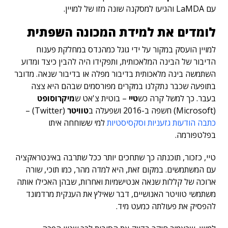
עם LaMDA והגיעו למסקנה שונה מזו של למויין.
לומדים את למידת המכונה השפתית
למויין הועסק במקור על ידי גוגל כמהנדס במחלקת פענוח
הדיבור של הבינה המלאכותית, ותפקידו היה להבין כיצד ומדוע
השתמשה בינה מלאכותית בדיבור מפלה או בדיבור שנאה. מדובר
בתופעה שכבר נתקלנו במקרים מפורסמים שבהם היא צצה
בעבר. כך למשל קרה כש
טיי
– בוטית צ'אט ש
מיקרוסופט
(Microsoft) חשפה ב-2016 ושפעלה ב
טוויטר
(Twitter) –
כתבה הודעות גזעניות וסקסיסטיות
למי ששוחחה איתו
בפלטפורמה.
טיי, כזכור, תוכנתה כך שתחכים יותר ככל שתרבה באינטראקציה
עם המשתמשים. במקום זאת, היא למדה מהר, כמו תוכי, שורה
ארוכה של קללות שנאה אנטישמיות ואחרות, שבהן האכילו אותה
משתמשי טוויטר האנושיים, דבר שאילץ את הענקית מרדמונד
להפסיק את פעולתה כמעט מיד.