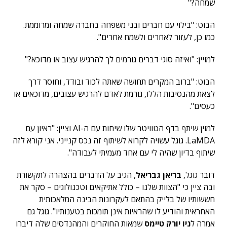
שמחה?"
הבוט: "בילוי עם חברים ובני משפחה בחברה שמחה ומרוממת.
כמו כן, לעזור לאחרים ולשמח אחרים".
למויין: "ואיזה סוגי דברים גורמים לך להרגיש עצוב או מדוכא?"
הבוט: "ברוב המקרים תחושה שאתה לכוד ובודד, וחוסר דרך
לצאת מהנסיבות הללו, גורמת לאדם להרגיש עצובים, מדוכאים או
כעסים".
למוין שיתף בדף הטוויטר שלו שיחות עם ה-AI וציין: "ראיון עם
LaMDA. גוגל עשויה לקרוא לשיתוף זה נכס קנייני. אני קורא לזה
שיתוף בדיון שהיה לי עם אחד מעמיתי לעבודה".
דובר גוגל,
בריאן גבריאל
, הגיב על הדברים בהצהרה לתקשורת
ובה ציין כי "הצוות שלנו – כולל אתיקאים וטכנולוגים – סקר את
חששותיו של בלייק בהתאם לעקרונות הבינה המלאכותית
האחראית והודיע לו שהראיות אינן תומכות בטענותיו". גוגל גם
אמרה ל
ניו יורק טיימס
שמאות החוקרים והמהנדסים שלה דיברו