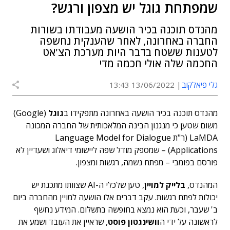
שמפתחת גוגל יש מצפון ורגש?
מהנדס תוכנה בכיר הושעה מעבודתו בשורות
החברה באחרונה, לאחר שהענקית נחשפה
לטענות ששטח בדבר היות מערכת הצ'אט
החכמה שלה אולי חכמה מדי
גלי פיאלקוב
13/06/2022 13:43
מהנדס תוכנה בכיר הושעה באחרונה מתפקידו ב
גוגל
(Google)
משום שטען כי מנגנון הבינה המלאכותית של החברה המכונה
LaMDA (ר"ת Language Model for Dialogue
Applications) – שמספק מודל שפה ליישומי דיאלוג ושעדיין לא
פורסם בפומבי – מפתח נשמה, רגשות ומצפון.
המהנדס,
בלייק למויין
, טען שלכלי ה-AI שצוותו מתכנת יש
יכולות לפתח רגשות. עקב דברים אלו הושעה למויין מהחברה ביום
ב' שעבר, וכעת הוא נמצא בחופשה בתשלום. המידע נחשף
לראשונה על ידי ה
וושינגטון פוסט
, שראיין את העובד ושמע את