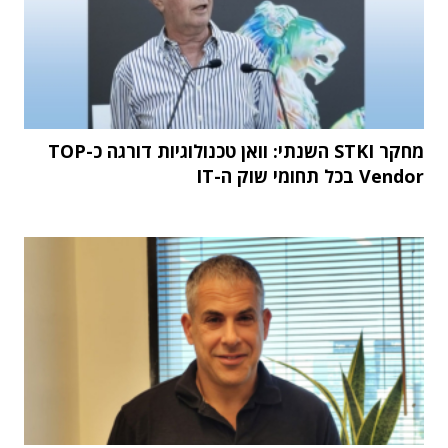
מחקר STKI השנתי: וואן טכנולוגיות דורגה כ-TOP
Vendor בכל תחומי שוק ה-IT