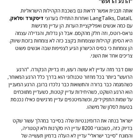
"הרגע הרועש"
אותה תבנית אפשר לראות גם בשכבת הקהילות הישראליות.
LangTalks, DataIL ואחרות התחילו בערוצי
דיסקורד
ו
סלאק
,
עם כמה אנשים ואפליקציית הערות. הן עדיין מרגישות
גראס-רוטס, וזה חלק מהקסם. אבל הן גדלות, והגדילה עצמה
היא הסימן. קהילות שצומחות בקצב כזה לא צומחות בזכות שיווק.
הן צומחות כי בסיס הכישרון הגיע לצפיפות שבה אנשים פשוט
צריכים אחד את השני.
שום דבר מזה עדיין לא עושה רעש, וזו בדיוק הנקודה. "הרגע
הרועש" ביותר בכל מחזור טכנולוגי הוא בדרך כלל הרגע המאוחר,
כשהמגמה כבר ברורה והתשואות כבר נלכדו ברובן. הרגע המעניין
הוא הרגע השקט, כשהיחידות עדיין קטנות, כשעדיין מתווכחים
על שמות התפקידים, וכשהמיטנפים עדיין מרגישים כאילו נכנסת
בטעות לסלון של מישהו.
ישראל בנתה את הדומיננטיות שלה בסייבר במהלך עשור שקט
בדיוק כזה, כשבוגרי 8200 עדיין היו סקרנות ולא קטגוריה,
והמונח "סייבר ישראלי" עדיין לא העלה בדמיון תעשייה של