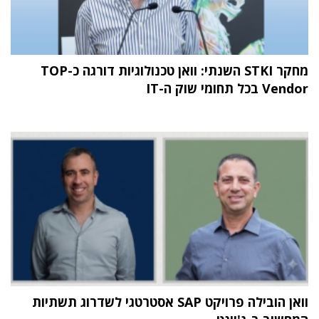
מחקר STKI השנתי: וואן טכנולוגיות דורגה כ-TOP
Vendor בכל תחומי שוק ה-IT
וואן הובילה פרויקט SAP אסטרטגי לשדרוג תשתיות