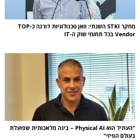
מחקר STKI השנתי: וואן טכנולוגיות דורגה כ-TOP
Vendor בכל תחומי שוק ה-IT
"העתיד הוא Physical AI – בינה מלאכותית שפועלת
בעולם הפיזי"