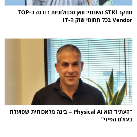
מחקר STKI השנתי: וואן טכנולוגיות דורגה כ-TOP
Vendor בכל תחומי שוק ה-IT
"העתיד הוא Physical AI – בינה מלאכותית שפועלת
בעולם הפיזי"