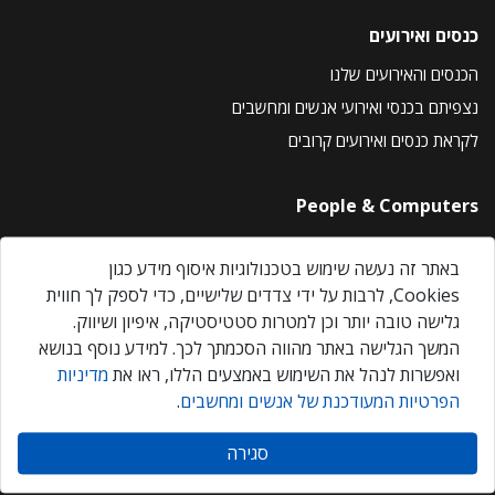
כנסים ואירועים
הכנסים והאירועים שלנו
נצפיתם בכנסי ואירועי אנשים ומחשבים
לקראת כנסים ואירועים קרובים
People & Computers
About Us
באתר זה נעשה שימוש בטכנולוגיות איסוף מידע כגון
Privacy Policy
Cookies, לרבות על ידי צדדים שלישיים, כדי לספק לך חווית
Contact Us
גלישה טובה יותר וכן למטרות סטטיסטיקה, איפיון ושיווק.
Our Events
המשך הגלישה באתר מהווה הסכמתך לכך. למידע נוסף בנושא
ואפשרות לנהל את השימוש באמצעים הללו, ראו את
מדיניות
הפרטיות המעודכנת של אנשים ומחשבים
.
אנשים ומחשבים © 2026 – כל הזכויות שמורות
סגירה
Created by