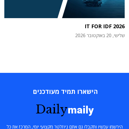
IT FOR IDF 2026
שלישי, 20 באוקטובר 2026
הישארו תמיד מעודכנים
Daily
maily
הירשמו עכשיו ותקבלו גם אתם ניוזלטר מקצועי יומי, המרכז את כל