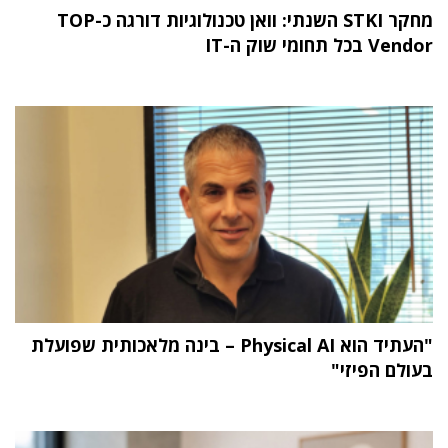
מחקר STKI השנתי: וואן טכנולוגיות דורגה כ-TOP
Vendor בכל תחומי שוק ה-IT
"העתיד הוא Physical AI – בינה מלאכותית שפועלת
בעולם הפיזי"