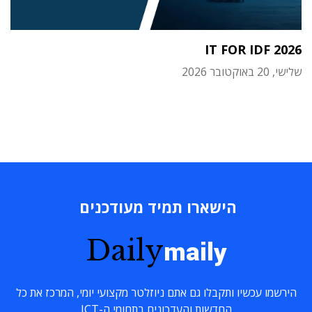
IT FOR IDF 2026
שלישי, 20 באוקטובר 2026
הישארו תמיד מעודכנים
Daily
maily
הירשמו עכשיו ותקבלו גם אתם ניוזלטר מקצועי יומי, המרכז את כל
החדשות והעדכונים בתחומי ה-ICT