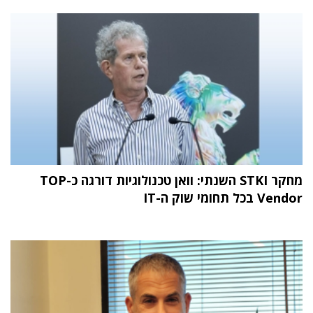
מחקר STKI השנתי: וואן טכנולוגיות דורגה כ-TOP
Vendor בכל תחומי שוק ה-IT