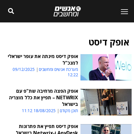
אופק דיסט
אופק דיסט מינתה את עופר ישראלי
למנכ"ל
מערכת אנשים ומחשבים
09/12/2025
12:22
אופק הפצה מרחיבה שת"פ עם
NETWRIX – תפיץ את כלל מוצריה
בישראל
תוכן מקודם
18/08/2025 11:12
אופק דיסט תפיץ את פתרונות
AnyDesk ו-Netwrix בישראל