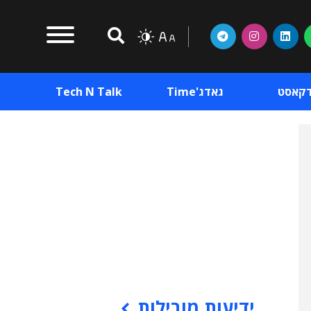
דקאסט
גאדג'Time
Tech N Talk
וכן פרסומי
תוכן פרסומי
וכן פרסומי
ידיעות מובילות