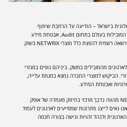
וגית בישראל – הודיעה על הרחבת שיתוף
, אחת מחברות התוכנה המובילות בעולם בתחום Audit, אבטחת מידע
וניהול זהויות. במסגרת ההסכם החדש, אופק קיבלה הרשאה רשמית להפצת כלל מוצרי NETWRIX בשוק
 לארגונים מהמובילים במשק, ביניהם גופים במגזרי
ורי. הביקוש למוצרי החברה נמצא במגמת עלייה,
רטיות ואבטחת המידע.
, מנכ"ל אופק: "ההסכם עם NETWRIX מהווה נדבך מרכזי בחיזוק מעמדה של אופק
ו גאים לייצג פתרונות שמסייעים לארגונים לעמוד
רגונית ולנהל זהויות וגישה בצורה חכמה