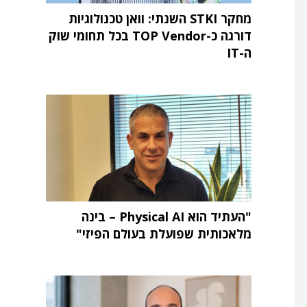
מחקר STKI השנתי: וואן טכנולוגיות
דורגה כ-TOP Vendor בכל תחומי שוק
ה-IT
"העתיד הוא Physical AI – בינה
מלאכותית שפועלת בעולם הפיזי"