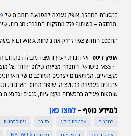
במסגרת המהלך, אופק נערכה להטמעה רוחבית של
פתר
ותחזוקה – בשיתוף כלל מחלקות החברה: מכירות, שירו
ההסכם החדש צפוי לחזק את נוכחות NETWRIX בשוק המקומי.
אופק דיסט
ו-MSSP בישראל. החברה מציעה שילוב ייחודי של 
מקצועיים, המותאמים לצרכים המורכבים של הארגונים 
ארגונים בעמידה ברגולציה, שיפור החוסן הארגוני, תגו
שותפות פעילה בהכשרות מקצועיות, כנסים וסדנאות ב
למידע נוסף –
לחצו כאן
רגולציה
אבטחת מידע
סייבר
ניהול זהויות
אופק דיסט
נטוויריקס
פתרונות NETWRIX