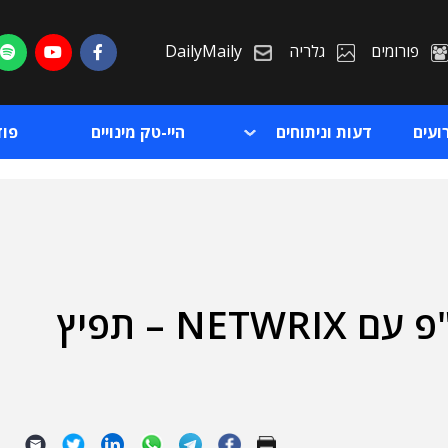
פורומים
גלריה
DailyMaily
ועים
דעות וניתוחים
היי-טק מינויים
פו
אופק הפצה מרחיבה שת"פ עם NETWRIX – תפיץ
ת
ת