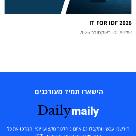
IT FOR IDF 2026
שלישי, 20 באוקטובר 2026
הישארו תמיד מעודכנים
Daily
maily
הירשמו עכשיו ותקבלו גם אתם ניוזלטר מקצועי יומי, המרכז את כל