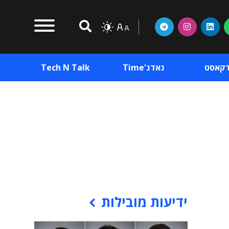
דקאסט
גאדג'Time
Tech N Talk
וכן פרסומי
תוכן פרסומי
וכן פרסומי
ידיעות מובילות