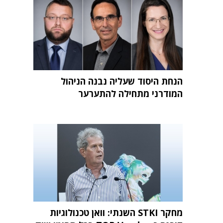
הנחת היסוד שעליה נבנה הניהול
המודרני מתחילה להתערער
מחקר STKI השנתי: וואן טכנולוגיות