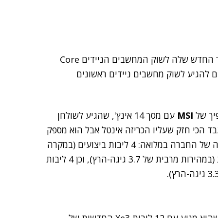
השיקה בפועל את מעבדי הדור החדש שלה לשוק המחשבים הניידים Core
ים Panther Lake, כבר מתחילים להגיע לשוק מחשבים ניידים ראשונים
MSI
עם מסך 14 אינץ', שהגיע לשולחן
Core Ultra X7 35. זה לא המעבד הכי חזק שעליו הכריזה אינטל אבל הוא מספק
את האפשרות לבחון לראשונה את הארכיטקטורה החדשה של החברה במלואה: 4 ליבות ביצועים (במקרה
הזה במהירות מרבית של 4.8 גיגה-הרץ), 8 ליבות יעילות (במהירות מרבית של 3.7 גיגה-הרץ), וכן 4 ליבות