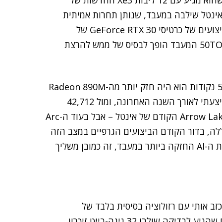
ואולי יותר משמעותי הוא, שהאות X של המעבד מספרת שהוא מגיע עם 12 ליבות Xe3 החדשות של
ק אי פעם שאינטל שילבה במעבד, שנותן תחרות אמיתית
 של כרטיסי GeForce RTX 30 של
ואולי אף יותר מכך – ויחד עם NPU שמציע 50TOPS המעבד הופך לבסיס של ממש להרצת
איך זה בא לידי ביטוי במספרים? עם ציון מרבי של 56,391 נקודות הוא היה חזק יותר מה-Radeon 890M
שהגיע ל-41,021 נקודות במבחני ה-Geekbench 6 שביצעתי לאורך השנה האחרונה, ומול 42,712
נקודות של Arc 140T – השבב הגרפי המוביל בדור ה-Arrow Lake הקודם של אינטל – אבל בעוד ה-Arc
וללה, בדור הקודם הביצועים הגרפיים במצב הזה
ירדו בעשרות אחוזים. מכיוון שהשבב הגרפי הוא גם יחידת ה-AI החזקה ביותר במעבד, זה כמובן משליך
זה מבוסס על פאנל OLED שקצת אכזב אותי עם רזולוציה בסיסית בלבד של
1920×1200 פיקסלים ועם קצב רענון בסיסי בלבד. בדגם שהגיע לבדיקה שולבו 32 גיגה-בייט זיכרון