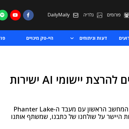
פורומים
גלריה
DailyMaily
ועים
דעות וניתוחים
היי-טק מינויים
פו
סקירה: הנייד שממש מתאים להרצת יישומי AI ישירות
ת
ת
Prestige 14 Flip AI+ D3MTG של MSI הוא המחשב הראשון עם מעבד ה-Phanter Lake
 היישר על שולחנו של כתבנו, שמשתף אותנו