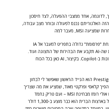
המילה +AI בשם המחשב. כך, לדוגמה, אחד ממצבי ההפעלה, לצד חיסכון
 וביצועים מרביים, הוא AI Engine. במצב הזה האלגוריתם נכנס לפעולה ובוחר מצב עבודה,
שמגיע כחלק מ-Windows 11 מסתתרות ב-Center S תחת "פרסומת" גדולה בתפריט למעבר אל IA
Zone ושם אפשר למצוא תמיכה בביטול רעשים, אפשרות שה-AI תקבע את הבהירות של התצוגה ועוד.
אפשר אפילו לבחור שהעט האלקטרוני ישמש לפעולות שונות ב-Copilot. בקיצור, AI כאן בכל הכוח
בשורה התחתונה, מעבר לכך ש-Prestige 14 Flip AI+ D3MTG הוא הנייד הראשון שאפשר לי לבחון
Core Ultra Se, מדובר בנייד הפיך קלאסי ופרקטי מאוד, שמציע את מה שצריך
במסגרת עיצובית די סטנדרטית ולא יוקרתית, כמו שהשם אולי רומז מבחינת MSI – ועם טריק נחמד
בהיבט של העט האלקטרוני. הוא עוד לא הגיע לארץ, אבל בארצות הברית הוא כבר מוצע ב-1,300 דולר
ין, במיוחד בתקופה שבה המחירים מושכים חזק