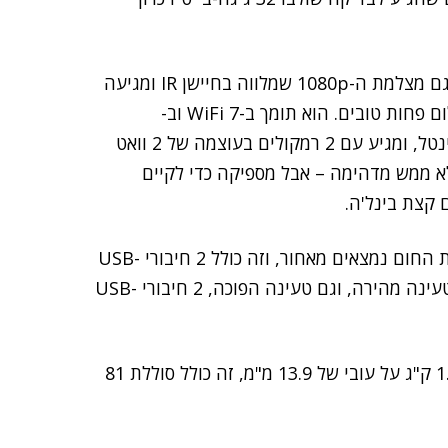
המקלדת מכילה חיישן טביעות אצבע שעובד היטב, כמו גם מצלמת ה-1080p שמלווה בחיישן IR ומגיעה
עם תריס פרטיות בסיסי ידני, ועבדה היטב גם בתנאי צילום פחות טובים. הוא תומך ב-WiFi 7 וב-
Bluetooth 6.0, שהם רכיבים שמשובצים במעבד של אינטל, ומגיע עם 2 רמקולים בעוצמה של 2 וואט
 לא ממש מדהימה – אבל מספיקה כדי לקיים
למחשב יש מספיק יציאות משני הצדדים, כשחריצי פליטת החום נמצאים מאחור, וזה כולל 2 חיבורי USB-
C שתומכים ב-Thunderbolt 4.0 וגם ב-PD 3.0 לצורך טעינה מהירה, וגם טעינה הפוכה, 2 חיבורי USB-
העיצוב מאוד סטנדרטי, והמשקל גם אינו קל מדי עם 1.37 ק"ג על עובי של 13.9 מ"מ, זה כולל סוללת 81