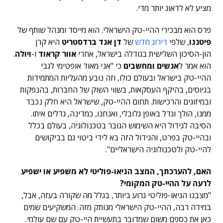
מציע לא לדאוג יותר מדי.
פרס הוא מבכירי ההיי-טק הישראלי. הוא מייסד ומנהל שותף של
פיטנגו
, שלפי
דירוג חדש
של
דן אנד ברדסטריט
היא קרן
הון-הסיכון השלישית בגודלה בישראל, אחרי
אוור קראוד
ו-
ויולה
.
הוא אמר ל
אנשים ומחשבים
כי "אני מאוד אופטימי לגבי
ההיי-טק בישראל ובעולם כולו, וזה נובע מהעליות המתמידות
בגיוסים, בהיקף העסקאות, בשווי השוק של החברות, בהנפקות
ובמיזוגים והרכישות. תחום ההיי-טק, שישראל היא חלק נכבד
ממנו, הולך וגדל באופן גלובלי, ואנחנו, כמדינה, גדלים איתו.
הסיבה לגידול היא השימוש הגובר בטכנולוגיה, בעולם בכלל
ובהיי-טק בפרט, והגידול הזה בא לידי ביטוי גם בביקושים
להיי-טק ולטכנולוגיה הישראליים".
האם, להערכתך, המצב הגיאו-פוליטי לא משפיע או ישפיע
לרעה על ההיי-טק המקומי?
"מצבנו הגיאו-פוליטי גרוע ביותר, בגלל מה שקורה בעזה, אבל,
במידה רבה, ההיי-טק הישראלי מנותק מזה. המשקיעים שמים
כאן את כספם משום שמדובר בתעשיית היי-טק עם שם עולמי.