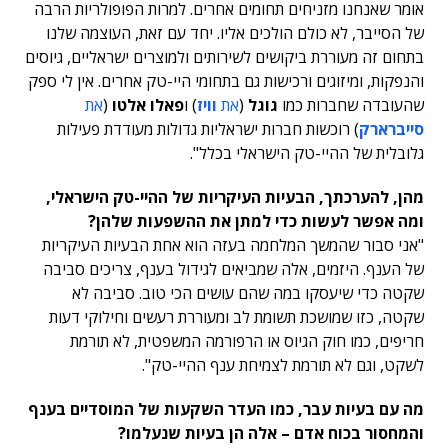
אומר שאנחנו מזניחים תחומים אחרים. למרות הפופולריות הרבה
של הסייבר, לא כולם הולכים אליו. יחד עם זאת, העוצמה שלנו
בתחום זה מעוררת ביקושים לשירותים ולמוצרים ישראליים, גיוסים
והנפקות, ומיזוגים ורכישות גם בתחומי היי-טק אחרים. אין לי ספק
שהעובדה שחברות כמו
גוגל
(
את
וויז
) ו
פאלו אלטו
(
את
סייברארק
) רוכשות חברות ישראליות גדולות מעודדת פעילות
גלובלית של ההיי-טק הישראלי בכלל".
מהן, להערכתך, הבעיות העיקריות של ההיי-טק הישראלי,
ומה אפשר לעשות כדי למתן את ההשפעות שלהן?
"אני סבור שהמשך המלחמה בעזה הוא אחת הבעיות העיקריות
של הענף. היזמים, אלה שמביאים לגידול בענף, צריכים סביבה
שקטה כדי שיעסקו במה שהם עושים הכי טוב. סביבה לא
שקטה, כזו שמושכת תשומת לב ומעוררת רעשים וחילוקי דעות
חריפים, כמו חוק הגיוס או הרפורמה המשפטית, לא תורמת
לשקט, וגם לא תורמת לצמיחת ענף ההיי-טק".
מה עם בעיות עבר, כמו העדר השקעות של המוסדיים בענף
והמחסור בכוח אדם – אלה הן בעיות שנעלמו?