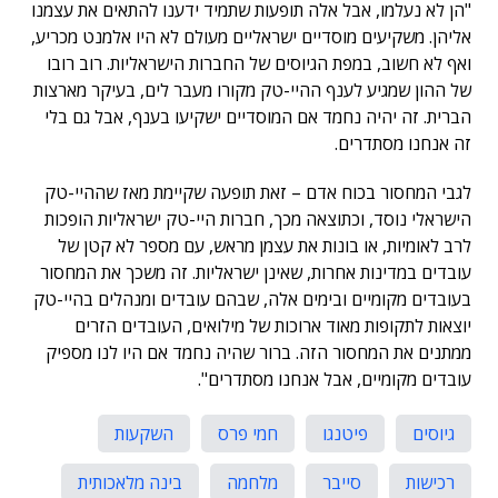
"הן לא נעלמו, אבל אלה תופעות שתמיד ידענו להתאים את עצמנו
אליהן. משקיעים מוסדיים ישראליים מעולם לא היו אלמנט מכריע,
ואף לא חשוב, במפת הגיוסים של החברות הישראליות. רוב רובו
של ההון שמגיע לענף ההיי-טק מקורו מעבר לים, בעיקר מארצות
הברית. זה יהיה נחמד אם המוסדיים ישקיעו בענף, אבל גם בלי
זה אנחנו מסתדרים.
לגבי המחסור בכוח אדם – זאת תופעה שקיימת מאז שההיי-טק
הישראלי נוסד, וכתוצאה מכך, חברות היי-טק ישראליות הופכות
לרב לאומיות, או בונות את עצמן מראש, עם מספר לא קטן של
עובדים במדינות אחרות, שאינן ישראליות. זה משכך את המחסור
בעובדים מקומיים ובימים אלה, שבהם עובדים ומנהלים בהיי-טק
יוצאות לתקופות מאוד ארוכות של מילואים, העובדים הזרים
ממתנים את המחסור הזה. ברור שהיה נחמד אם היו לנו מספיק
עובדים מקומיים, אבל אנחנו מסתדרים".
גיוסים
פיטנגו
חמי פרס
השקעות
רכישות
סייבר
מלחמה
בינה מלאכותית