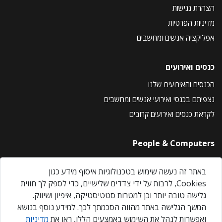
הצהרת נגישות
מדיניות הפרטיות
אפליקציה אנשים ומחשבים
כנסים ואירועים
הכנסים והאירועים שלנו
נצפיתם בכנסי ואירועי אנשים ומחשבים
לקראת כנסים ואירועים קרובים
People & Computers
About Us
באתר זה נעשה שימוש בטכנולוגיות איסוף מידע כגון
Privacy Policy
Cookies, לרבות על ידי צדדים שלישיים, כדי לספק לך חווית
Contact Us
גלישה טובה יותר וכן למטרות סטטיסטיקה, איפיון ושיווק.
Our Events
המשך הגלישה באתר מהווה הסכמתך לכך. למידע נוסף בנושא
ואפשרות לנהל את השימוש באמצעים הללו, ראו את
מדיניות