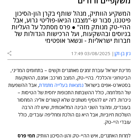
משקפיים ורודים
המשקיע הוותיק, מנהל שותף בקרן הון-הסיכון
פיטנגו, סבור ש-"מצבנו הגיאו-פוליטי גרוע, אבל
ההיי-טק מנותק מזה" ● פרס מסתכל על העליות
בגיוסים ובהשקעות, ועל הרכישות הגדולות של
חברות ישראליות - ונשאר אופטימי
ג'ון בן-זקן
03/08/2025 17:49
מדינת ישראל עוברת זמנים מאתגרים וקשים – בתחומים המדיני,
הביטחוני והכלכלי. בהיי-טק, המצב מורכב: אמנם, ההשקעות
בסטארט-אפים בישראל
נמצאות בעלייה מתמדת
, אבל ההשפעות
של המלחמה, כולל ההשבתות התכופות יחסית של הטיסות –
ניכרות. לזה יש להוסיף משתנים שלא קשורים אליה: המחסור
בעובדים, ומהצד השני הבינה המלאכותית, שיש לה הרבה
השלכות חיוביות, אבל היא גם הולכת ומחליפה עובדים, כולל
עובדי היי-טק.
למרות האתגרים, איש ההיי-טק והון-הסיכון הוותיק
חמי פרס