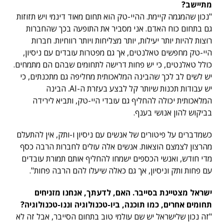
מתיישב?
"נכון שהמגמה קיימת. ההיי-טק הוא תחום מאוד דינמי ויש תזוזות
גם בתחום כוח האדם. אני מסביר את התופעה בכך שהחברות
רוצות להיות יותר יעילות, יותר מצליחות ויותר רווחיות. חברות
היי-טק מחפשים טאלנטים, אך גם מפטרות עובדים עם ניסיון,
כולל טאלנטים, כי יש פחות דרישה לתחומים שבהם הם מתמחים.
יש לשים לב לכך שהבינה המלאכותית מחליפה גם מתכנתים, כי
יש עבודות תכנות שיותר קל לבצע בעזרת ה-AI. הבינה
המלאכותית יכולה להחליף גם עובדי היי-טק, ותביא לירידה
בביקוש להון אנושי בענף.
כשמדברים על פיטורים של אנשים עם ניסיון ו-ותק, אין להתעלם
מהרצון לצמצם הוצאות. אנשים אלה עולים לחברות הרבה כסף
מדי חודש, ואנשי הכספים ישמחו להחליף אותם תמורת עובדים
עם פחות ותק וניסיון, אך גם כאלה שיעלו להם הרבה פחות".
ישראל מצטיינת בסייבר. האם, לדעתך, אנחנו מזניחים
תחומים אחרים, כמו תוכנה, ביו-טכנולוגיה וננו-טכנולוגיה?
"זה נכון שלישראל יש שם עולמי טוב בתחום הסייבר, אבל זה לא