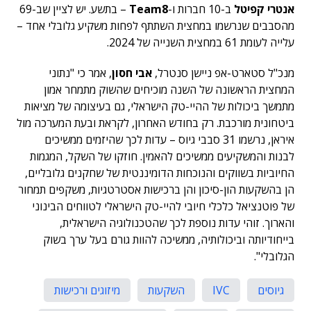
אנטרי קפיטל
ב-10 חברות ו-
Team8
– בתשע. יש לציין שב-69
מהסבבים שנרשמו במחצית השתתף לפחות משקיע גלובלי אחד –
עלייה לעומת 61 במחצית השנייה של 2024.
מנכ"ל סטארט-אפ ניישן סנטרל,
אבי חסון
, אמר כי "נתוני
המחצית הראשונה של השנה מוכיחים שהשוק מתמחר אמון
מתמשך ביכולות של ההיי-טק הישראלי, גם בעיצומה של מציאות
ביטחונית מורכבת. רק בחודש האחרון, לקראת ובעת המערכה מול
איראן, נרשמו 31 סבבי גיוס – עדות לכך שהיזמים ממשיכים
לבנות והמשקיעים ממשיכים להאמין. חוזקו של השקל, המגמות
החיוביות בשווקים והנוכחות הדומיננטית של שחקנים גלובליים,
הן בהשקעות הון-סיכון והן ברכישות אסטרטגיות, משקפים תמחור
של פוטנציאל כלכלי חיובי להיי-טק הישראלי לטווחים הבינוני
והארוך. זוהי עדות נוספת לכך שהטכנולוגיה הישראלית,
בייחודיותה וביכולותיה, ממשיכה להוות גורם בעל ערך בשוק
הגלובלי".
גיוסים
IVC
השקעות
מיזוגים ורכישות