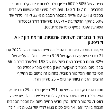
צמיחה של 50% ל-607 מיליון דולר, למרות ירידה קלה במספר
הסבבים – מ-157 ל-150. זאת, לצד סימני התאוששות מעודדים
בסבבי B ו-C, עם עלייה במספר הסבבים מ-33 ל-41 וגידול של
60% בהיקף ההשקעות – ל-1.68 מיליארד דולר (בנטרול
השקעת הענק בסייף סופראינטליג'נס).
מיקוד בחברות תשתיות ארגוניות, וזרימת הון ל-AI
ולדיפטק
סקטור התוכנה הארגונית הוביל במחצית הראשונה של 2025 עם
71 סבבי השקעה בהיקף של 3.19 מיליארד דולר – עלייה של
32%. תחום הסייבר רשם השקעות של 1.98 מיליארד דולר ב-56
סבבי גיוס. בנטרול השקעת הענק בסייף סופראינטליג'נס,
הסייבר הוא הסקטור המוביל. בתחום זה נרשם גם ההיקף
החציוני הגבוה ביותר פר גיוס – 25 מיליון דולר.
תחום הפינטק דורג שלישי עם 751 מיליון דולר ב-29 סבבים, אך
הוא כולל גם את הגיוס הבולט, של חצי מיליארד דולר, שביצעה
ראפיד
. סקטור ההלת'-טק ומדעי החיים רשם את מספר הסבבים
הגבוה ביותר (69), אך גייס סכום צנוע למדי של 623 מיליון דולר.