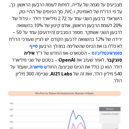
מצביעים על מגמה של עלייה, לפחות לעומת הרבעון הראשון. כך,
על פי הדו"ח של לאומיטק ו-IVC, סך הגיוסים של ההיי-טק
הישראלי ברבעון השני עמד על 2.72 מיליארד דולר – גידול של
20% לעומת הרבעון הראשון, אולם קיטון של 10% בהשוואה
לרבעון השני אשתקד. מספר הסבבים (הידועים) עמד על 50 –
ירידה של 12% בהשוואה לרבעון הקודם. יש לציין שעורכי הדו"ח
לא כללו בו את הגיוס שהשלימה במהלך הרבעון
סייף
סופראינטליג'נס
– הסטארט-אפ החדש של ד"ר
איליה
סוצקבר
, לאחר שעזב את
OpenAI
– בסכום של שני מיליארד
דולר. הוא כן כולל את הגיוס שביצעה החודש
סייארה
, שעמד על
540 מיליון דולר, ואת זה של
AI21 Labs
, שגייסה 300 מיליון
דולר.