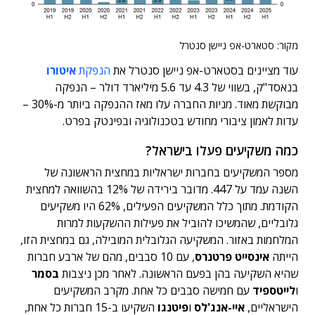
מקור: סטארט-אפ ניישן סנטרל
עוד מציינים בסטארט-אפ ניישן סנטרל את
הנפקת
איטורו
בנאסד"ק, בשווי של 4.3 עד 5.6 מיליארד דולר – הנפקה
מבוקשת מאוד. מניות החברה עלו מאז ההנפקה ביותר מ-30% –
עדות לאמון ציבורי מחודש בטכנולוגיה ובפינטק בפרט.
כמה משקיעים פעלו בישראל?
מספר המשקיעים בחברות ישראליות במחצית הראשונה של
השנה עמד על 447. מדובר בירידה של 12% בהשוואה למחצית
הקודמת. מתוך כלל המשקיעים הפעילים, 62% היו משקיעים
גלובליים, שהמשיכו להוביל את פעילות ההשקעות למרות
המלחמות באזור. המשקיעה הגלובלית המובילה, גם במחצית הזו,
הייתה
אינסייט פרטנרס
, עם 10 סבבים, מהם של ארבע חברות
שהיא השקיעה בהן בפעם הראשונה. לאחר מכן ניצבות
בסמר
ו
לייטספיד
עם חמישה סבבים כל אחת. מקרב המשקיעים
הישראליים,
איי-אנג'לס
ו
פיטנגו
השקיעו ב-15 חברות כל אחת,