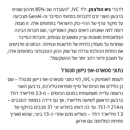
לדברי
גיא הולצמן
, יו"ר IVC, "העובדה שכ-85% מההון שגויס
ברבעון השני זרם לחברות בתחומי הסייבר וה-GenAI מצביעה
על מיקוד גורף של ההיי-טק הישראלי בתחומים אלה. זו מגמה
דומה למה שאנחנו רואים בשוק האמריקני, שם חברות הבינה
המלאכותית מושכות עניין ומשאבים עצומים, וחברות הסייבר
שומרות על מעמדן כחזית של חדשנות וצמיחה. הנתונים מדגישים
את התלות ההולכת וגדלה של שוק ההון הטכנולוגי בתחומים אלה,
על חשבון פיזור רחב יותר של ההשקעות".
נתוני סטארט-אפ ניישן סנטרל
לעומת לאומיטק ו-IVC, לפי נתוני סטארט-אפ ניישן סנטרל – שם
כן כוללים את הגיוס של סייף סופראינטליג'נס, ברבעון השני
נרשמה עלייה משמעותית בסכום הגיוסים – מ-3.3 מיליארד דולר
ברבעון הראשון לשישה מיליארד, אך גם ירידה במספר הסבבים –
מ-214 ל-151. עד כה דווחו בחודש יוני 31 סבבים בהיקף של
1.3 מיליארד דולר – כשליש מהם אחרי ה-13 ביוני, שהוא תאריך
פתיחת המלחמה עם איראן.