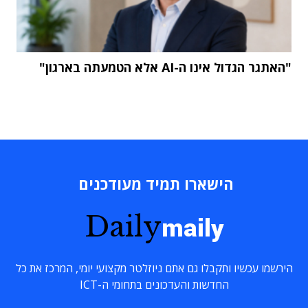
"האתגר הגדול אינו ה-AI אלא הטמעתה בארגון"
הישארו תמיד מעודכנים
Daily
maily
הירשמו עכשיו ותקבלו גם אתם ניוזלטר מקצועי יומי, המרכז את כל
החדשות והעדכונים בתחומי ה-ICT