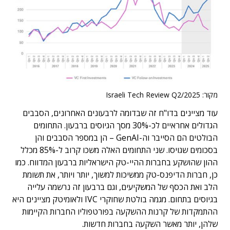
מקור: Israeli Tech Review Q2/2025
עוד מציינים בדו"ח זה שבדומה לרבעונים האחרונים, הסבבים
הגדולים אחראיים לכ-30% מסך הגיוסים ברבעון. התחומים
הבולטים הם הסייבר וה-GenAI – הן במספר הסבבים והן
בסכומים שגויסו. שני התחומים האלה משכו קרוב ל-85% מכלל
ההון שהושקע בחברות ההיי-טק הישראליות ברבעון המדווח. כמו
כן, חברות הדיפנס-טק ממשיכות למשוך, יותר ויותר, את תשומת
הלב ואת הכסף של המשקיעים, וגם ברבעון זה נרשמה עלייה
בגיוסים בתחום. מגמה בולטת שחוקרי IVC ולאומיטק מציינים היא
ההתמקדות של קרנות ההשקעה בפורטפוליו החברות הקיימות
שלהן, יותר מאשר השקעה בחברות חדשות.