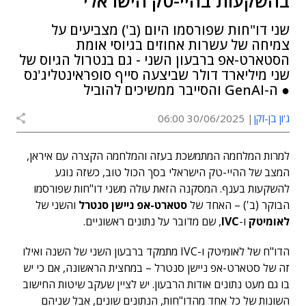
בהשקעות בהיי-טק הישראלי
שני דו"חות שפורסמו היום (ב') מצביעים על
צמיחה של עשרות אחוזים בגיוסי אומת
הסטארט-אפ ברבעון השני - גם בנטרול הגיוס של
שני מיליארד דולר שביצעה סייף סופראינטליג'נס
● ה-GenAI והסייבר ממשיכים להוביל
ג'ון בן-זקן
30/06/2025 06:00
למרות המלחמה המתמשכת בעזה והמלחמה הקצרה עם איראן,
המצב של ההיי-טק הישראלי בסך הכול טוב, כשזה נוגע
להשקעות בענף. המסקנה הזאת עולה משני דו"חות שפורסמו
הבוקר (ב') – האחד של
סטארט-אפ ניישן סנטרל
והשני של
לאומיטק
ו-
IVC
, שם מדובר על נתונים ראשוניים.
הדו"ח של לאומיטק ו-IVC מתמקד ברבעון השני של השנה ואילו
זה של סטארט-אפ ניישן סנטרל – במחצית הראשונה, אם כי יש
בו גם מעט נתונים אודות הרבעון. יש לציין שעקב שיטות החישוב
השונות של כל אחד מהדו"חות, הנתונים שונים, אבל שניהם