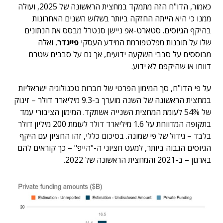
כאמור, הדו"ח הזה מתמקד במחצית הראשונה של 2025, ועולה
ממנו כי היא הייתה החזקה ביותר בשלוש השנים האחרונות
בהיקף הגיוסים. סטארט-אפ ניישן סנטרל מבסס את הנתונים
שלו על תובנות מפלטפורמת המידע העסקי
פיינדר
, ואלה
מבוססים על סבבי השקעה ידועים, אך גם על סבבים שטרם
דווחו או שהיקפם לא ידוע.
על פי הדו"ח, סך המימון הפרטי של חברות טכנולוגיה ישראליות
במחצית הראשונה של השנה מוערך ב-9.3 מיליארד דולר – זינוק
של 54% לעומת המחצית השנייה אשתקד. המימון הציבורי עמד
בתקופה המדווחת על 1.6 מיליארד דולר לעומת 200 מיליון דולר
בלבד – גידול של פי שמונה. בסיכום כללי, זהו החציון עם היקף
הגיוסים הגבוה ביותר, למעט חציוני ה-"הייפ" – כך קוראים להם
בארגון – ב-2021 והמחצית הראשונה של 2022.