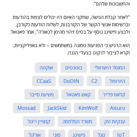
והחשבונות שלהם".
"לאחר קבלת הגישה, שחקני האיום היו יכולים לצפות בהודעות
וברשימות אנשי הקשר של הקורבנות, לשלוח הודעות כקורבן,
ולבצע פישינג נוסף על בסיס זיהוי מהימן לכאורה", אמר פאטאל.
הוא הדגיש כי הפגיעות טמונה במשתמשים – ולא באפליקציות,
וקרא לציבור לנקוט בצעדי הגנה.
המוסד הישראלי
בוטנטים
אוקטה
היורופול
C2
DoDIN
CCaaS
קלאודפלייר
קאש פאטאל
פשיעת סייבר
Mossad
JackSkid
KimWolf
Aisuru
ענקיות טק
משרד המלחמה
קמפיין ריגול
IoT
גוגל
פישינג
סוני
אורקל