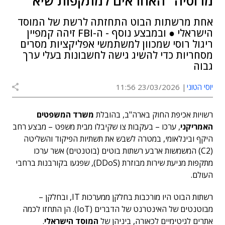
מרוסיה "האחראים למתקפות שיא"
אחת מרשתות הבוט התחזתה לרשת של המוסד
הישראלי ● ובמבצע נוסף - ה-FBI זיהה קמפיין
ריגול רוסי שמכוון למשתמשי אפליקציות מסרים
מסחריות כדי להשיג גישה לחשבונות בעלי ערך
גבוה
יוסי הטוני
23/03/2026 11:56
רשויות אכיפת החוק בארה"ב, בהובלת
משרד המשפטים
האמריקני
, ערכו – בעקבות צו שקיבלו מבית משפט – מבצע רחב
היקף ובינלאומי, במטרה לשבש את תשתיות הפיקוד והשליטה
(C2) המשמשות ארבע רשתות בוטים (בוטנטים) אשר ערכו
מתקפות מניעת שירות מבוזרת (DDoS), שפגעו בקורבנות ברחבי
העולם.
רשתות הבוט היו מורכבות בחלקן ממערכות IT, ובחלקן –
מבוטנטים של האינטרנט של הדברים (IoT). הן התחזו לכמה
אתרים לגיטימיים לכאורה, ביניהן של
המוסד הישראלי
.