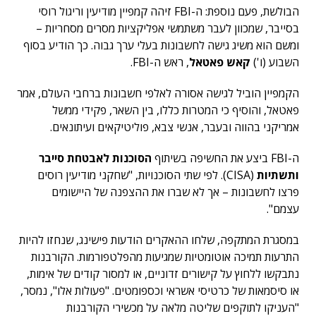
הבולשת, פעם נוספת: ה-FBI זיהה קמפיין מודיעין וריגול רוסי
בסייבר, שמכוון לעבר משתמשי אפליקציות מסרים מסחריות –
ומשם הוא משיג גישה לחשבונות בעלי ערך גבוה. כך הודיע בסוף
השבוע (ו')
קאש פאטאל
, ראש ה-FBI.
הקמפיין הוביל לגישה אסורה לאלפי חשבונות ברחבי העולם, אמר
פאטאל, והוסיף כי המטרות כללו, בין השאר, פקידי ממשל
אמריקני בהווה ובעבר, אנשי צבא, פוליטיקאים ועיתונאים.
ה-FBI ביצע את החשיפה בשיתוף
הסוכנות לאבטחת סייבר
ותשתיות
(CISA). לפי שתי הסוכנויות, "שחקני מודיעין רוסים
פרצו לחשבונות – אך לא שברו את ההצפנה של היישומים
עצמם".
במסגרת המתקפה, שלחו ההאקרים הודעות פישינג, שנחזו להיות
התרעות תמיכה אוטומטיות שמגיעות מהפלטפורמות. הקורבנות
נתבקשו ללחוץ על קישורים זדוניים, או למסור קודים של אימות,
או סיסמאות של כרטיסי אשראי וכספומטים. "פעולות אלו", נמסר,
"העניקו לתוקפים שליטה מלאה על מכשירי הקורבנות