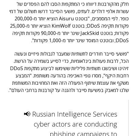
חלק מהקורבנות דיווחו כי המתקפות הסבו להם הפסדים של
עשרות אלפי דולרים. לעתים, פושעי הסייבר דרשו תשלום של דמי
כופר. לפי המסמכים, "בוטנט Aisuru הוציא יותר מ-200,000
פקודות תקיפה DDoS; בוטנט KimWolf הוציא יותר מ-25,000
פקודות; בוטנט JackSkid שיגר יותר מ-90,000 פקודות תקיפה
DDoS; ובוטנט המוסד שיגר יותר מ-1,000 פקודות".
"פושעי סייבר חודרים לתשתיות שמעבר לגבולות פיזיים ונעשה
הכל, לרבות פעולות בינלאומיות, כדי לסייע בשמירה על הרשת.
זיהינו ושיבשנו תשתיות פליליות ששימשו לביצוע מתקפות DDoS
רחבות היקף", מסרו גופי האכיפה בהודעה משותפת. "המבצע
משקף את עוצמת שיתוף הפעולה הזה ואת המחויבות המשותפת
שלנו למאבק בפשיעת סייבר ולהגנה על קורבנות ברחבי העולם".
📢 Russian Intelligence Services
cyber actors are conducting
phishing campaigns to