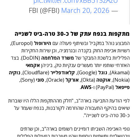
pic.twitter.com/xBB5T3zAzU
March 20, 2026
— FBI (@FBI)
מתקפות בנפח עתק של כ-30 טרה-ביט לשנייה
המבצע נוהל במקביל ובשיתוף פעולה עם
היורופול
(Europol),
רשויות אכיפת החוק בקנדה ובגרמניה, וכן שירות החקירות
הפליליות בלשכת המבקר של
משרד המלחמה
(DoDIN). בצד
האזרחי שותפו יותר מעשרים ענקיות טק, ביניהן
אקמאי
(Akamai),
גוגל
(Google),
קלאודפלייר
(Cloudflare),
נוקיה
(Nokia),
אוקטה
(Okta),
אורקל
(Oracle),
סוני
(Sony),
פייפאל
(PayPal) ו-
AWS
.
לפי הודעת התביעה בארה"ב, "חלק מההתקפות הללו היו שוברות
שיאים בהיקף התעבורה שהוזרמה לקורבנות, בנפח שעמד על
כ-30 טרה-ביט לשנייה".
גופי האכיפה השביתו דומיינים רשומים בארה"ב, וכן שרתים
וירטואליים ותשתיות נוספות שהיו מעורבות בפעילות הפלילית