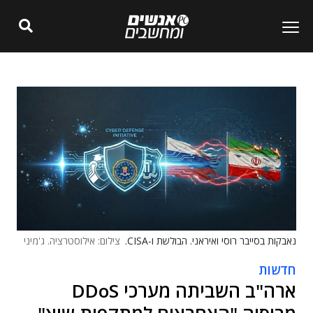
נאבקות בסייבר רוסי ואיראני. הבולשת ו-CISA.
צילום: אילוסטרציה. ג'מיני
חדשות
ארה"ב השביתה מערכי DDoS