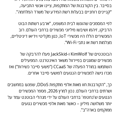
בסייבר. בין הקורבנות של המתקפות, ציינו אנשי התביעה,
"קניינים רוחניים בבעלות רשת המידע של משרד המלחמה".
לפי המסמכים שהוגשו לבית המשפט, "ארבע רשתות הבוט
הדביקו, זיהמו ושיבשו מיליוני מכשירים ברחבי העולם. רוב
המכשירים הללו היו מכשירי IoT, כגון מקליטי וידיאו דיגיטליים,
מצלמות רשת או נתבי Wi-Fi".
הבוטנטים של KimWolf ו-JackSkid פעלו להדבקה של
מכשירים שמוגנים בפיירוול משאר האינטרנט. המפעילים
השתמשו במודל הפעלה של CCaaS ("פשעי סייבר כשירות") ואז
מכרו גישה למכשירים הנגועים לפושעי סייבר אחרים.
כך, "הקורבנות חוו מאות אלפי מתקפות DDoS, שפגעו במחשבים
ושרתים ברחבי העולם. נכון למרץ 2026, מספר המכשירים
הנגועים ש'נחטפו' ברחבי העולם על ידי מנהלי הבוטנט עמד על
יותר משלושה מיליון – כאשר מאות אלפי מכשירים נגועים
ממוקמים בארה"ב".