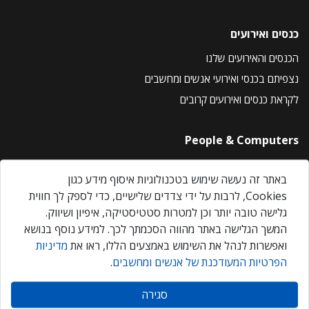
כנסים ואירועים
הכנסים והאירועים שלנו
נצפיתם בכנסי ואירועי אנשים ומחשבים
לקראת כנסים ואירועים קרובים
People & Computers
About Us
באתר זה נעשה שימוש בטכנולוגיות איסוף מידע כגון
Privacy Policy
Cookies, לרבות על ידי צדדים שלישיים, כדי לספק לך חווית
Contact Us
גלישה טובה יותר וכן למטרות סטטיסטיקה, איפיון ושיווק.
Our Events
המשך הגלישה באתר מהווה הסכמתך לכך. למידע נוסף בנושא
ואפשרות לנהל את השימוש באמצעים הללו, ראו את
מדיניות
הפרטיות המעודכנת של אנשים ומחשבים
.
אנשים ומחשבים © 2026 – כל הזכויות שמורות
סגירה
Created by