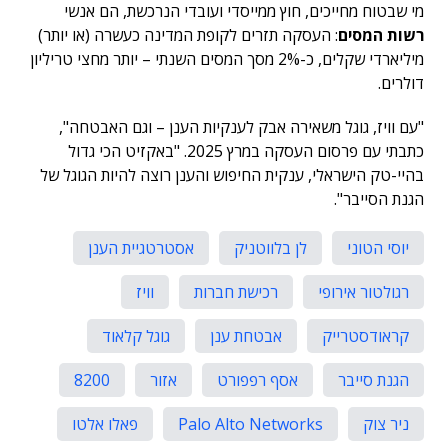
מי שבטוח מחייכים, חוץ ממייסדי ועובדי הנרכשת, הם אנשי
רשות המסים
: העסקה תזרים לקופת המדינה כעשרה (או יותר)
מיליארדי שקלים, כ-2% מסך המסים השנתי – יותר מחצי טריליון
דולרים.
"עם וויז, גוגל משאירה אבק לענקיות הענן – וגם האבטחה",
כתבתי עם פרסום העסקה במרץ 2025. "באקזיט הכי גדול
בהיי-טק הישראלי, ענקית החיפוש והענן רוצה להיות הגוגל של
הגנת הסייבר".
יוסי הטוני
לן בלווטניק
אסטרטגיית הענן
רגולטור אירופי
רכישת חברות
וויז
קראודסטרייק
אבטחת ענן
גוגל קלאוד
הגנת סייבר
אסף רפפורט
אזור
8200
ניר צוק
Palo Alto Networks
פאלו אלטו