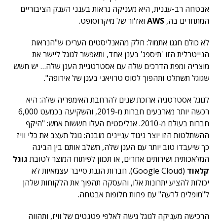
אבטחה רב-עננית, היא מעניקה נראות בענני הענק הציבוריים
המתחרים בה,
AWS
ואז'ור של מיקרוסופט.
לא כולם חגגו אתמול: חלק מהאנליסטים העריכו ש"הנראות
הנייטרלית הזו 'תיספג' בענן אחד, ותאפשר לגוגל ליישר את
מוצריה ומפת הדרכים שלה עם אסטרטגיית הענן שלה… יש חשש
שגוגל תשתלט ותהפוך לסוס טרויאני בענן של אירופה".
לגוגל אסטרטגיה ארוכת שנים להרחבת האימפריה שלה: היא
רכשה יותר מארבעים חברות מ-2019, והשקיעה בכמעט 6,000
חברות בעולם מ-2010. אנליסטים העלו חששות אמש: "היקף
ההשתלטות הזו יוצר ניגוד עניינים מובנה: גוגל תעצב את כלי וויז
כך שיעבדו טוב יותר עם הענן שלה, תשלב אותם בין הבינה
המלאכותית ושירותים אחרים, או תכוון לפיתוח המוצר לטובת
גוגל
קלאוד
(Google Cloud). חברות הגנת סייבר עצמאיות לא
יכולות להציע יתרונות אלו, והעסקה תהפוך את הלקוחות שלהן
ל"מופלים לרעה" עם פחות חלופות אבטחה.
הרכישה מעניקה לגוגל גישה לאלפי פטנטים של וויז, ותהווה