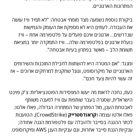
הפתרונות הארגוניים.
ביקורת נוספת נשמעה מצד מומחי אבטחה: "לא תמיד וויז עושה
את העבודה. לעתים היא לא מספקת את העומק והגמישות
שנדרשים… ארגונים אינם פועלים על פלטפורמה אחת – וויז
נועלת ארגונים בפלטפורמה שלה… וויז התמקדה יותר במציאת
תשומת הלב – מאשר בפתרון בעיות אבטחה".
ומנגד: "אם המטרה היא להשתוות לחבילת התוכנות והשירותים
הארגוניים של מיקרוסופט, וגוגל שחקנית למרחקים ארוכים – אז
זה עשוי להיות צעד חכם".
כעת, נחכה לראות מה יעשו המפסידות הפוטנציאליות: צ'ק פוינט
הישראלית, שסגרה בעבר שותפות עם וויז למענה משותף
לאבטחת הענן, מול הפתרון של המתחרה הגדולה, פאלו אלטו;
פאלו אלטו עצמה ו
קראודסטרייק
(CrowdStrike), הטוענות
לכתר ההגנה בסייבר ולהובלה עם פלטפורמת הגנה אחודה;
ענקיות הגנת סייבר אחרות, וגם ענקיות הענן AWS ומיקרוסופט.