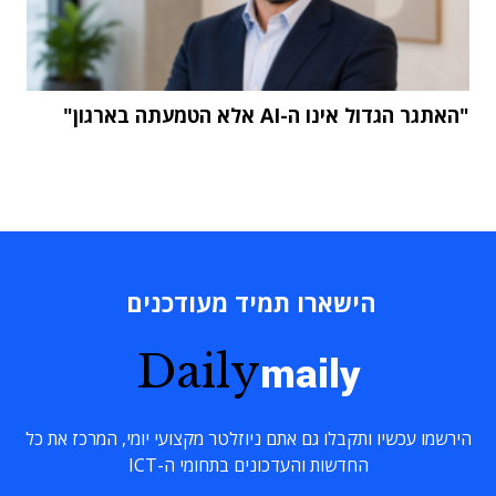
"האתגר הגדול אינו ה-AI אלא הטמעתה בארגון"
הישארו תמיד מעודכנים
Daily
maily
הירשמו עכשיו ותקבלו גם אתם ניוזלטר מקצועי יומי, המרכז את כל
החדשות והעדכונים בתחומי ה-ICT