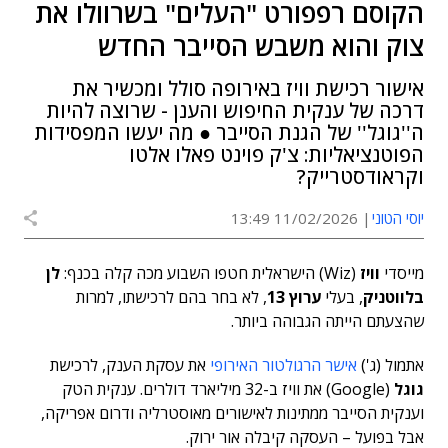
הקוסם רפפורט "העלים" בשרוולו את
צוק והוא משבש הסייבר החדש
אישור רכישת וויז באירופה סולל ומכשיר את
דרכה של ענקית החיפוש והענן - שרוצה להיות
ה''גוגל'' של הגנת הסייבר ● מה יעשו המפסידות
הפוטנציאליות: צ'ק פוינט פאלו אלטו
וקראודסטרייק?
יוסי הטוני
11/02/2026 13:49
מייסדי
וויז
(Wiz) הישראלית חטפו השבוע מכה קלה בכנף:
לן
בלווטניק
, בעלי
ערוץ 13
, לא בחר בהם לרכישתו, למרות
שהצעתם הייתה הגבוהה ביותר.
אתמול (ג')
אישר הרגולטור האירופי
את עסקת הענק, לרכישת
גוגל
(Google) את וויז ב-32 מיליארד דולרים. ענקית הטק
וענקית הסייבר ממתינות לאישורים מאוסטרליה ודרום אפריקה,
אבל בפועל – העסקה קיבלה אור ירוק.