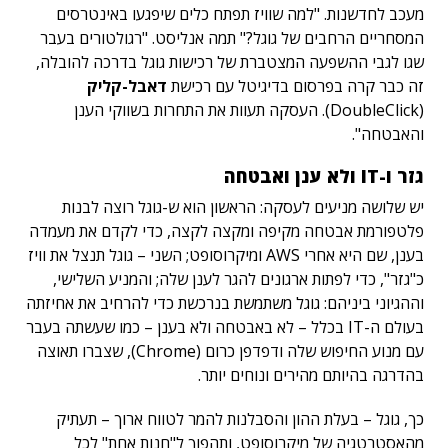
מעכב לחדשנות. "למה שוויז תפתח כלים שיפגעו באינטרסים
המסחריים הרחבים של גוגל?" תמה אנליסט. "רגולטורים בעבר
שגו לגבי ההשפעה המצטברת של רכישות גוגל בדרכה להובלה,
זה כבר קרה בפרסום בדיגיטל עם רכישת
דאבל-קליק
(DoubleClick). העסקה תעוות את התחרות בשווקי הענן
והאבטחה".
גזר ו-IT ולא ענן ואבטחה
יש שלושה מניעים לעסקה: הראשון הוא ש-גוגל רוצה לבנות
פלטפורמת אבטחה מקיפה ומקצה לקצה, כדי לקדם את מעמדה
בענן, שם היא אחרי AWS ומיקרוסופט; השני – גוגל תנצל את וויז
כ"גזר", כדי לפתות ארגונים להגר לענן שלה; והמניע השלישי,
וההגיוני ביניהם: גוגל משתמשת בנרכשת כדי להרחיב את אחיזתה
בעולם ה-IT בכלל – לא באבטחה ולא בענן – כמו שעשתה בעבר
עם מנוע החיפוש שלה ודפדפן כרום (Chrome), שצברו תאוצה
בהדרגה בהיותם מהירים ונוחים יותר.
כך, גוגל – בעלת ההון והסבלנות להמר לטווח ארוך – תעתיק
מהאסטרטגיה של מיקרוסופט, ותהפוך ל"חנות אחת" לכל