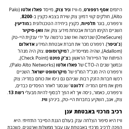
היזמים
אסף רפפורט
, מ-וויז ו
ניר צוק
, מייסד
פאלו אלטו
(Palo
Alto), חולקים קווי דמיון: צוק שירת בצבא כקצין ב-
8200
,
ורפפורט, בוגר
תלפיות
, כקצין ביחידה הטכנולוגית ב
מודיעין
.
השניים הקימו חברות אבטחת מידע: צוק את
וואן-סיקיור
(OneSecure) שנרכשה ואז שוב נרכשה על ידי ענקית היי-טק
(
ג'וניפר
). רפפורט מכר את חברת אבטחת המידע
אדאלום
(Adallom), שהיה ממייסדיה, ל
מיקרוסופט
. צוק היה מנהל
הפיתוח של הפיירוול הראשון ב
צ'ק פוינט
(Check Point),
ובמשך שנים ה-CTO של
פאלו אלטו
(Palo Alto Networks),
ורפפורט היה מנכ"ל המו"פ של
מיקרוסופט ישראל
. השניים
רכשו חברות הזנק רבות. שניהם גם ניסו את כוחם במדיה: צוק
מימן את מיזם המדיה '
רלוונט
' שנסגר לאחר הפסדים כבדים,
ורפפורט, כאמור, ניסה אך לא הפך לבסוף להיות מבעלי
רשת 13
.
צוק, אגב, השקיע בחברות היי-טק, ביניהן
וויז
.
רכיב מרכזי באבטחת ענן
וויז היא סיפור הצלחה ענק בעולם הגנת הסייבר התזזיתי. היא
הפכה לרכיב מרכזי באבטחת ענן עבור ממשלות וארגונים. כשכבת