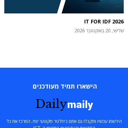
IT FOR IDF 2026
שלישי, 20 באוקטובר 2026
הישארו תמיד מעודכנים
Daily
maily
הירשמו עכשיו ותקבלו גם אתם ניוזלטר מקצועי יומי, המרכז את כל
החדשות והעדכונים בתחומי ה-ICT