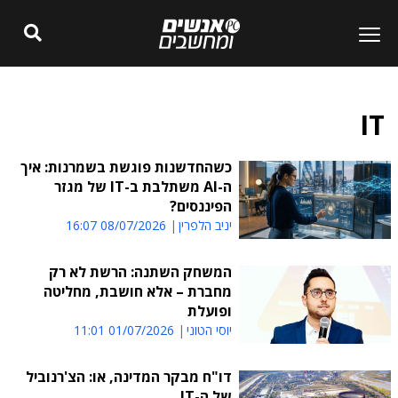
IT
כשהחדשנות פוגשת בשמרנות: איך
ה-AI משתלבת ב-IT של מגזר
הפיננסים?
יניב הלפרין
08/07/2026 16:07
המשחק השתנה: הרשת לא רק
מחברת – אלא חושבת, מחליטה
ופועלת
יוסי הטוני
01/07/2026 11:01
דו"ח מבקר המדינה, או: הצ'רנוביל
של ה-IT