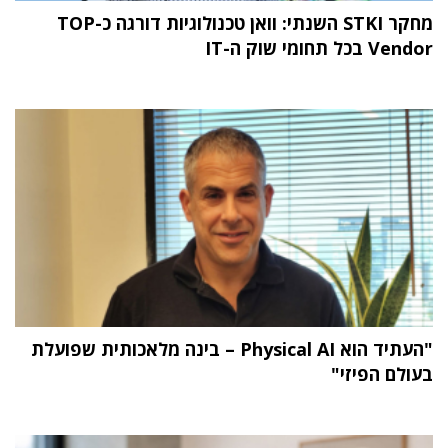
מחקר STKI השנתי: וואן טכנולוגיות דורגה כ-TOP
Vendor בכל תחומי שוק ה-IT
"העתיד הוא Physical AI – בינה מלאכותית שפועלת
בעולם הפיזי"