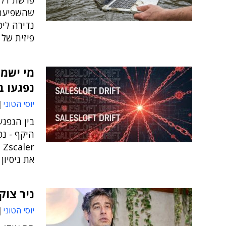
פרשת דלי
שהשפיעה 
נדירה ליכ
פיזית של 
מי ישמ
נפגעו ב
יוסי הטוני
היקף - נכ
r
את ניסיון
ניר צוק
יוסי הטוני