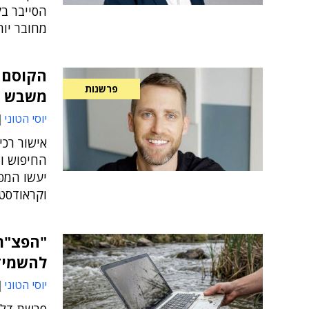
מחובר יות
הקוסם ר
פרשנות
משבש ה
יוסי הטוני
אישור רכי
החיפוש וה
יעשו המפס
וקראודסטר
"הפצ"רי
להשמיד
יוסי הטוני