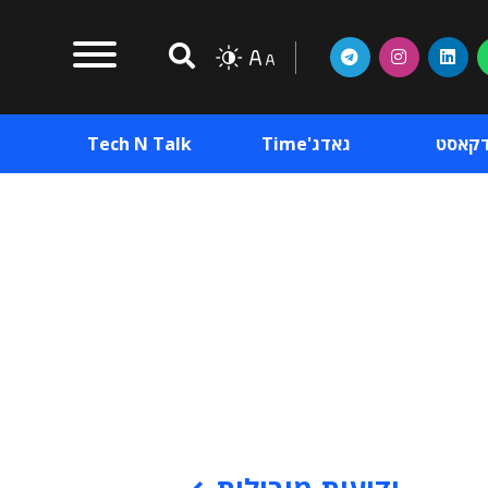
דקאסט
גאדג'Time
Tech N Talk
וכן פרסומי
תוכן פרסומי
וכן פרסומי