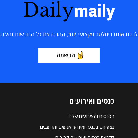
Daily
maily
 גם אתם ניוזלטר מקצועי יומי, המרכז את כל החדשות והעדכוני
הרשמה
כנסים ואירועים
הכנסים והאירועים שלנו
נצפיתם בכנסי ואירועי אנשים ומחשבים
לקראת כנסים ואירועים קרובים