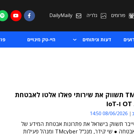
פורומים
גלריה
DailyMaily
ועים
דעות וניתוחים
היי-טק מינויים
פו
TMcyber תשווק את שירותי פאלו אלטו לאבטחת
I
ת
ב
08/06/2026 14:50
ת
יבר תשווק בישראל את פתרונות אבטחת המידע של
ענקית האבטחה ● שי קידר, מנכ"ל TMcyber ומנהל פעילות