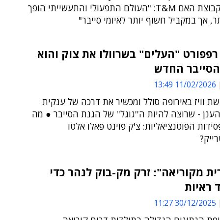
הסייבר בקבוצת האם T&M: "העולם התפעולי והתעשייתי הופך
ר, אך במקביל חשוף יותר לאיומי סייבר"
פפורט "העלים" בשרוולו את צוק והוא
סייבר החדש
11/02/2026 13:49
שת וויז באירופה סולל ומכשיר את דרכה של ענקית
ענן - שרוצה להיות ה''גוגל'' של הגנת הסייבר ● מה
ידות הפוטנציאליות: צ'ק פוינט פאלו אלטו
ייק?
ת מקוריאה": זרק מק-בוק לנהר כדי
 ראיות
30/12/2025 11:27