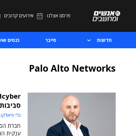
פרסם אצלנו
אירועים קרובים
חדשות
סייבר
כנסים ואיר
Palo Alto Networks
סביבות OT ו-oT
גלי פיאלקו
חברת הסי