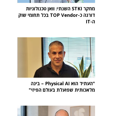
מחקר STKI השנתי: וואן טכנולוגיות
דורגה כ-TOP Vendor בכל תחומי שוק
ה-IT
"העתיד הוא Physical AI – בינה
מלאכותית שפועלת בעולם הפיזי"