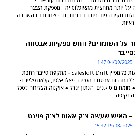
פת הנתונים הגדולה בתולדות דרום קוריאה -
על יותר ממחצית מהאוכלוסייה - מספקת הצצה
ולות חקירה פורנזית מודרניות, גם כשמדובר בהשמדה
ראיות
ור על השומרים? חמש ספקיות אבטחה
סייבר
04/09/2025 11:47
בין הנפגעות בקמפיין Salesloft Drift - מתקפת סייבר רחבת
ללו חברות אבטחת הסייבר פאלו אלטו, קלאודפלייר ו-
Zscale ● מומחים טוענים: הנתון יגדל ● אוקטה הצליחה לסכל
 התקיפה
 – האיש שעשה צ'ק אאוט לצ'ק פוינט
19/08/2025 15:32