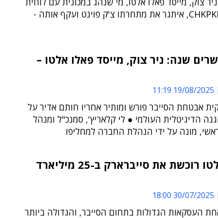
ניר צוק, מייסד פאלו אלטו, מי שנהג במכונית עם לוחית
הזיהוי CHKPKLR, איתגר את מתחרתו צ'ק פוינט ועקף אותה -
רים שנה: ניר צוק, מייסד פאלו אלטו –
19/08/2025 11:19
ית אבטחת הסייבר פורש ומותיר אחריו חותם אדיר על
ה הדיגיטלית העולמי ● לי קלאריץ', סמנכ"ל ומנהל
אשי, מונה על ידי הנהלת החברה למחליפו
פאלו אלטו רוכשת את סייברארק ב-25 מיליארד
30/07/2025 18:00
חת העסקאות הגדולות בתחום הסייבר, והגדולה ביותר