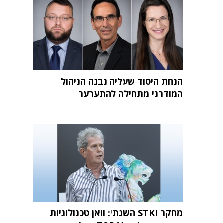
הנחת היסוד שעליה נבנה הניהול
המודרני מתחילה להתערער
מחקר STKI השנתי: וואן טכנולוגיות