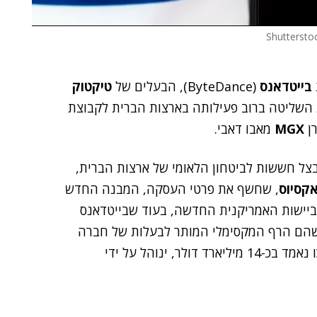
בייטדאנס
(
ByteDance),
הבעלים של
טיקטוק
ברת השליטה ברוב פעילותה בארצות הברית לקבוצת
ן
MGX
מאבו דאבי.
ל חששות לביטחון הלאומי של ארצות הברית,
קסיוס
, שחשף את פרטי העסקה, המבנה החדש
ביישות האמריקנית החדשה, בעוד שבייטדאנס
מפעילות ארה"ב – שהם הרף המקסימלי המותר לבעלות של חברה
סינית, על פי החקיקה האמריקנית. המיזם החדש, שערכו נאמד בכ-14 מיליארד דולר, ינוהל על ידי