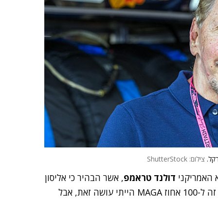
רקל.
צילום: ShutterStock
 האמריקני
דולנד טראמפ
, אשר הבהיר כי אליסון
הוא דמות מפתח במהלך וציין: "אם הייתי יכול להפוך את זה ל-100 אחוז MAGA הייתי עושה זאת, אבל