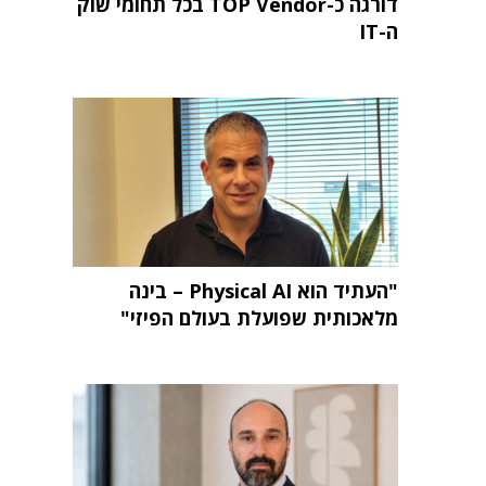
דורגה כ-TOP Vendor בכל תחומי שוק
ה-IT
"העתיד הוא Physical AI – בינה
מלאכותית שפועלת בעולם הפיזי"