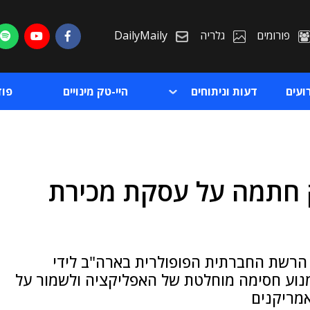
פורומים
גלריה
DailyMaily
ועים
דעות וניתוחים
היי-טק מינויים
פו
 חתמה על עסקת מכירת
ת
ת
הרשת החברתית הפופולרית בארה"ב לידי
מנוע חסימה מוחלטת של האפליקציה ולשמור על