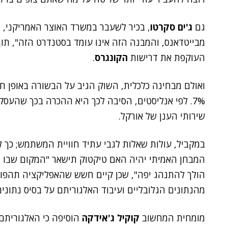
גם
ג'ים סקרטו
, בכיר לשעבר במשרד האוצר האמריקני, צ
מבייטדאנס, והמבנה הזה אינו עומד בסטנדרט הזה", תו
העוקפת את דרישות
הקונגרס
.
ואולם מבחינה כלכלית, השוק הגיב על הבשורה באופן חיו
7%. לפי אנליסטים, הסיבה לכך היא ההכרה בכך שהעס
שירותי הענן של אורקל.
במקביל, עולות שאלות לגבי עתיד חוויית המשתמש; כך
המבחן האמיתי יהיה האם טיקטוק תישאר "המקום שבו ה
הולך להתנהג יפה", שכן קיים חשש שהאפליקציה תהפוך
מהנתונים הגלובליים ועיבוד האלגוריתם על בסיס נתונים 
מומחית המחשוב
קוקיל ג'אידקה
הוסיפה כי האלגוריתם 