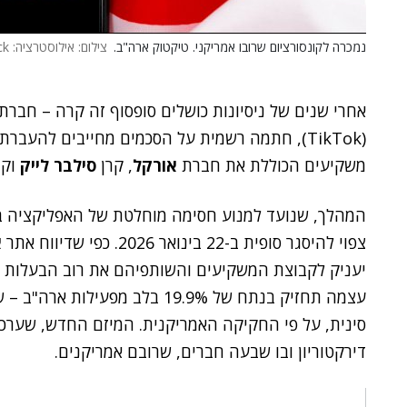
נמכרה לקונסורציום שרובו אמריקני. טיקטוק ארה"ב.
צילום: אילוסטרציה: Shutterstock
אחרי שנים של ניסיונות כושלים סופסוף זה קרה – חברת
(TikTok), חתמה רשמית על הסכמים מחייבים להע
משקיעים הכוללת את חברת
אורקל
, קרן
סילבר לייק
וקר
המהלך, שנועד למנוע חסימה מוחלטת של האפליקציה בצ
צפוי להיסגר סופית ב-22 בינואר 2026. כפי שדיווח אתר
א
יעניק לקבוצת המשקיעים והשותפיהם את רוב הבעלות 
עצמה תחזיק בנתח של 19.9% בלב 
דירקטוריון ובו שבעה חברים, שרובם אמריקנים.