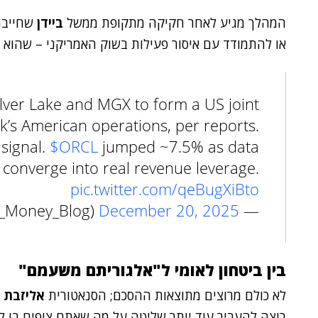
המהלך מגיע לאחר חקיקה מתקופת ממשל
ביידן
שחייבה 
או להתמודד עם איסור פעילות בשוק האמריקני – שהוא 
ilver Lake and MGX to form a US joint
k’s American operations, per reports.
 signal.
$ORCL
jumped ~7.5% as data
sk converge into real revenue leverage.
pic.twitter.com/qeBugXiBto
December 20, 2025
— Real Money Moves (@Real_Money_Blog)
בין ביטחון לאומי ל"אלגוריתם משעמם"
לא כולם מרוצים מתוצאות ההסכם; הסנאטורית
אליזבת ו
רוצה להעביר עוד יותר שליטה על מה שאתם צופים בו ליד