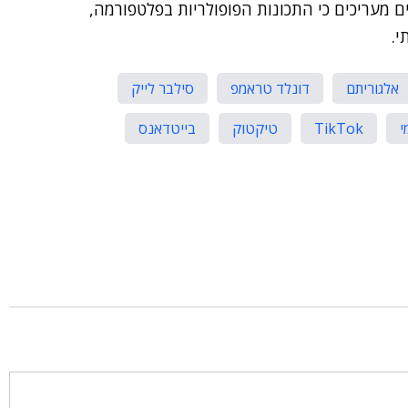
ים מעריכים כי התכונות הפופולריות בפלטפורמה,
י.
אלגוריתם
דונלד טראמפ
סילבר לייק
י
TikTok
טיקטוק
בייטדאנס