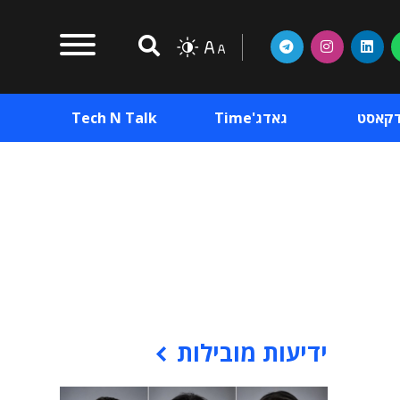
דקאסט
גאדג'Time
Tech N Talk
וכן פרסומי
תוכן פרסומי
וכן פרסומי
ידיעות מובילות