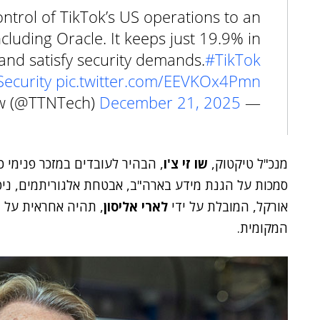
ontrol of TikTok’s US operations to an
cluding Oracle. It keeps just 19.9% in
 and satisfy security demands.
#TikTok
ecurity
pic.twitter.com/EEVKOx4Pmn
December 21, 2025
— TechTrendsNow (@TTNTech)
מנכ"ל טיקטוק,
שו זי צ'ו
, הבהיר לעובדים במזכר פנימי 
סמכות על הגנת מידע בארה"ב, אבטחת אלגוריתמים, ניטו
אורקל, המובלת על ידי
לארי אליסון
, תהיה אחראית על 
המקומית.