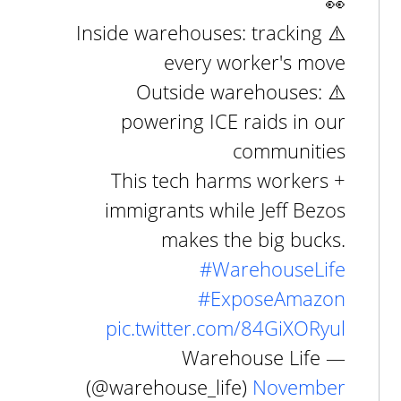
👀
⚠️ Inside warehouses: tracking
every worker's move
⚠️ Outside warehouses:
powering ICE raids in our
communities
This tech harms workers +
immigrants while Jeff Bezos
makes the big bucks.
#WarehouseLife
#ExposeAmazon
pic.twitter.com/84GiXORyul
— Warehouse Life
(@warehouse_life)
November