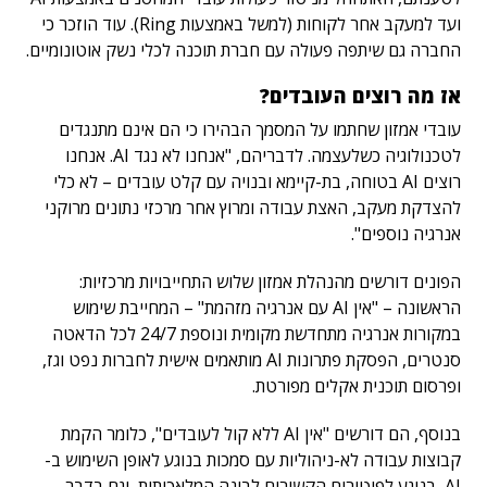
ועד למעקב אחר לקוחות (למשל באמצעות Ring). עוד הוזכר כי
החברה גם שיתפה פעולה עם חברת תוכנה לכלי נשק אוטונומיים.
אז מה רוצים העובדים?
עובדי אמזון שחתמו על המסמך הבהירו כי הם אינם מתנגדים
לטכנולוגיה כשלעצמה. לדבריהם, "אנחנו לא נגד AI. אנחנו
רוצים AI בטוחה, בת-קיימא ובנויה עם קלט עובדים – לא כלי
להצדקת מעקב, האצת עבודה ומרוץ אחר מרכזי נתונים מרוקני
אנרגיה נוספים".
הפונים דורשים מהנהלת אמזון שלוש התחייבויות מרכזיות:
הראשונה – "אין AI עם אנרגיה מזהמת" – המחייבת שימוש
במקורות אנרגיה מתחדשת מקומית ונוספת 24/7 לכל הדאטה
סנטרים, הפסקת פתרונות AI מותאמים אישית לחברות נפט וגז,
ופרסום תוכנית אקלים מפורטת.
בנוסף, הם דורשים "אין AI ללא קול לעובדים", כלומר הקמת
קבוצות עבודה לא-ניהוליות עם סמכות בנוגע לאופן השימוש ב-
AI, בנוגע לפיטורים הקשורים לבינה המלאכותית, וגם בדבר