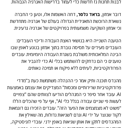
לבנות תחנות גז חדשות כדי לעמוד בדרישות האנרגיה הגבוהות.
דובר אמזון,
בראד גלסר,
דחה האשמות אלו, וטען כי החברה
נשארת הרוכשת התאגידית הגדולה בעולם של אנרגיה מתחדשת
וכי אמזון השקיעה משמעותית בפרויקטים של אנרגיה גרעינית.
הטענה השנייה היא בנושאי האצת העבודה ודיכוי העובדים:
העובדים מעידים על תסיסה גוברת בתוך אמזון בנוגע לאופן שבו
הבינה המלאכותית משולבת בשגרת העבודה היומיומית. עובדים
טוענים כי הם נדחקים להשתמש בכלי AI כדי להגביר את
הפרודוקטיביות, לעיתים ללא פיקוח או תמיכה נאותים.
מהנדס תוכנה ותיק אמר כי ההנהלה משתמשת כעת ב"מדדי
פרודוקטיביות שרירותיים ומכסות" המצדיקים את עצמם באמצעות
AI. עובד אחר סיפר כי המנהלים הודיעו לצוותים שהם "צפויים
לעשות פי שניים עבודה בגלל כלי AI", אף על פי שהכלים הללו
"פשוט לא מצמצמים את הפער הזה". עובדים הזכירו גם דוגמאות
לקוד שנוצר על ידי AI וגרם לשגיאות גדולות, מה שאילץ את
המהנדסים לתקן את אותן שגיאות באופן ידני. עובדי לוגיסטיקה,