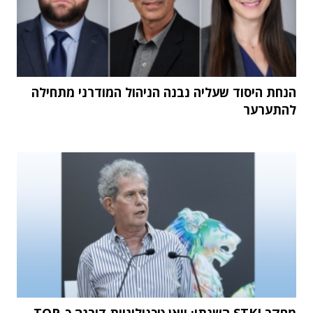
הנחת היסוד שעליה נבנה הניהול המודרני מתחילה
להתערער
מחקר STKI השנתי: וואן טכנולוגיות דורגה כ-TOP