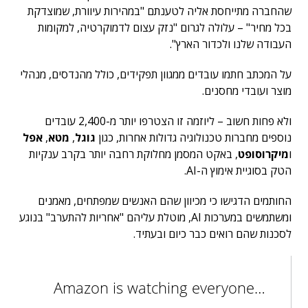
שהחברה מתייחסת אליה לטענתם
"במהירות עיוורת, שמוצדקת
בכל מחיר" – עלולה לגרום "נזק עצום לדמוקרטיה, למקומות
העבודה שלנו ולכדור הארץ".
על המכתב חתמו עובדים ממגוון תפקידים, כולל מהנדסים, מנהלי
מוצר ועובדי מחסנים.
ולא פחות חשוב – ליוזמה זו הצטרפו יותר מ-2,400 עובדים
נוספים מחברות טכנולוגיה גדולות אחרות, כגון
גוגל
,
מטא
,
אפל
ו
מיקרוסופט
, באקט המסמן מחלוקת רחבה יותר בקרב ענקיות
הטק בסוגיית אימוץ ה-AI.
החותמים הדגישו כי מכיוון שהם האנשים שמפתחים, מאמנים
ומשתמשים במערכות AI, מוטלת עליהם "אחריות להתערב" בנוגע
לסכנות שהם רואים כבר כיום ובעתיד.
Amazon is watching everyone…