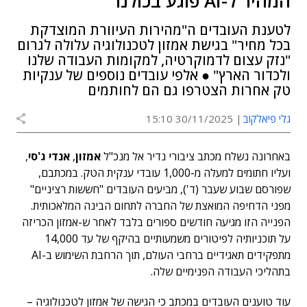
המהיר ל-AI פוגע בכולנו
לטענת העובדים ה"מהירות העיוורת המוצדקת
בכל מחיר" בגישת אמזון לטכנולוגיה עלולה לגרום
"נזק עצום לדמוקרטיה, למקומות העבודה שלנו
ולכדור הארץ" ● אלפי עובדים נוספים של ענקיות
טק אחרות הצטרפו גם הם לחותמים
גלי פיאלקוב
30/11/2025 15:10
באחרונה נשלח מכתב ציבורי נדיר אל מנכ"ל
אמזון
,
אנדי ג'סי
,
ועליו חתומים למעלה מ-1,000 עובדי ענקית הטק. במכתבם,
שפורסם שבוע שעבר (ד'), מביעים העובדים "חששות רציניים"
מפני הדחיפה המואצת של החברה לתחום הבינה המלאכותית.
הפנייה הזו מגיעה חודשים ספורים בלבד לאחר ש-אמזון הכריזה
על תוכניותיה לפיטורים משמעותיים בהיקף של עד 14,000
מתפקידים תאגידיים ברחבי העולם, תוך הרחבת השימוש ב-AI
בתהליכי העבודה הפנימיים שלה.
עוד טוענים העובדים במכתב כי הגישה של אמזון לטכנולוגיה –