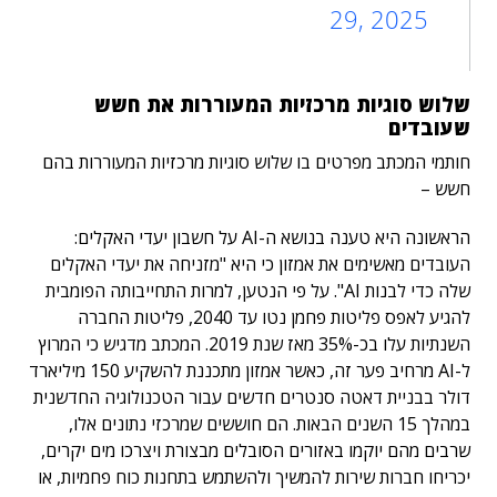
29, 2025
שלוש סוגיות מרכזיות המעוררות את חשש
שעובדים
חותמי המכתב מפרטים בו שלוש סוגיות מרכזיות המעוררות בהם
חשש –
הראשונה היא טענה בנושא ה-AI על חשבון יעדי האקלים:
העובדים מאשימים את אמזון כי היא "מזניחה את יעדי האקלים
שלה כדי לבנות AI". על פי הנטען, למרות התחייבותה הפומבית
להגיע לאפס פליטות פחמן נטו עד 2040, פליטות החברה
השנתיות עלו בכ-35% מאז שנת 2019. המכתב מדגיש כי המרוץ
ל-AI מרחיב פער זה, כאשר אמזון מתכננת להשקיע 150 מיליארד
דולר בבניית דאטה סנטרים חדשים עבור הטכנולוגיה החדשנית
במהלך 15 השנים הבאות. הם חוששים שמרכזי נתונים אלו,
שרבים מהם יוקמו באזורים הסובלים מבצורת ויצרכו מים יקרים,
יכריחו חברות שירות להמשיך ולהשתמש בתחנות כוח פחמיות, או