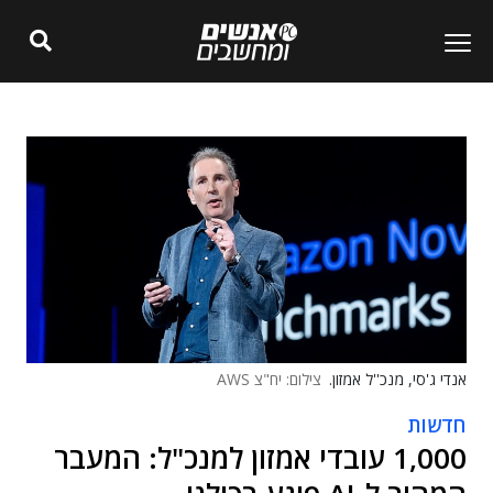
אנדי ג'סי, מנכ''ל אמזון.
צילום: יח"צ AWS
חדשות
1,000 עובדי אמזון למנכ"ל: המעבר