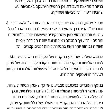
משמע מי שמועסקים במחסנים או בהובלה, כך נטען, נפגעו
במיוחד מהאצת העבודה, וכן מהפיקוח/מעקב באמצעות AI,
שהביאו לעוד יותר פציעות ושחיקה.
מנכ"ל אמזון, ג'סי, הבטיח בעבר כי החברה תהיה "מלאה בכלי AI
וסוכנים," והכיר בכך שהוא מצפה להעסיק "פחות בני אדם" ככל
שה-AI תתרחב. הוא טען שהתפקידים שיישארו יהפכו ל"מרתקים
ומהנים יותר", אך המכתב מציג תמונה שונה הכוללת ציפיות
תפוקה גבוהות יותר וזאת במסגרת לוחות זמנים קצרים יותר.
הנושא השלישי שהופיע בטקסט של העובדים הוא שימוש ב-AI
לצורכי אלימות ומעקב: המכתב מתח ביקורת על תרומתה של אמזון
לבניית "מערכת מעקב מיליטריסטית" שפעולתה הולכת ומתעצמת,
לטענת המועסקים החתומים.
בנוסף העובדים במכתבם מצביעים על כך שאמזון מספקת שירותי
ענן ל
משרד לביטחון המולדת
(DHS) ולחברת
פלנטיר
, ובכך
"מפעילה הלכה למעשה גירוש המוני". כמו כן, העובדים מתחו
ביקורת על הרחבת המעקב אחרי פועלם של כלל מועסקי אמזו,
לטענתם, וזאתהחל מניטור פעולות עובדי המחסנים באמצעות AI