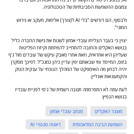
צמצום ההשפעות הסביבתיות של הטכנולוגיה.
ולבסוף, הם דורשים "בלי AI ל(צורך) אלימות, מעקב או גירוש
המוני".
יצוין כי בעבר הצליחו עובדי אמזון לשנות את גישת החברה כליל
בנושא האקלים והחובה להתחייב להפחתת וקיזוז הפליטות
שעליהן היא אחראית, וזאת אחרי מאבק עיקש של עובדים מול ג'ף
בזוס, המייסד ומי שבאותם ימין עדיין כיהן כמנכ"ל. לפיכך מסקרן
יהיה לבחון מה האימפקט של המהלך הנוכחי על ענקית הטק
והקמעונאות אונליין.
לעת עתה לא התפרסמה תגובה רשמית של ג'סי לפניית עובדיו
בנושא הנפיץ.
משבר האקלים
מכתב עובדי אמזון
השפעת הבינה המלאכותית
דאטה סנטרי AI