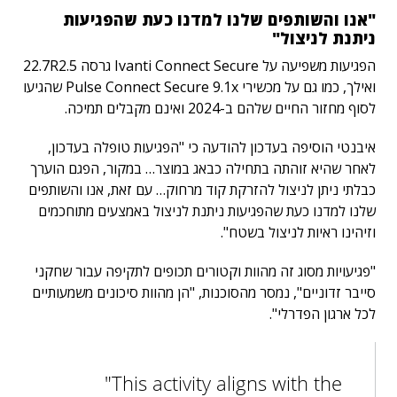
"אנו והשותפים שלנו למדנו כעת שהפגיעות
ניתנת לניצול"
הפגיעות משפיעה על Ivanti Connect Secure גרסה 22.7R2.5
ואילך, כמו גם על מכשירי Pulse Connect Secure 9.1x שהגיעו
לסוף מחזור החיים שלהם ב-2024 ואינם מקבלים תמיכה.
איבנטי הוסיפה בעדכון להודעה כי "הפגיעות טופלה בעדכון,
לאחר שהיא זוהתה בתחילה כבאג במוצר… במקור, הפגם הוערך
כבלתי ניתן לניצול להזרקת קוד מרחוק… עם זאת, אנו והשותפים
שלנו למדנו כעת שהפגיעות ניתנת לניצול באמצעים מתוחכמים
וזיהינו ראיות לניצול בשטח".
"פגיעויות מסוג זה מהוות וקטורים תכופים לתקיפה עבור שחקני
סייבר זדוניים", נמסר מהסוכנות, "הן מהוות סיכונים משמעותיים
לכל ארגון הפדרלי".
"This activity aligns with the