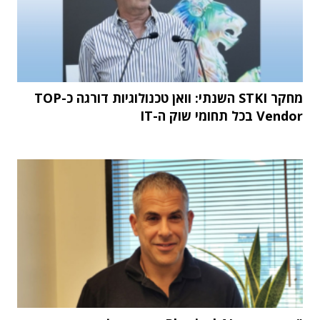
מחקר STKI השנתי: וואן טכנולוגיות דורגה כ-TOP
Vendor בכל תחומי שוק ה-IT