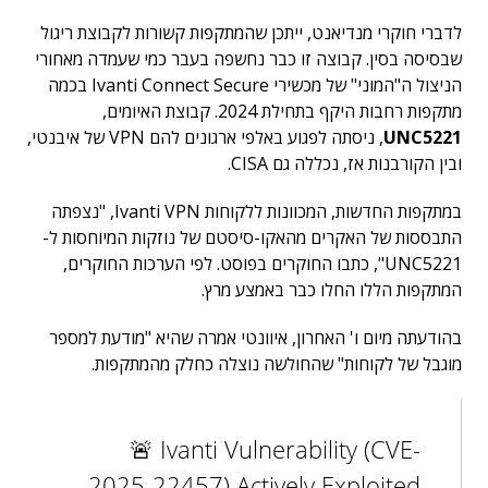
לדברי חוקרי מנדיאנט, ייתכן שהמתקפות קשורות לקבוצת ריגול
שבסיסה בסין. קבוצה זו כבר נחשפה בעבר כמי שעמדה מאחורי
הניצול ה"המוני" של מכשירי Ivanti Connect Secure בכמה
מתקפות רחבות היקף בתחילת 2024. קבוצת האיומים,
UNC5221
, ניסתה לפגוע באלפי ארגונים להם VPN של איבנטי,
ובין הקורבנות אז, נכללה גם CISA.
במתקפות החדשות, המכוונות ללקוחות Ivanti VPN, "נצפתה
התבססות של האקרים מהאקו-סיסטם של נוזקות המיוחסות ל-
UNC5221", כתבו החוקרים בפוסט. לפי הערכות החוקרים,
המתקפות הללו החלו כבר באמצע מרץ.
בהודעתה מיום ו' האחרון, איוונטי אמרה שהיא "מודעת למספר
מוגבל של לקוחות" שהחולשה נוצלה כחלק מהמתקפות.
🚨 Ivanti Vulnerability (CVE-
2025-22457) Actively Exploited