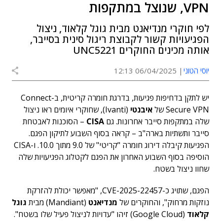
VPN, שנוצל במתקפות
לפי חוקרי מנדיאנט מבית גוגל קלאוד, ניצול
הפגיעויות קשור לקבוצת ריגול סינית בסייבר,
אותה מכינים החוקרים UNC5221
יוסי הטוני
06/04/2025 12:13
יש לתקן בדחיפות פגיעות, בדרגת חומרה קריטית, ב-Connect
Secure VPN של
איבנטי
(Ivanti), שחוקרי איומים ראו ניצול
שלה במתקפות סייבר אחרונות. גם
CISA
– הסוכנות לאבטחת
סייבר ותשתיות בארה"ב – קראה בסוף השבוע לתיקון הפגם.
הפגיעות קיבלה דירוג חומרה "קריטי" של 9.0 מתוך 10.0. ו-CISA
הוסיפה בסוף השבוע האחרון את הפגם לקטלוג הפגיעויות שלה
שחוו ניצול בשטח.
הפגם, שתויג כ-CVE-2025-22457, "מאפשר יכולת להזרקת
נוזקות מרחוק", והחוקרים של
מנדיאנט
(Mandiant) מבית
גוגל
קלאוד
(Google Cloud) זיהו "עדויות לניצול פעיל שלו בשטח".