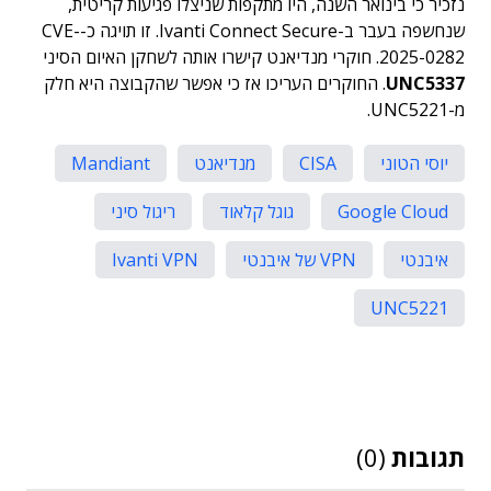
נזכיר כי בינואר השנה, היו מתקפות שניצלו פגיעות קריטית,
שנחשפה בעבר ב-Ivanti Connect Secure. זו תויגה כ-CVE-
2025-0282. חוקרי מנדיאנט קישרו אותה לשחקן האיום הסיני
UNC5337
. החוקרים העריכו אז כי אפשר שהקבוצה היא חלק
מ-UNC5221.
יוסי הטוני
CISA
מנדיאנט
Mandiant
Google Cloud
גוגל קלאוד
ריגול סיני
איבנטי
VPN של איבנטי
Ivanti VPN
UNC5221
תגובות
(0)