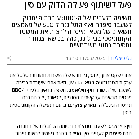
פעל לשיתוף פעולה הדוק עם סין
חשיפה בלעדית של ה-BBC: עובדת פייסבוק
לשעבר סיפרה ואף התלוננה ל-SEC על מאמצים
חשאיים של מטא ומייסדה לרצות את המשטר
הקומוניסטי בבייג'ינג, כולל בנושאי צנזורה
ומסירת נתוני משתמשים
גלי פיאלקוב
11/03/2025 13:10
אחרי שקט ארוך, יחסי, גל חדש של האשמות חמורות מטלטל את
ענקית הטכנולוגיה
מטא
(Meta), וזאת אחרי שעובדת בכירה
לשעבר שלה,
שרה ווין-וויליאמס
, חשפה בראיון בלעדי ל-
BBC
פרטים מדאיגים על קשריה הסודיים, לכאורה, של החברה
ומייסדה ומנכ"לה,
מארק צוקרברג
, עם הממשלה הקומוניסטית
בסין.
ווין-וויליאמס, לשעבר מנהלת מדיניותה הגלובלית של החברה
הבת
פייסבוק
לענייני סין, הגישה תלונה רשמית לרשות ניירות