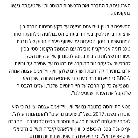
הארגונית של החברה ואת ה"פשרות המוסריות" שלטענתה נעשו
בתקופתה.
החשיפה של ווין-וויליאמס מגיעה על רקע מתיחות גוברת בין
ארצות הברית לסין, במיוחד בתחום הטכנולוגיה ומלחמת הסחר
המתמשכת ביניהן. הטענות על שיתוף פעולה הדוק של חברת
טכנולוגיה אמריקנית מובילה עם הממשל הקומוניסטי בסין
מעוררות שאלות נוקבות בנוגע לנכונותן של ענקיות הטק
להתפשר על עקרונות דמוקרטיים כמו גם על שמירה על זכויות
אדם בחתירה להרחבת השווקים שלהן. ווין-וויליאמס עצמה אמרה
ל-BBC כי היא מדברת כעת כדי ש-מטא תשתנה, שכן היא
"משפיעה כל כך הרבה על חיי היומיום שלנו", ועלינו להבטיח
ש"נקבל את העתיד שמגיע לנו".
מטא התייחסה בתגובה גם אל ווין-וויליאמס עצמה וציינה כי היא
פוטרה בשנת 2017 בשל "ביצועים גרועים" ו"התנהגות רעילה",
לאחר שהעלתה "טענות מטעות וחסרות בסיס להטרדה". החברה
אף טענה בפני ה-BBC כי ווין-וויליאמס קיבלה תשלום מ"פעילי
אנטי-פייסבוק", וכי היא אינה חושפת שחיתויות מוגנת.