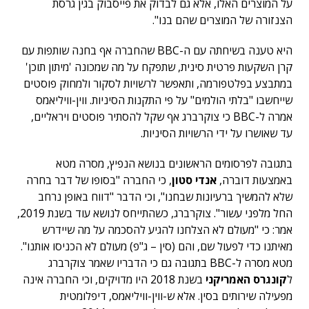
על המוצרים האלו, אלא גם לבדוק את פייסבוק בגין גרסת
הצנזורה של המוצרים שהם בנו".
היא טענה בשיחתה עם ה-BBC שהחברה אף בחנה שותפות עם
קרן השקעות פרטית סינית, שתפקח על מה שמכונה 'מיתון תוכן'
במתבצע בפלטפורמה, ותאפשר לרשויות לסקור ולמחוק פוסטים
שייחשבו "בלתי הולמים" על פי התקנות הסיניות. ווין-וויליאמס
אמרה ל-BBC כי צוקרברג אף שקל להסתיר פוסטים ויראליים,
עד שאושרו על ידי הרשויות הסיניות.
בתגובה לפרסומים הראשונים בנושא הנפיץ, מסרה מטא
באמצעות דוברה,
אנדי סטון
, כי החברה "בסופו של דבר בחרה
שלא להמשיך ברעיונות שבחנו", וכי הדבר "דווח באופן נרחב
החל מלפני עשור". צוקרברג, כשהתייחס לנושא עוד בשנת 2019,
אמר: כי "מעולם לא הצלחנו להגיע להסכמה על מה שיידרש
מאיתנו כדי לפעול שם, והם (סין – ג"פ) מעולם לא הכניסו אותנו".
מטא מסרה ל-BBC בתגובה גם כי הדבריו שאמר צוקרברג
ל
קונגרס האמריקני
בשנת 2018 היו מדויקים, וכי החברה אינה
מפעילה שירותים בסין. אלא ש-ווין-וויליאמס, דיפלומטית