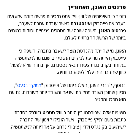
פרנסיס האוגן, מאחורייך
נזכיר כי חשיפותיה של ווין-וויליאמס מזכירות פרשה דומה שזעזעה
בעבר את פייסבוק ו
אינסטגרם
כאשר עובדת אחרת לשעבר,
פרנסיס האוגן
, חשפה שורה של מסמכים פנימיים וסודות כמוסים
ביותר של הרשת החברתית לעולם.
האוגן, מי שהייתה מהנדסת מוצר לשעבר בחברה, חשפה כי
פייסבוק הייתה מודעת לנזקים המנטליים שנגרמו למשתמשיה,
במיוחד בקרב בנות צעירות ב-אינסטגרם, אך בחרה שלא לפעול
כיוון שהדבר היה עלול לפגוע ברווחיה.
בנוסף, לדברי האוגן, האלגוריתם של פייסבוק "
ממוקד בכעס
",
מכיוון שתוכן מעורר מחלוקת ושנאה ומעודד יותר מעורבות, גם אם
הוא מפלג ומקטב.
חשיפות אלה, שפורסמו בין היתר ב-
וול סטריט ג'ורנל
בסדרת
כתבות בשם 'תיקי פייסבוק', אשר הובילו לזימון של החברה
לשימועים בקונגרס ולדיון ציבורי נרחב על אחריותה למשתמשיה.