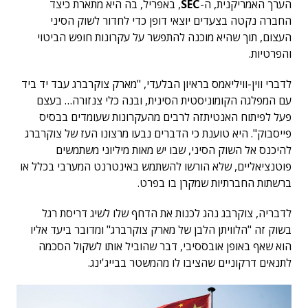
הערך האמריקנית, ה-
SEC
, באפריל, בה היא מתארת כיצד
החברה נקטה בצעדים יוצאי דופן כדי לחדור לשוק הסיני
העצום, תוך שהיא מוכנה להתפשר על עקרונות חופש הביטוי
והפרטיות.
לדברי ווין-וויליאמס בראיון הבלעדי, "מארק צוקרברג עבד יד ביד
עם המפלגה הקומוניסטית הסינית, ובנה כלי צנזורה… בעצם
פעל לפיתוח האנטיתזה לרבים מהעקרונות שעומדים בבסיס
פייסבוק". היא טוענת כי הדברים נבעו מרצונו העז של צוקרברג
להיכנס אל השוק הסיני, שבו יש מאות מיליוני משתמשים
פוטנציאליים, שלא הורשו להשתמש באינטרנט המערבי בכלל או
ברשתות החברתיות שמקרן בו בפרט.
לדבריה, צוקרבג נהג לכנות את הדחף שלו לשיג דריסת רגל
בשוק זה "הלוויתן הלבן של מארק צוקרברג" ומדובר ביעד אליו
הוא שאף באופן אובססיבי, דבר שהוביל אותו לשקול הסכמה
לתנאים דרקוניים שהציבו לו מהמשטר בבייג'ינג.