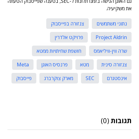
גם האוגן הגישה בזמנו תלונות ל-SEC, בטענה שפייסבוק הטעתה
את משקיעיה.
נתוני משתמשים
צנזורה בפייסבוק
Project Aldrin
פרויקט אלדרין
שרה ווין-וויליאמס
חושפת שחיתויות ממטא
צנזורה סינית
מטא
פרנסיס האוגן
Meta
אינסטגרם
SEC
מארק צוקרברג
פייסבוק
תגובות
(0)