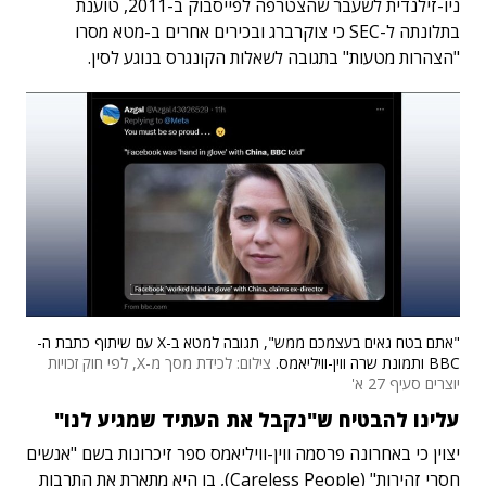
ניו-זילנדית לשעבר שהצטרפה לפייסבוק ב-2011, טוענת
בתלונתה ל-SEC כי צוקרברג ובכירים אחרים ב-מטא מסרו
"הצהרות מטעות" בתגובה לשאלות הקונגרס בנוגע לסין.
"אתם בטח גאים בעצמכם ממש", תגובה למטא ב-X עם שיתוף כתבת ה-
BBC ותמונת שרה ווין-וויליאמס.
צילום: לכידת מסך מ-X, לפי חוק זכויות
יוצרים סעיף 27 א'
עלינו להבטיח ש"נקבל את העתיד שמגיע לנו"
יצוין כי באחרונה פרסמה ווין-וויליאמס ספר זיכרונות בשם "אנשים
חסרי זהירות" (Careless People), בו היא מתארת את התרבות