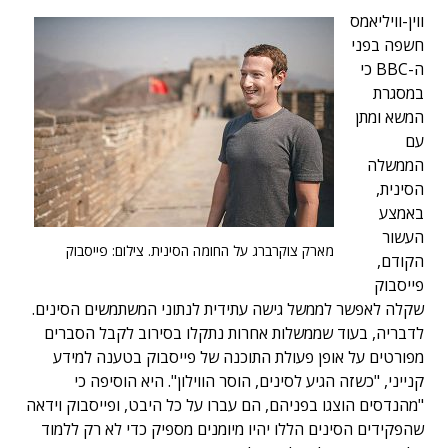
ווין-וויליאמס
חשפה בפני
ה-BBC כי
במסגרת
המשא ומתן
עם
הממשלה
הסינית,
באמצע
העשור
מארק צוקרברג על החומה הסינית. צילום: פייסבוק
הקודם,
פייסבוק
שקלה לאפשר לממשל גישה עתידית לנתוני המשתמשים הסינים.
לדבריה, בעוד שממשלות אחרות נתקלו בסירוב לקבל הסברים
מפורטים על אופן פעולת התוכנה של פייסבוק בטענה למידע
קנייני, "כשזה הגיע לסינים, הוסר הווילון". היא הוסיפה כי
"מהנדסים הוצגו בפניהם, הם עברו על כל היבט, ופייסבוק וידאה
שהפקידים הסינים הללו יהיו מיומנים מספיק כדי לא רק ללמוד