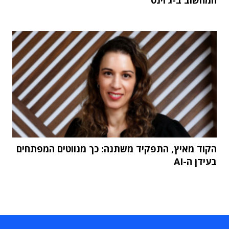
המחשוב ב-ג'וינט
הקוד מאיץ, התפקיד משתנה: כך מנווטים המפתחים
בעידן ה-AI