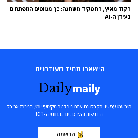
הקוד מאיץ, התפקיד משתנה: כך מנווטים המפתחים
בעידן ה-AI
הישארו תמיד מעודכנים
Daily
maily
הירשמו עכשיו ותקבלו גם אתם ניוזלטר מקצועי יומי, המרכז את כל
החדשות והעדכונים בתחומי ה-ICT
הרשמה