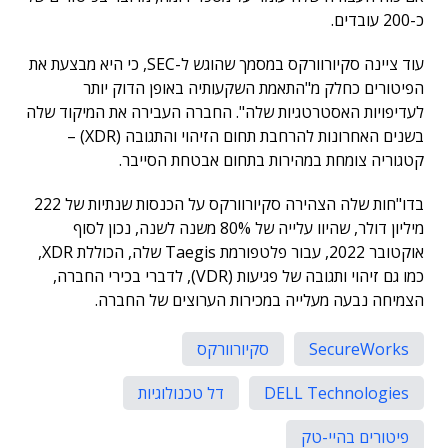
כ-200 עובדים.
עוד ציינה סקיורוורקס במסמך שהוגש ל-SEC, כי היא מבצעת את
הפיטורים כחלק מ"התאמת השקעותיה באופן הדוק יותר
לעדיפויות האסטרטגיות שלה". החברה העבירה את המיקוד שלה
בשנים האחרונות להרחבת תחום הזיהוי והתגובה (XDR) –
קטגוריה צומחת במהירות בתחום אבטחת הסייבר.
בדו"חות שלה הצהירה סקיורוורקס על הכנסות שנתיות של 222
מיליון דולר, שהיוו עלייה של 80% משנה לשנה, נכון לסוף
אוקטובר 2022, עבור פלטפורמת Taegis שלה, הכוללת XDR,
כמו גם זיהוי ותגובה של פגיעות (VDR), לדברי בכירי החברה,
הצמיחה נבעה מעלייה במכירות הערוצים של החברה.
SecureWorks
סקיורוורקס
DELL Technologies
דל טכנולוגיות
פיטורים בהיי-טק