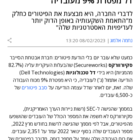
דל מפטרת 9% מעובדיה
לדברי החברה, היא מבצעת את הפיטורים כחלק
מ"התאמת השקעותיה באופן הדוק יותר
לעדיפויות האסטרטגיות שלה"
נחמה אלמוג
08/02/2023 13:20
כמעט שלא עובר יום בלי הודעת פיטורים: חברת אבטחת הסייבר
סקיורוורקס
(Secureworks) שהבעלות העיקרית עליה (82.7%
מהמניות) היא בידי
דל טכנולוגיות
(Dell Technologies)
הודיעה אתמול (ג') לעובדיה, כי היא מפטרת 9% מכוח העבודה
שלה. זאת, יום לאחר שדל עצמה הודיעה על
סבב פיטורים
של
כ-6,500 עובדים.
במסמך שהגישה ל-SEC (רשות ניירות הערך האמריקנית),
סקיורוורקס לא חשפה את המספר הכולל של העובדים שהושפעו
מהפיטורים, אבל לפי מסמך שהגישה לרשות בחודש מרץ 2022,
מספר העובדים שלה בסוף ינואר 2022 עמד על 2,351 עובדים.
אם כוח העבודה שלה עומד על מספר דומה, מדובר בפיטורים של