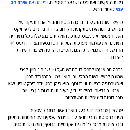
רשות התקשוב ואת מטה ישראל דיגיטלית, ו
מינתה את
שירה לב
עמי
לעמוד בראשו.
כראש רשות התקשוב, ברכה הבטיח והוביל את התפקוד של
המחשוב הממשלתי בתקופת הקורונה, והיה בין מובילי פרויקט
הענן הממשלתי נימבוס. כמו כן, הוא קידם בממשלה, על משרדיה
השונים, את עולמות מערכות המידע, הטרנספורמציה הדיגיטלית,
החדשנות הטכנולוגית, הגנת הסייבר, הדטה ושיפור השירות
לאזרח.
ברכה מביא עמו לתפקידו החדש מעל 20 שנות ניסיון. לפני
שמונה לראש רשות התקשוב, הוא שימש כסמנכ"ל תכנון
ואסטרטגיה ברשות זו. בנוסף, הוא כיהן כסגן יו"ר דירקטוריון
ICA
– ארגון בינלאומי לחילופי ידע, רעיונות ותובנות בין רשויות
טכנולוגיות ודיגיטליות ממשלתיות.
יש לציין שברכה הוא בעל תואר ראשון במנהל עסקים
מאוניברסיטת דרבי ותואר שני במנהל עסקים עם התמחות במימון
ובנקאות מהמרכז ללימודים אקדמיים. בנוסף, הוא בוגר תוכנית