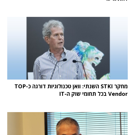
מחקר STKI השנתי: וואן טכנולוגיות דורגה כ-TOP
Vendor בכל תחומי שוק ה-IT