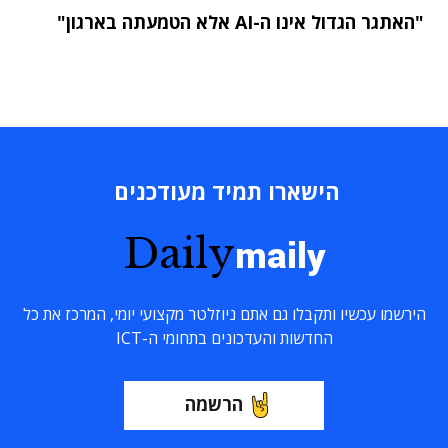
"האתגר הגדול אינו ה-AI אלא הטמעתה בארגון"
הישארו תמיד מעודכנים
Daily
maily
הירשמו עכשיו ותקבלו גם אתם ניוזלטר מקצועי יומי, המרכז את כל
החדשות והעדכונים בתחומי ה-ICT
הרשמה