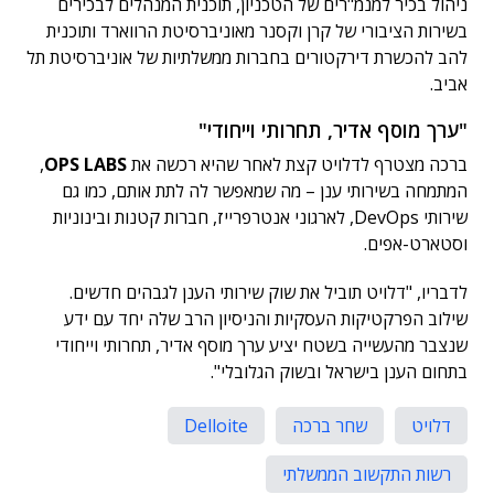
ניהול בכיר למנמ"רים של הטכניון, תוכנית המנהלים לבכירים
בשירות הציבורי של קרן וקסנר מאוניברסיטת הרווארד ותוכנית
להב להכשרת דירקטורים בחברות ממשלתיות של אוניברסיטת תל
אביב.
"ערך מוסף אדיר, תחרותי וייחודי"
ברכה מצטרף לדלויט קצת לאחר שהיא רכשה את
OPS LABS
,
המתמחה בשירותי ענן – מה שמאפשר לה לתת אותם, כמו גם
שירותי DevOps, לארגוני אנטרפרייז, חברות קטנות ובינוניות
וסטארט-אפים.
לדבריו, "דלויט תוביל את שוק שירותי הענן לגבהים חדשים.
שילוב הפרקטיקות העסקיות והניסיון הרב שלה יחד עם ידע
שנצבר מהעשייה בשטח יציע ערך מוסף אדיר, תחרותי וייחודי
בתחום הענן בישראל ובשוק הגלובלי".
דלויט
שחר ברכה
Delloite
רשות התקשוב הממשלתי